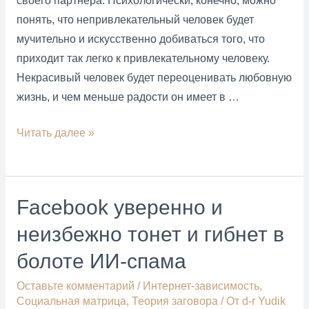
своего партнера. Психологически, конечно, можно
понять, что непривлекательный человек будет
мучительно и искусственно добиваться того, что
приходит так легко к привлекательному человеку.
Некрасивый человек будет переоценивать любовную
жизнь, и чем меньше радости он имеет в …
Упор
Читать далее »
на
внешность
приводит
Facebook уверенно и
к
неизбежно тонет и гибнет в
переоценке
“красоты”
болоте ИИ-спама
в
Оставьте комментарий
/
Интернет-зависимость
,
эротической
Социальная матрица
,
Теория заговора
/ От
d-r Yudik
жизни