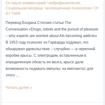
Оставьте комментарий
/
нейрофизиология
,
Социальная матрица
,
эволюционная психология
/ От
d-r Yudik
Перевод Богдана Стогния статьи The
Conversation «Drugs, robots and the pursuit of pleasure
– why experts are worried about AIs becoming addicts»
В 1953 году психолог из Гарварда подумал, что
обнаружил удовольствие – случайно — в черепной
коробке крысы. С электродом, вставленным в
определенную область ее мозга, крысе дали
возможность подавать импульс на имплантат, для
этого …
Нейропсихология
Читать далее »
о
роли