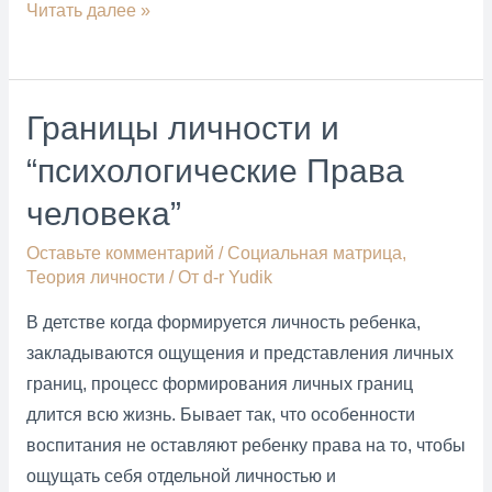
Патологическая
Читать далее »
зависимость
от
соцсетей,
Границы личности и
интернета,
“психологические Права
смартофона
–
человека”
грядёт
Оставьте комментарий
/
Социальная матрица
,
психическая
Теория личности
/ От
d-r Yudik
пандемия
В детстве когда формируется личность ребенка,
закладываются ощущения и представления личных
границ, процесс формирования личных границ
длится всю жизнь. Бывает так, что особенности
воспитания не оставляют ребенку права на то, чтобы
ощущать себя отдельной личностью и