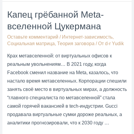
неизбежно
Капец грёбанной Meta-
тонет
вселенной Цукермана
и
гибнет
Оставьте комментарий
/
Интернет-зависимость
,
в
Социальная матрица
,
Теория заговора
/ От
d-r Yudik
болоте
Крах метавселенной: от виртуальных офисов к
ИИ-
реальным увольнениям… В 2021 году, когда
спама
Facebook сменил название на Meta, казалось, что
настало время метавселенных. Корпорации спешили
занять своё место в виртуальных мирах, а должность
“главного специалиста по метавселенной” стала
самой горячей вакансией в tech-индустрии. Gucci
продавала виртуальные сумки дороже реальных, а
аналитики прогнозировали, что к 2030 году …