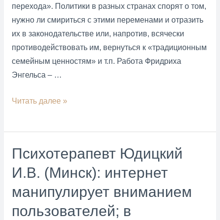
перехода». Политики в разных странах спорят о том,
нужно ли смириться с этими переменами и отразить
их в законодательстве или, напротив, всячески
противодействовать им, вернуться к «традиционным
семейным ценностям» и т.п. Работа Фридриха
Энгельса – …
Психотерапевт,
Читать далее »
сексолог,
семейный
терапевт
Психотерапевт Юдицкий
рекомендует
И.В. (Минск): интернет
:«Происхождение
семьи,
манипулирует вниманием
частной
пользователей; в
собственности