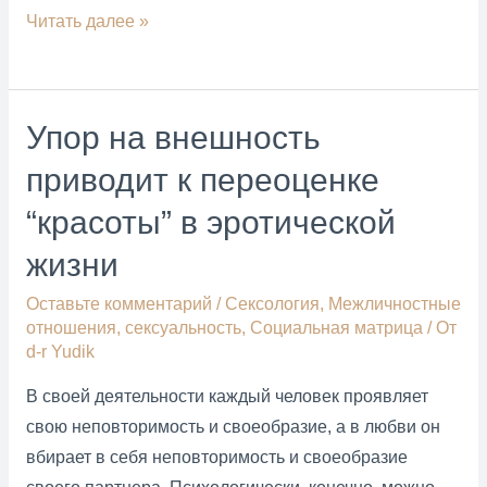
Научный
Читать далее »
подход
в
психотерапии.
Упор на внешность
Доказательная
приводит к переоценке
медицина
в
“красоты” в эротической
понимании
жизни
и
терапии
Оставьте комментарий
/
Cексология
,
Межличностные
психических
отношения
,
сексуальность
,
Социальная матрица
/ От
d-r Yudik
расстройств.
В своей деятельности каждый человек проявляет
свою неповторимость и своеобразие, а в любви он
вбирает в себя неповторимость и своеобразие