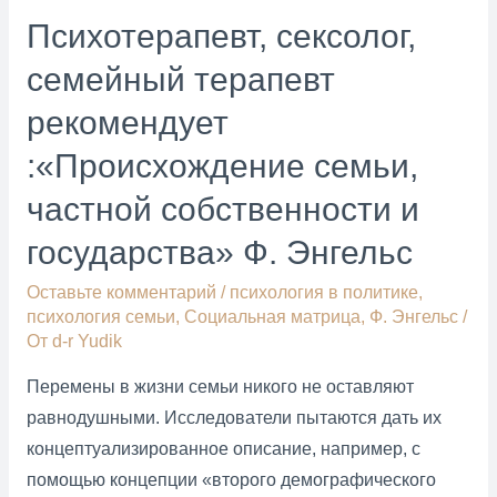
искусственного
Психотерапевт, сексолог,
интеллекта
семейный терапевт
в
формировании
рекомендует
и
:«Происхождение семьи,
переживании
УДОВОЛЬСТВИЯ
частной собственности и
сегодня
государства» Ф. Энгельс
и
в
Оставьте комментарий
/
психология в политике
,
психология семьи
,
Социальная матрица
,
Ф. Энгельс
/
будущем
От
d-r Yudik
Перемены в жизни семьи никого не оставляют
равнодушными. Исследователи пытаются дать их
концептуализированное описание, например, с
помощью концепции «второго демографического