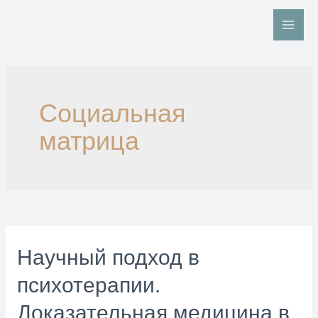
Перейти
к
Main
содержимому
Men
Социальная
матрица
Научный подход в
психотерапии.
Доказательная медицина в