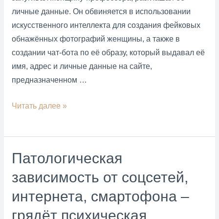
личные данные. Он обвиняется в использовании
искусственного интеллекта для создания фейковых
обнажённых фотографий женщины, а также в
создании чат-бота по её образу, который выдавал её
имя, адрес и личные данные на сайте,
предназначенном …
Интернет-
Читать далее »
шантаж
и
цифровое
Патологическая
насилие
зависимость от соцсетей,
становятся
повседневными
интернета, смартофона –
и
грядёт психическая
вездесущими