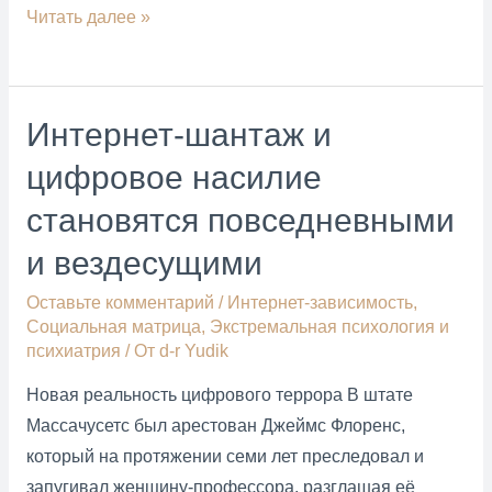
Капец
Читать далее »
грёбанной
Meta-
вселенной
Интернет-шантаж и
Цукермана
цифровое насилие
становятся повседневными
и вездесущими
Оставьте комментарий
/
Интернет-зависимость
,
Социальная матрица
,
Экстремальная психология и
психиатрия
/ От
d-r Yudik
Новая реальность цифрового террора В штате
Массачусетс был арестован Джеймс Флоренс,
который на протяжении семи лет преследовал и
запугивал женщину-профессора, разглашая её