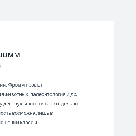
Фромм
k
сии. Фромм провел
я животных, палеонтология и др.
деструктивности как в отдельно
вность возможна лишь в
ношении классы.