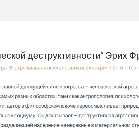
ческой деструктивности” Эрих 
ура
,
Экстремальная психология и психиатрия
/ От
d-r Yudi
главной движущей силе прогресса — человеческой агрес
мых разных областях, таких как антропология, психологи
и, автор в философском ключе переосмысливает природу 
ельно к социуму. Он доказывает — деструктивная агресси
, разделившей население на неравные в материальном от