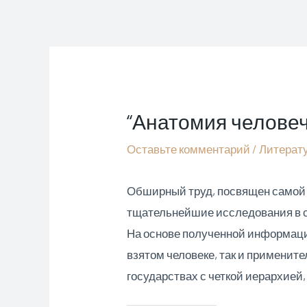
Перейти
к
содержимому
“Анатомия челове
Оставьте комментарий
/
Литерат
Обширный труд, посвящен самой 
тщательнейшие исследования в са
На основе полученной информаци
взятом человеке, так и применит
государствах с четкой иерархией