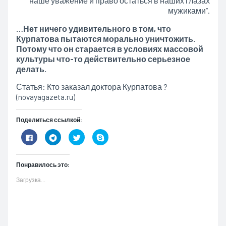
наше уважение и право остаться в наших глазах
мужиками”.
…Нет ничего удивительного в том, что
Курпатова пытаются морально уничтожить.
Потому что он старается в условиях массовой
культуры что-то действительно серьезное
делать.
Статья: Кто заказал доктора Курпатова ?
(novayagazeta.ru)
Поделиться ссылкой:
Нажмите
Нажмите,
Нажмите,
Нажмите,
здесь,
чтобы
чтобы
чтобы
чтобы
поделиться
поделиться
поделиться
поделиться
в
на
в
контентом
Telegram
Twitter
Skype
Понравилось это:
на
(Открывается
(Открывается
(Открывается
Facebook.
в
в
в
(Открывается
новом
новом
новом
Загрузка...
в
окне)
окне)
окне)
новом
окне)