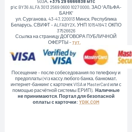
503А,
+375 29 6666838 мтс
р\с BY36 ALFA 3013 2569 0600 1027 0000, ЗАО “АЛЬФА-
БАНК”
ул. Сурганова, 43-47, 220013 Минск, Республика
Беларусь. СВИФТ – ALFABY2X, УНП 101541947, ОКПО
37526626
Ссылка на страницу ДОГОВОРА ПУБЛИЧНОЙ
ОФЕРТЫ –
тут.
Посещение – после собеседования по телефону и
предоплаты (ч\з кассу любого банка, банкомат,
интернет-банкинг с карточек VISA и MasterCard или с
помощью расчётной системы ЕРИП).
Наличные
не принимаются. Портал для безопасной
оплаты с карточки:
YDIK.COM