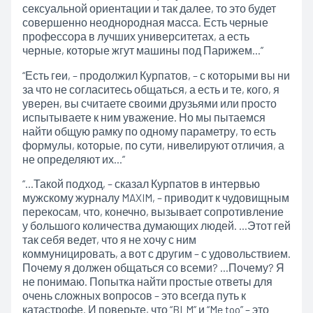
сексуальной ориентации и так далее, то это будет
совершенно
неоднородная масса. Есть черные
профессора в лучших университетах, а есть
черные, которые жгут машины под Парижем…”
“Есть геи, – продолжил Курпатов, – с которыми вы ни
за что не согласитесь общаться, а есть и те, кого, я
уверен, вы считаете своими друзьями или просто
испытываете к ним уважение. Но мы пытаемся
найти общую рамку по одному параметру, то есть
формулы, которые, по сути, нивелируют отличия, а
не определяют их…”
“…Такой подход, – сказал Курпатов в интервью
мужскому журналу MAXIM, – приводит к чудовищным
перекосам, что, конечно, вызывает сопротивление
у большого количества думающих людей. …Этот гей
так себя ведет, что я не хочу с ним
коммуницировать, а вот с другим – с удовольствием.
Почему я должен общаться со всеми? …Почему? Я
не понимаю. Попытка найти простые ответы для
очень сложных вопросов – это всегда путь к
катастрофе. И поверьте, что “BLM” и “Me too” – это