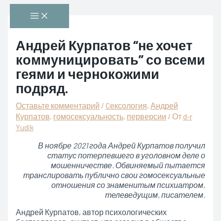
Перейти
Main
к
Menu
содержимому
Андрей Курпатов “не хочет
коммуницировать” со всеми
геями и чернокожими
подряд.
Оставьте комментарий
/
Cексология
,
Андрей
Курпатов
,
гомосексуальность
,
перверсии
/ От
d-r
Yudik
В ноябре 2021 года Андрей Курпатов получил
статус потерпевшего в уголовном деле о
мошенничестве. Обвиняемый пытается
транслировать публично свои гомосексуальные
отношения со знаменитым психиатром,
телеведущим, писателем.
Андрей Курпатов, автор психологических