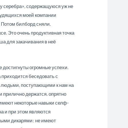
у серебра», содержащуюся уж не
рудящихся моей компании
 Потом билборд сняли.
ксе. Это очень продуктивная точка
оша для закачивания в неё
е достигнуты огромные успехи.
 приходится беседовать с
людьми, поступающими к нам на
и прилично держатся, опрятно
 имеют некоторые навыки селф-
на
и при этом являются
ыми дикарями: не имеют