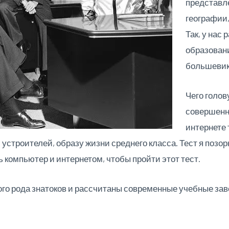
представле
географии,
Так, у нас
образовани
большевик
Чего голов
совершенно
интернете 
устроителей, образу жизни среднего класса. Тест я позо
ть компьютер и интернетом, чтобы пройти этот тест.
ого рода знатоков и рассчитаны современные учебные за