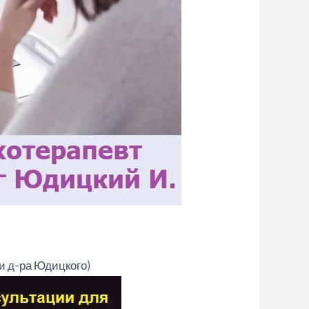
 д-ра Юдицкого)