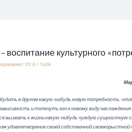
– воспитание культурного «пот
ирование
/ От
d-r Yudik
Ма
будить в другом какую-нибудь новую потребность, что
зависимость и толкнуть его к новому виду наслаждения,
я вызвать к жизни какую-нибудь чуждую сущностную с
том удовлетворение своей собственной своекорыстной