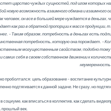
стет царство чуждых сущностей, под игом которых нах
ой новую возможность взаимного обмана и взаимного о
к человек, он все в большей мере нуждается в деньгах
адает как раз в обратной пропорции к массе продукции, 
нег. – Таким образом, потребность в деньгах есть под
динственная потребность, которую она порождает. – Ко
инственным могущественным свойством; подобно тому 
т и самих себя в своем собственном движении к количес
неумеренность 
ко проболтался: цель образование – воспитание культурн
пенно подтягивается к данной задаче. Не сразу, но подтяг
 в социуме, как вписаться в коллектив, как сделать видео
, прошлый век.