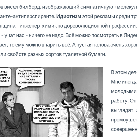
тов висел билборд, изображающий симпатичную «молекул
оранте-антиперспиранте.
Идиотизм
этой рекламы среди т
енщина – инженер-химик по дореволюционной профессии.
 – учат нас – ничего не надо. Всё можно посмотреть в Янде
ает, то ему можно впарить всё. А пустая голова очень хор
ли свойств разных сортов туалетной бумаги.
В этом дел
Мне иногда
молодыми 
работу. Он
выглядят,
промоуше
совершенн