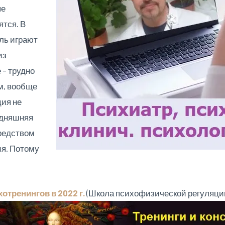
ые
ятся. В
ль играют
из
 – трудно
м, вообще
ия не
годняшняя
средством
я. Потому
хотренингов в 2022 г.
(Школа психофизической регуляции