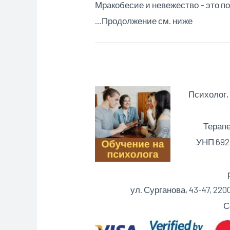
Мракобесие и невежество – это 
…Продолжение см. ниже
Психолог,
Терапе
УНП 6921
ул. Сурганова, 43-47, 2
С