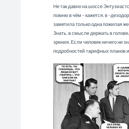
Не так давно на шоссе Энтузиас
помню в чём – кажется, в –дезод
заметила только одна пожилая ж
Знать, в смысле держать в голове,
зрения. Если человек ничего не зн
подробностей тарифных планов и