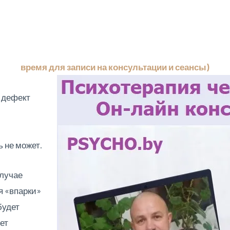
время для записи на консультации и сеансы)
й дефект
 не может.
случае
я «впарки»
будет
дет