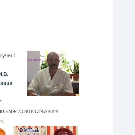
оучинг.
.В.
88838
”
101541947, ОКПО 37526626
т.