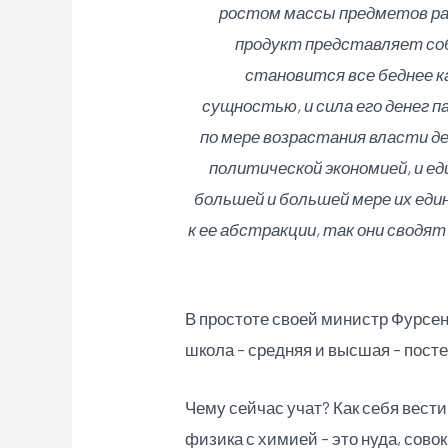
ростом массы предметов ра
продукт представляет соб
становится все беднее ка
сущностью, и сила его денег п
по мере возрастания власти де
политической экономией, и е
большей и большей мере их ед
к ее абстракции, так они сводя
В простоте своей министр Фурсен
школа – средняя и высшая – посте
Чему сейчас учат? Как себя вести
физика с химией – это нуда, совок