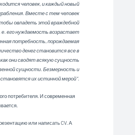
одится человек, и каждый новый
грабления. Вместе с тем человек
, чтобы овладеть этой враждебной
т. е. его нуждаемость возрастает
линная потребность, порождаемая
личество денег становится все в
как они сводят всякую сущность
твенной сущности. Безмерность и
становятся их истинной мерой”.
ого потребителя. И современная
ивается.
презентацию или написать CV. А