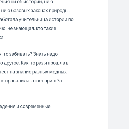
ния ни об истории, ни о
 ни о базовых законах природы.
 работала учительница истории по
ю, не знающая, кто такие
и.
у-то забивать? Знать надо
 другое. Как-то раз я прошла в
тест на знание разных модных
рно провалила, ответ пришёл
ведения и современные