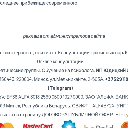
последнее прибежище современного
реклама от администратора сайта
 психотерапевт, психиатр. Консультации кризисных пар
.
К
On-line консультации
втические группы. Обучение на психолога.
ИП Юдицкий И
50445, 220004, Минск,
ул.Мельникайте, 2-503А,
+3752911
(Telegram)
р\с BY36 ALFA 3013 2569 0600 1027 0000, ЗАО “АЛЬФА-БАНК
20013 Минск, Республика Беларусь. СВИФТ – ALFABY2X, УНП 
сылка на страницу ДОГОВОРА ПУБЛИЧНОЙ ОФЕРТЫ –
ту