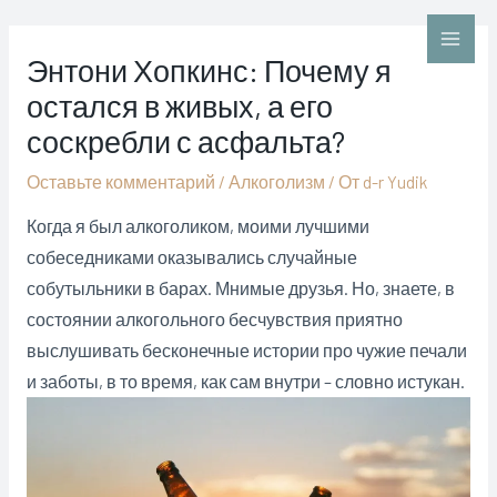
Перейти
к
Main
Энтони Хопкинс: Почему я
содержимому
остался в живых, а его
Men
соскребли с асфальта?
Оставьте комментарий
/
Алкоголизм
/ От
d-r Yudik
Когда я был алкоголиком, моими лучшими
собеседниками оказывались случайные
собутыльники в барах. Мнимые друзья. Но, знаете, в
состоянии алкогольного бесчувствия приятно
выслушивать бесконечные истории про чужие печали
и заботы, в то время, как сам внутри – словно истукан.