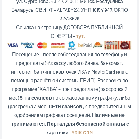
ул. Сурганова, 43-47, 220013 Минск, Республика
Беларусь. СВИФТ – ALFABY2X, УНП 101541947, ОКПО
37526626
Ссылка на страницу ДОГОВОРА ПУБЛИЧНОЙ
ОФЕРТЫ –
тут.
Посещение – после собеседования по телефону и
предоплаты (ч\з кассу любого банка, банкомат,
интернет-банкинг с карточек VISA и MasterCard или с
помощью расчётной системы ЕРИП). Рассрочка по
программе “ХАЛВА” – при предоплате (рассрочка 2
мес)
5-ти сеансов
по согласованному графику, либо
(рассрочка 3 мес)
10-ти сеансов
, с предварительным
одобрением графика посещений.
Наличные не
принимаются. Портал для безопасной оплаты с
карточки:
YDIK.COM