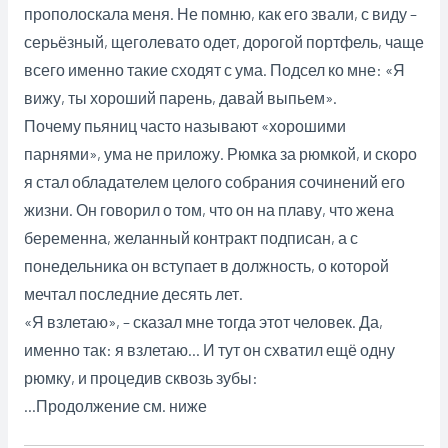
прополоскала меня. Не помню, как его звали, с виду –
серьёзный, щеголевато одет, дорогой портфель, чаще
всего именно такие сходят с ума. Подсел ко мне: «Я
вижу, ты хороший парень, давай
выпьем».
Почему пьяниц часто называют «хорошими
парнями», ума не приложу. Рюмка за рюмкой, и скоро
я стал обладателем целого собрания сочинений его
жизни. Он говорил о том, что он на плаву, что жена
беременна, желанный контракт подписан, а с
понедельника он вступает в должность, о которой
мечтал последние десять лет.
«Я взлетаю», – сказал мне тогда этот человек. Да,
именно так: я взлетаю… И тут он схватил ещё одну
рюмку, и процедив сквозь зубы:
…Продолжение см. ниже