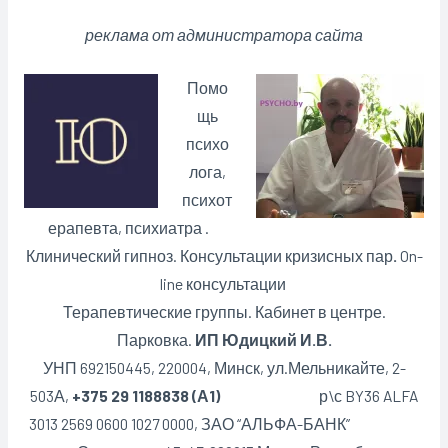
реклама от администратора сайта
Помо
щь
психо
лога,
психот
ерапевта, психиатра .
Клинический гипноз. Консультации кризисных пар
.
On-
line консультации
Терапевтические группы. Кабинет в центре.
Парковка.
ИП Юдицкий И.В.
УНП 692150445, 220004, Минск,
ул.Мельникайте, 2-
503А,
+375 29 1188838 (А1)
р\с BY36 ALFA
3013 2569 0600 1027 0000, ЗАО “АЛЬФА-БАНК”