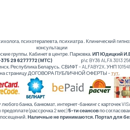
ихолога, психотерапевта, психиатра . Клинический гипно
консультации
кие группы. Кабинет в центре. Парковка.
ИП Юдицкий И.
+375 29 6277772 (МТС)
р\с BY36 ALFA 3013 2569 
Минск, Республика Беларусь. СВИФТ – ALFABY2X, УНП 10154
 на страницу ДОГОВОРА ПУБЛИЧНОЙ ОФЕРТЫ –
тут.
 любого банка, банкомат, интернет-банкинг с карточек VI
 предоплате (рассрочка 2 мес)
5-ти сеансов
по согласован
 посещений.
Наличные не принимаются. Портал для бе