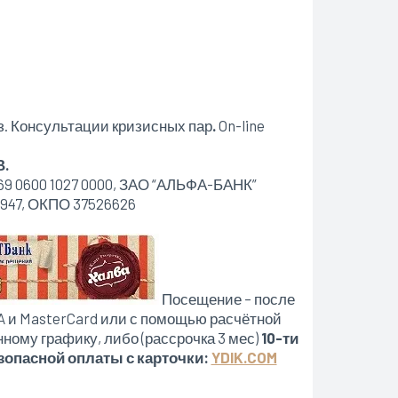
з. Консультации кризисных пар
.
On-line
В.
0600 1027 0000, ЗАО “АЛЬФА-БАНК”
1947, ОКПО 37526626
Посещение – после
SA и MasterCard или с помощью расчётной
ному графику, либо (рассрочка 3 мес)
10-ти
зопасной оплаты с карточки:
YDIK.COM