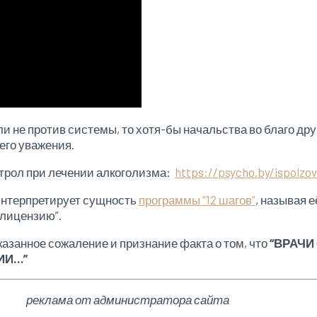
и не против системы, то хотя-бы начальства во благо дру
его уважения.
итрол при лечении алкоголизма:
https://psycho.by/ispolzov
 интерпретирует сущность
программы “12 шагов”
, называя 
“лицензию”.
азанное сожаление и признание факта о том, что
“ВРАЧИ
ИИ…”
реклама от администратора сайта