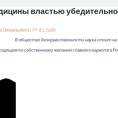
едицины властью убедительно
р Геннадьевич
/ От
d-r Yudik
В обществе безнравственности наука стоит на 
сходящем по собственному желанию главного нарколога Ро