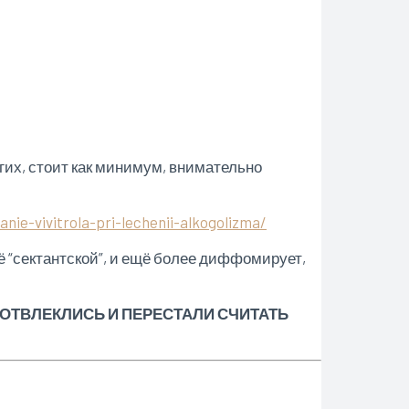
гих, стоит как минимум, внимательно
anie-vivitrola-pri-lechenii-alkogolizma/
её “сектантской”, и ещё более диффомирует,
 ОТВЛЕКЛИСЬ И ПЕРЕСТАЛИ СЧИТАТЬ