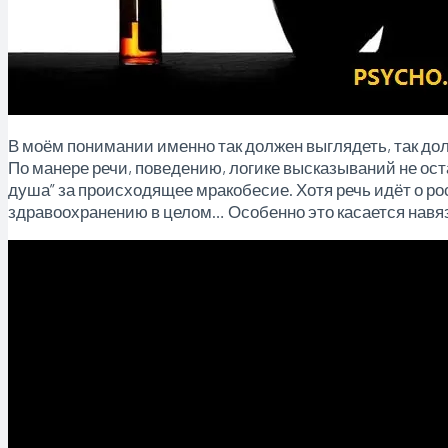
В моём понимании именно так должен выглядеть, так дол
По манере речи, поведению, логике высказываний не ост
душа” за происходящее мракобесие. Хотя речь идёт о р
здравоохранению в целом… Особенно это касается навя