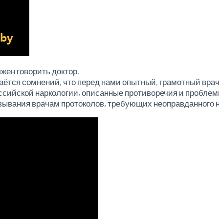
жен говорить доктор.
аётся сомнений, что перед нами опытный, грамотный врач
оссийской наркологии, описанные противоречия и пробле
зывания врачам протоколов, требующих неоправданного н