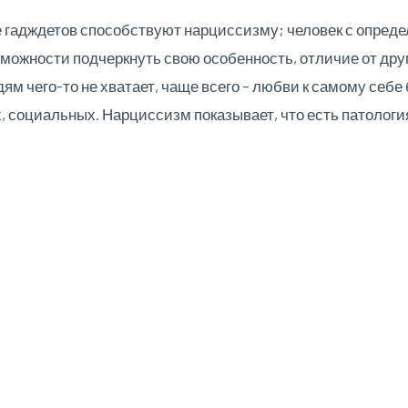
е гадждетов способствуют нарциссизму; человек с опре
можности подчеркнуть свою особенность, отличие от дру
ям чего-то не хватает, чаще всего – любви к самому себ
 социальных. Нарциссизм показывает, что есть патология