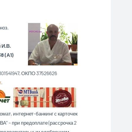
ноз.
И.В.
8 (А1)
-БАНК”
101541947, ОКПО 37526626
т.
омат, интернет-банкинг с карточек
А” – при предоплате (рассрочка 2
 предварительным одобрением