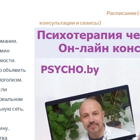
Расписание 
консультации и сеансы)
омании,
рмин
мости.
о объявить
поголизм,
сли
 реальном
ьную сеть,
,
ину,
тва