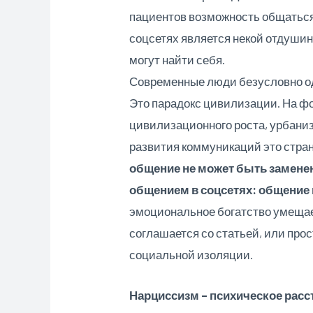
пациентов возможность общаться
соцсетях является некой отдушино
могут найти себя.
Современные люди безусловно о
Это парадокс цивилизации. На ф
цивилизационного роста, урбани
развития коммуникаций это стра
общение не может быть замене
общением в соцсетях: общение 
эмоциональное богатство умещаетс
соглашается со статьей, или про
социальной изоляции.
Нарциссизм – психическое расс