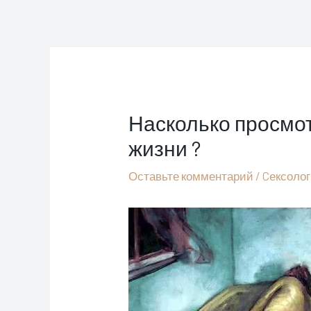
Перейти
к
содержимому
Насколько просмо
жизни ?
Оставьте комментарий
/
Cексоло