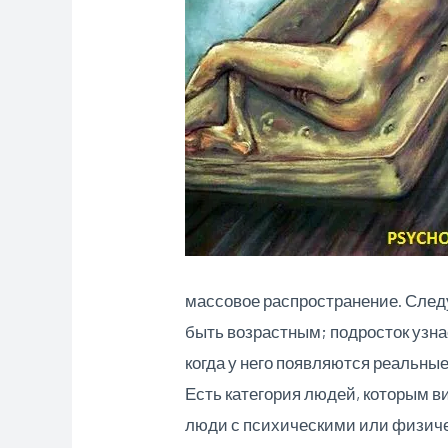
массовое распространение. След
быть возрастным; подросток узнае
когда у него появляются реальны
Есть категория людей, которым в
люди с психическими или физиче