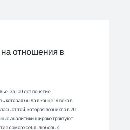
 на отношения в
ье. За 100 лет понятие
 которая была в конце 19 века в
сь от той, которая возникла в 20
нные аналитики широко трактуют
ятие самого себя, любовь к