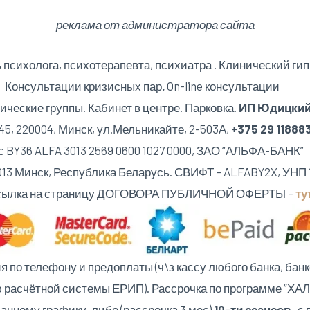
реклама от администратора сайта
психолога, психотерапевта, психиатра . Клинический гип
Консультации кризисных пар
.
On-line консультации
ические группы. Кабинет в центре. Парковка.
ИП Юдицкий 
5, 220004, Минск,
ул.Мельникайте, 2-503А,
+375 29 118883
 ALFA 3013 2569 0600 1027 0000, ЗАО “АЛЬФА
20013 Минск, Республика Беларусь. СВИФТ – ALFABY2X, УНП 
ылка на страницу ДОГОВОРА ПУБЛИЧНОЙ ОФЕРТЫ –
ту
по телефону и предоплаты (ч\з кассу любого банка, банк
 расчётной системы ЕРИП). Рассрочка по программе “ХАЛВ
анному графику, либо (рассрочка 3 мес)
10-ти сеансов
, с