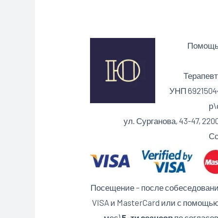
Помощь 
Терапевт
УНП 69215044
р\с BY36
ул. Сурганова, 43-47, 2
Сс
Посещение – после собеседования 
VISA и MasterCard или с помощью
мес)
5-ти сеансов
по согласов