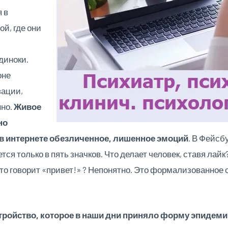
 в
й, где они
диноки.
оне
зации,
нно.
Живое
но
в интернете обезличенное, лишенное эмоций
. В Фейсб
я только в пять значков. Что делает человек, ставя лайк?
сто говорит «привет!» ? Непонятно. Это формализованное
тройство, которое в наши дни приняло форму эпидеми