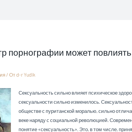
тр порнографии может повлиять
гия
/ От
d-r Yudik
Сексуальность сильно влияет психическое здоров
сексуальности сильно изменилось. Сексуальность,
обществе с пуританской моралью, сильно отличала
веке наряду с социальной революцией. Совреме
понятие «сексуальность». Это, в том числе, прин