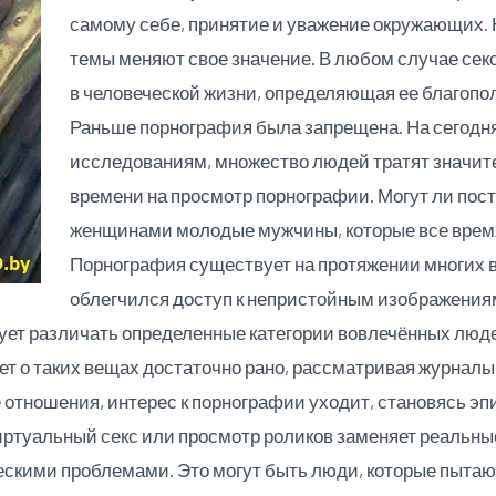
самому себе, принятие и уважение окружающих. 
темы меняют свое значение. В любом случае сек
в человеческой жизни, определяющая ее благопо
Раньше порнография была запрещена. На сегодн
исследованиям, множество людей тратят значите
времени на просмотр порнографии. Могут ли пос
женщинами молодые мужчины, которые все время
Порнография существует на протяжении многих в
облегчился
доступ к непристойным изображениям
ует различать определенные категории вовлечённых люде
т о таких вещах достаточно рано, рассматривая журналы 
е отношения, интерес к порнографии уходит, становясь э
иртуальный секс или просмотр роликов заменяет реальны
скими проблемами. Это могут быть люди, которые пыта