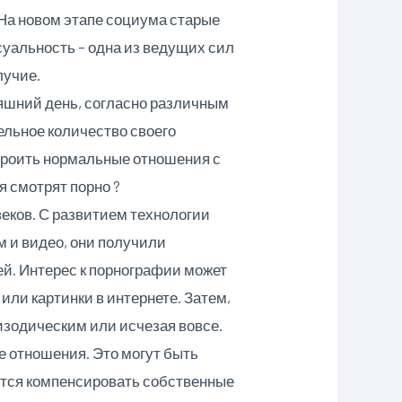
На новом этапе социума старые
суальность – одна из ведущих сил
лучие.
яшний день, согласно различным
льное количество своего
троить нормальные отношения с
 смотрят порно ?
еков. С развитием технологии
 и видео, они получили
й. Интерес к порнографии может
или картинки в интернете. Затем,
пизодическим или исчезая вовсе.
е отношения. Это могут быть
ются компенсировать собственные