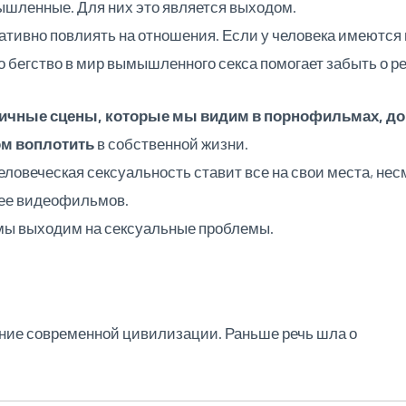
ышленные. Для них это является выходом.
ативно повлиять на отношения. Если у человека имеются
о бегство в мир вымышленного секса помогает забыть о 
ичные сцены, которые мы видим в порнофильмах, до
ом воплотить
в собственной жизни.
ловеческая сексуальность ставит все на свои места, несм
ее видеофильмов.
 мы выходим на сексуальные проблемы.
ние современной цивилизации. Раньше речь шла о