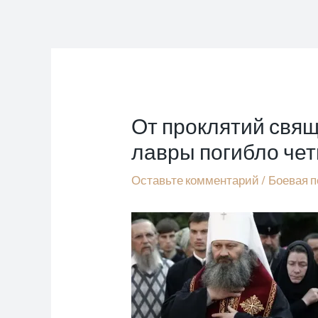
Перейти
к
содержимому
От проклятий свящ
лавры погибло чет
Оставьте комментарий
/
Боевая 