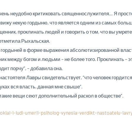
очень неудобно критиковать священнослужителя… Я прост
ь вижу некую гордыню, что является одним из самых больш
щенник, проклинать людей и говорить о том, что вы умрете?
 отметила Рыхальская.
 с гордыней в форме выражения абсолютизированной вла
ник между богом и людьми – не более того. Проклинать – 
дит порчу”, – добавила она.
настоятеля Лавры свидетельствует, “что человек гордится
руках вся власть, данная мне свыше”.
“такие вещи сеют дополнительный раскол в обществе”.
lal-i-ludi-umerli-psiholog-vynesla-verdikt-nastoatelu-lavr