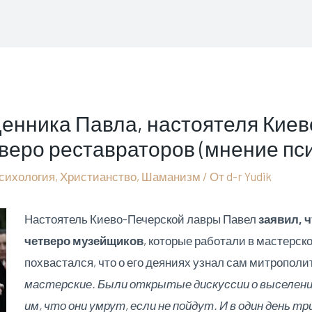
енника Павла, настоятеля Киев
веро реставраторов (мнение пс
психология
,
Христианство
,
Шаманизм
/ От
d-r Yudik
Настоятель Киево-Печерской лавры Павел
заявил, ч
четверо музейщиков
, которые работали в мастерск
похвастался, что о его деяниях узнал сам митрополи
мастерские. Были открытые дискуссии о выселении
им, что они умрут, если не пойдут. И в один день т