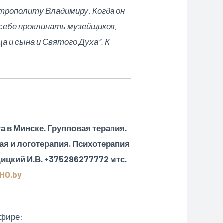
рополиту Владимиру. Когда он
ю себе проклинать
музейщиков,
а и сына и Святого Духа”. К
а в Минске. Групповая терапия.
ая и логотерапия. Психотерапия
ицкий И.В. +375296277772 мтс.
HO.by
эфире: