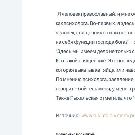
“Я человек православный, и мне 
как психолога. Во-первых, я здес
человек, священник он или не свя
на себя функции господа бога?” –
“Здесь мы имеем дело не только
Кто такой священник? Это посред
которая выкатывает яйца или наво
По мнению психолога, заявление 
говорит – бойтесь меня, у меня в 
Также Рыхальская отметила, что 
Источник :
www.rusinfo.eu/msm/prok
Поделиться ссылкой: