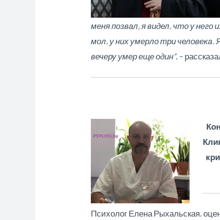
меня позвал, я видел, что у него
мол, у них умерло три человека. 
вечеру умер еще один”
, – рассказ
Кон
Кли
кри
Психолог Елена Рыхальская, оце