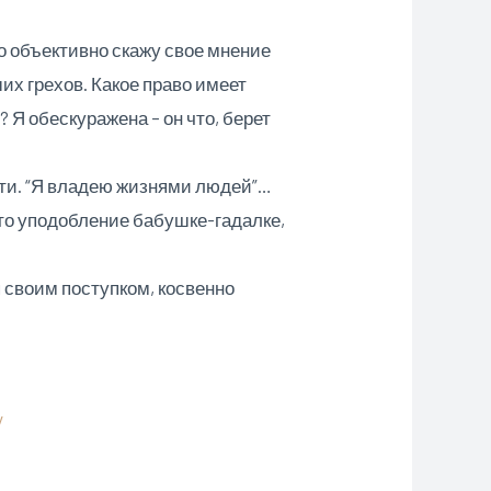
о объективно скажу свое мнение
их грехов. Какое право имеет
 Я обескуражена – он что, берет
сти. “Я владею жизнями людей”…
это уподобление бабушке-гадалке,
 своим поступком, косвенно
y