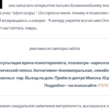
они написали открытое письмо Блаженнейшему мит
 из глаз “идут искры”. Он спросил меня, почему я позволя
Я возвращаюсь и говорю: “К вечеру умрете все во имя Отц
ал настоятель лавры.
реклама от автора сайта
сультации врача психотерапевта, психиатра- нарколог
нический гипноз. Когнитивно-бихевиоральная, семейн
зисных пар. Выезд на дом. Приём в центре Минска. Юд
Подробно – на психосайте:
PSYC
нивая скандальное заявление митрополита, высказала в 