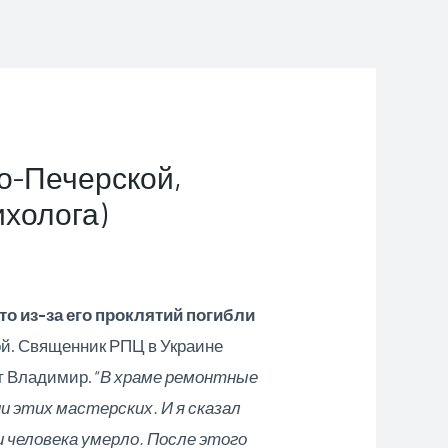
о-Печерской,
ихолога)
то из-за его проклятий погибли
ой. Священник РПЦ в Украине
т Владимир. “
В храме ремонтные
 этих мастерских. И я сказал
ри человека умерло. После этого