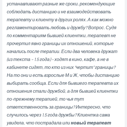
устанавливают разные же сроки, рекомендующие
соблюдать дистанцию и не взаимодействовать
терапевту и клиенту в других ролях. А как можно
регламентировать любовь и дружбу? Вопрос. Судя
по комментариям бывшей клиентки, терапевт не
прочертил явно границы их отношений, которые
начались после терапии. Если два человека дружат
(из текста – 1.5 года) – ходят в кино, кафе, а не в
кабинете сидят, то кто из них “чертит” границы?
На то они и есть взрослые М и Ж, чтобы дистанцию
выбирать сообща. Если для бывшего терапевта их
отношения стали дружбой, а для бывшей клиентки
по-прежнему терапией, то чья тут
ответственность за границы? Интересно, что
случилось через 1.5 года дружбы? Клиентка сама
увидела, что пострадала или
новый терапевт