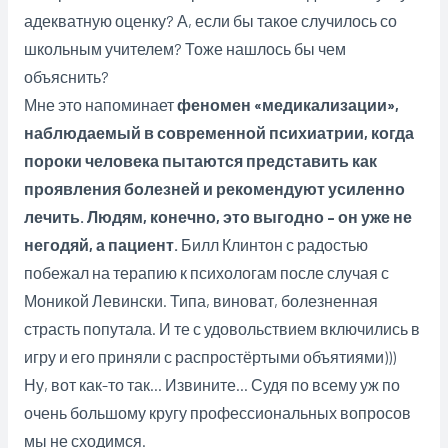
адекватную оценку? А, если бы такое случилось со
школьным учителем? Тоже нашлось бы чем
объяснить?
Мне это напоминает
феномен «медикализации»,
наблюдаемый в современной психиатрии, когда
пороки человека пытаются представить как
проявления болезней и рекомендуют усиленно
лечить. Людям, конечно, это выгодно – он уже не
негодяй, а пациент.
Билл Клинтон с радостью
побежал на терапию к психологам после случая с
Моникой Левински. Типа, виноват, болезненная
страсть попутала. И те с удовольствием включились в
игру и его приняли с распростёртыми объятиями)))
Ну, вот как-то так… Извините… Судя по всему уж по
очень большому кругу профессиональных вопросов
мы не сходимся.