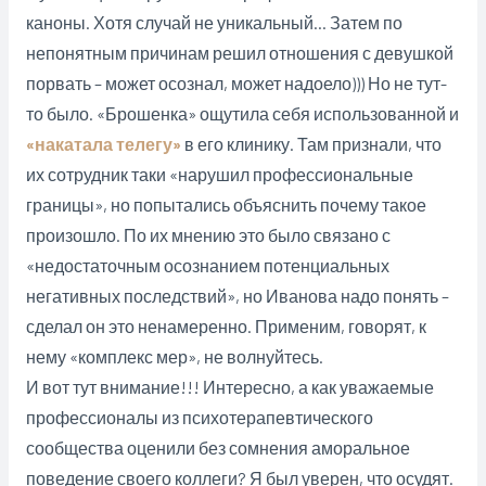
каноны. Хотя случай не уникальный… Затем по
непонятным причинам решил отношения с девушкой
порвать – может осознал, может надоело))) Но не тут-
то было. «Брошенка» ощутила себя использованной и
«накатала телегу»
в его клинику. Там признали, что
их сотрудник таки «нарушил профессиональные
границы», но попытались объяснить почему такое
произошло. По их мнению это было связано с
«недостаточным осознанием потенциальных
негативных последствий», но Иванова надо понять –
сделал он это ненамеренно. Применим, говорят, к
нему «комплекс мер», не волнуйтесь.
И вот тут внимание!!! Интересно, а как уважаемые
профессионалы из психотерапевтического
сообщества оценили без сомнения аморальное
поведение
своего коллеги? Я был уверен, что осудят.