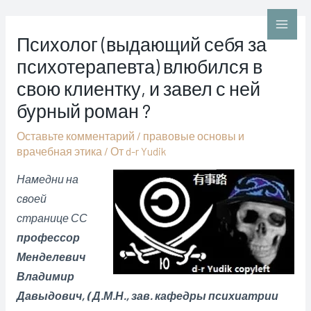
Перейти
к
Main
Психолог (выдающий себя за
содержимому
психотерапевта) влюбился в
Men
свою клиентку, и завел с ней
бурный роман ?
Оставьте комментарий
/
правовые основы и
врачебная этика
/ От
d-r Yudik
Намедни на
своей
странице СС
профессор
Менделевич
Владимир
Давыдович, ( Д.М.Н., зав. кафедры психиатрии