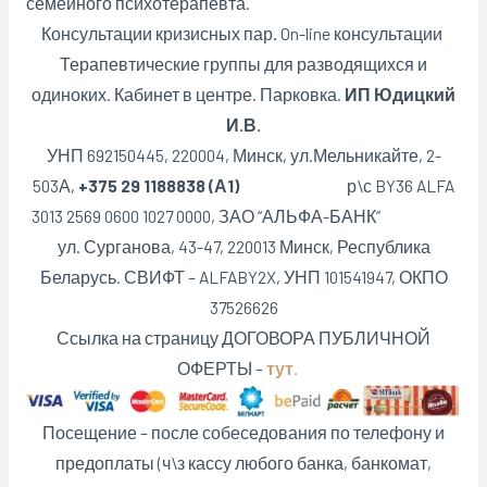
семейного психотерапевта.
Консультации кризисных пар
.
On-line консультации
Терапевтические группы для разводящихся и
одиноких. Кабинет в центре. Парковка.
ИП Юдицкий
И.В.
УНП 692150445, 220004, Минск,
ул.Мельникайте, 2-
503А,
+375 29 1188838 (А1)
р\с BY36 ALFA
3013 2569 0600 1027 0000, ЗАО “АЛЬФА-БАНК”
ул. Сурганова, 43-47, 220013 Минск, Республика
Беларусь. СВИФТ – ALFABY2X, УНП 101541947, ОКПО
37526626
Ссылка на страницу ДОГОВОРА ПУБЛИЧНОЙ
ОФЕРТЫ –
тут.
Посещение – после собеседования по телефону и
предоплаты (ч\з кассу любого банка, банкомат,