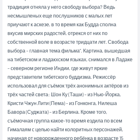
традиция отняла у него свободу выбора? Ведь
несмышленых еще послушников с малых лет
приучают к аскезе, в то время как Будда сполна
вкусив мирских радостей, отрекся от них по
собственной воле в возрасте тридцати лет. Свобода
выбора – главная тема фильма”. Картина, вышедшая
на тибетском и ладакхском языках, снимался в Ладаке
– северном регионе Индии, где живут яркие
представители тибетского буддизма. Режиссёр
использовал для съёмок трёх анонимных актёров из
трёх частей света: Шон Ку (Таши) – из Нью-Йорка,
Кристи Чжун Лити (Пема) – из Гонконга, Нилеша
Бавора (Суджата) – из Берлина. Кроме того,
съёмочная группа какое-то время ездила по всем
Гималаям с целью найти колоритных персонажей,
начиная от новорожденного ребёнка в возрасте 15