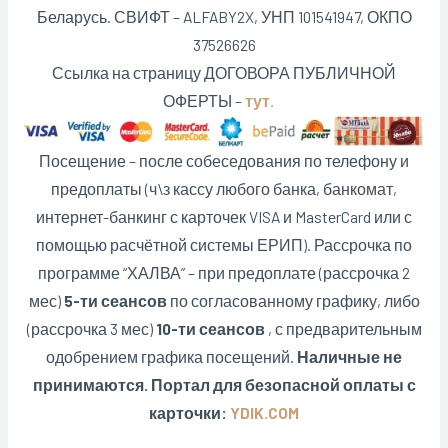
Беларусь. СВИФТ – ALFABY2X, УНП 101541947, ОКПО
37526626
Ссылка на страницу ДОГОВОРА ПУБЛИЧНОЙ
ОФЕРТЫ –
тут.
Посещение – после собеседования по телефону и
предоплаты (ч\з кассу любого банка, банкомат,
интернет-банкинг с карточек VISA и MasterCard или с
помощью расчётной системы ЕРИП). Рассрочка по
программе “ХАЛВА” – при предоплате (рассрочка 2
мес)
5-ти сеансов
по согласованному графику, либо
(рассрочка 3 мес)
10-ти сеансов
, с предварительным
одобрением графика посещений.
Наличные не
принимаются. Портал для безопасной оплаты с
карточки:
YDIK.COM