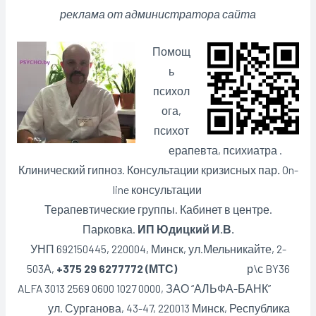
реклама от администратора сайта
Помощ
ь
психол
ога,
психот
ерапевта, психиатра .
Клинический гипноз. Консультации кризисных пар
.
On-
line консультации
Терапевтические группы. Кабинет в центре.
Парковка.
ИП Юдицкий И.В.
УНП 692150445, 220004, Минск,
ул.Мельникайте, 2-
503А,
+375 29 6277772 (МТС)
р\с BY36
ALFA 3013 2569 0600 1027 0000, ЗАО “АЛЬФА-БАНК”
ул. Сурганова, 43-47, 220013 Минск, Республика