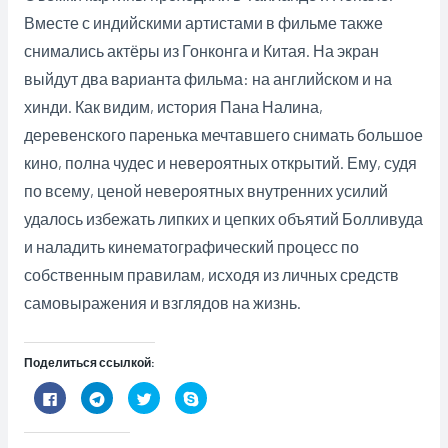
Вместе с индийскими артистами в фильме также
снимались актёры из Гонконга и Китая. На экран
выйдут два варианта фильма: на английском и на
хинди. Как видим, история Пана Налина,
деревенского паренька мечтавшего снимать большое
кино, полна чудес и невероятных открытий. Ему, судя
по всему, ценой невероятных внутренних усилий
удалось избежать липких и цепких объятий Болливуда
и наладить кинематографический процесс по
собственным правилам, исходя из личных средств
самовыражения и взглядов на жизнь.
Поделиться ссылкой:
Н
Н
Н
Н
а
а
а
а
ж
ж
ж
ж
м
м
м
м
и
и
и
и