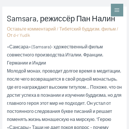
Перейти
к
Main
Samsara, режиссёр Пан Налин
содержимому
Men
Оставьте комментарий
/
Тибетский буддизм
,
фильм
/
От
d-r Yudik
«Самсара» (Samsara)- хдожественный фильм
совместного производства Италии, Франции,
Германии и Индии
Молодой монах, проводит долгое время в медитации,
после чего возвращается в свой родной монастырь,
где его награждают высоким титулом… Похоже, что он
достиг успеха в познании и изучении буддизма, но для
главного героя этот мир не подходит. Он устал от
постоянного следования букве писаний и решает
поменять жизнь монашескую на мирскую. “Герою
«Сансары» Таши не дает покоя вопрос – почему