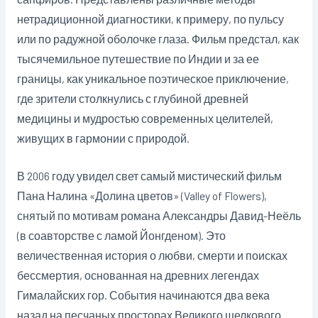
нетрадиционной диагностики, к примеру, по пульсу
или по радужной оболочке глаза. Фильм предстал, как
тысячемильное путешествие по Индии и за ее
границы, как уникальное поэтическое приключение,
где зрители столкнулись с глубиной древней
медицины и мудростью современных целителей,
живущих в гармонии с природой.
В 2006 году увидел свет самый мистический фильм
Пана Налина «Долина цветов» (Valley of Flowers),
снятый по мотивам романа Александры Давид-Неёль
(в соавторстве с ламой Йонгденом). Это
величественная история о любви, смерти и поисках
бессмертия, основанная на древних легендах
Гималайских гор. События начинаются два века
назад на песчаных просторах Великого шелкового