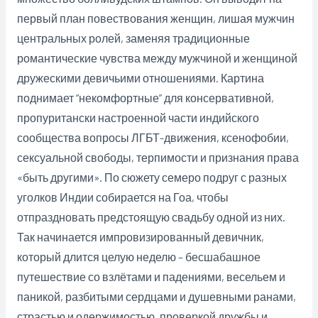
первый план повествования женщин, лишая мужчин
центральных ролей, заменяя традиционные
романтические чувства между мужчиной и женщиной
дружескими девичьими отношениями. Картина
поднимает “некомфортные” для консервативной,
пропуритански настроенной части индийского
сообщества вопросы ЛГБТ-движения, ксенофобии,
сексуальной свободы, терпимости и признания права
«быть другими». По сюжету семеро подруг с разных
уголков Индии собирается на Гоа, чтобы
отпраздновать предстоящую свадьбу одной из них.
Так начинается импровизированный девичник,
который длится целую неделю – бесшабашное
путешествие со взлётами и падениями, весельем и
паникой, разбитыми сердцами и душевными ранами,
страстью и одержимостью, проверкой дружбы и