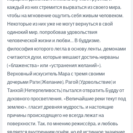
каждый из них стремится вырваться из своего мира,
чтобы на мгновение ощутить себя живым человеком.
Некоторые из них уже не могут вернуться в свой
одинокий мир, попробовав удовольствия
человеческой жизни и любви… В буддизме,
философия которого легла в основу ленты, демонами
считаются духи, которые мешают достичь нирваны
(«блаженства» или «устранения желаний»).
Верховный искуситель Мара с тремя своими
дочерьми Рати (Желание), Рагой (Удовольствие) и
Танхой (Нетерпеливость) пытался отвратить Будду от
духовного просветления. «Величайшие реки текут под
землею», гласит древняя мудрость, и настоящие
причины происходящего не всегда лежат на
поверхности. Так, по мнению режиссёра, и любовь
является внутренним огнём, но её истинное значение