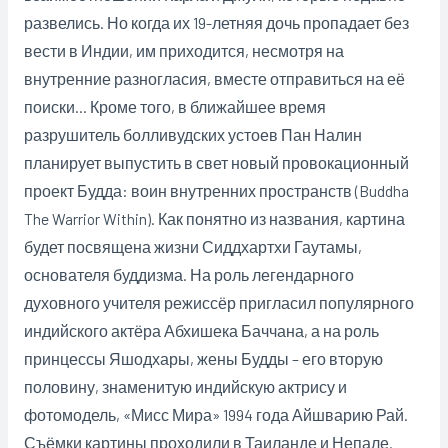
развелись. Но когда их 19-летняя дочь пропадает без
вести в Индии, им приходится, несмотря на
внутренние разногласия, вместе отправиться на её
поиски… Кроме того, в ближайшее время
разрушитель болливудских устоев Пан Налин
планирует выпустить в свет новый провокационный
проект Будда: воин внутренних пространств (Buddha
The Warrior Within). Как понятно из названия, картина
будет посвящена жизни Сиддхартхи Гаутамы,
основателя буддизма. На роль легендарного
духовного учителя режиссёр пригласил популярного
индийского актёра Абхишека Баччана, а на роль
принцессы Яшодхары, жены Будды – его вторую
половину, знаменитую индийскую актрису и
фотомодель, «Мисс Мира» 1994 года Айшварию Рай.
Съёмки картины проходили в Таиланде и Непале.