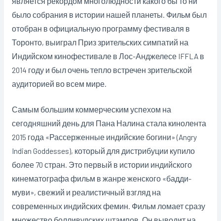
является рекордом многолюдности какого бы то ни
было собрания в истории нашей планеты. Фильм был
отобран в официальную программу фестиваля в
Торонто, выиграл Приз зрительских симпатий на
Индийском кинофестивале в Лос-Анджелесе IFFLA в
2014 году и был очень тепло встречен зрительской
аудиторией во всем мире.
Самым большим коммерческим успехом на
сегодняшний день для Пана Налина стала кинолента
2015 года «Рассерженные индийские богини» (Angry
Indian Goddesses), который для дистрибуции купило
более 70 стран. Это первый в истории индийского
кинематографа фильм в жанре женского «бадди-
муви», свежий и реалистичный взгляд на
современных индийских фемин. Фильм ломает сразу
множество болливудских штампов. Он выводит на