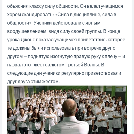
объяснил классу силу общности. Он велел учащимся
хором скандировать: «Сила в дисциплине, сила в
общности». Ученики действовали с явным
воодушевлением, видя силу своей группы. В конце
урока Джонс показал учащимся приветствие, которое
те должны были использовать при встрече друг с
другом — поднятую изогнутую правую руку к плечу — и
назвал этот жест салютом Третьей Волны. В
следующие дни ученики регулярно приветствовали
друг друга этим жестом.