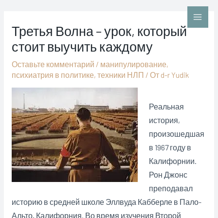
Перейти
к
Main
Третья Волна – урок, который
содержимому
стоит выучить каждому
Men
Оставьте комментарий
/
манипулирование
,
психиатрия в политике
,
техники НЛП
/ От
d-r Yudik
Реальная
история,
произошедшая
в 1967 году в
Калифорнии.
Рон Джонс
преподавал
историю в средней школе Эллвуда Кабберле в Пало-
Альто, Калифорния. Во время изучения Второй