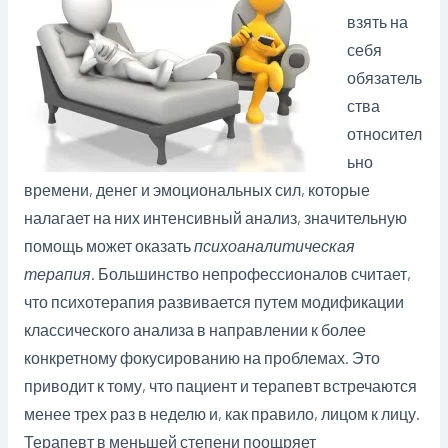
взять на
себя
обязатель
ства
относител
ьно
времени, денег и эмоциональных сил, которые
налагает на них интенсивный анализ, значительную
помощь может оказать
психоаналитическая
терапия
. Большинство непрофессионалов считает,
что психотерапия развивается путем модификации
классического анализа в направлении к более
конкретному фокусированию на проблемах. Это
приводит к тому, что пациент и терапевт встречаются
менее трех раз в неделю и, как правило, лицом к лицу.
Терапевт в меньшей степени поощряет