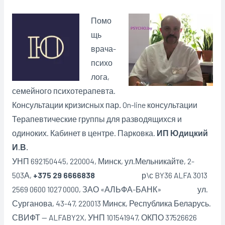
Помо
щь
врача-
психо
лога,
семейного психотерапевта.
Консультации кризисных пар
.
On-line консультации
Терапевтические группы для разводящихся и
одиноких. Кабинет в центре. Парковка.
ИП Юдицкий
И.В.
УНП 692150445, 220004, Минск, ул.Мельникайте, 2-
503А,
+375 29 6666838
р\с BY36 ALFA 3013
2569 0600 1027 0000, ЗАО «АЛЬФА-БАНК» ул.
Сурганова, 43-47, 220013 Минск, Республика Беларусь.
СВИФТ — ALFABY2X, УНП 101541947, ОКПО 37526626