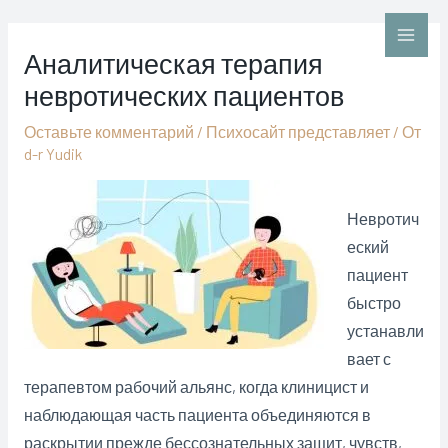
Перейти
к
Main
Аналитическая терапия
содержимому
невротических пациентов
Men
Оставьте комментарий
/
Психосайт представляет
/ От
d-r Yudik
Невротич
еский
пациент
быстро
устанавли
вает с
терапевтом рабочий альянс, когда клиницист и
наблюдающая часть пациента объединяются в
раскрытии прежде бессознательных защит, чувств,