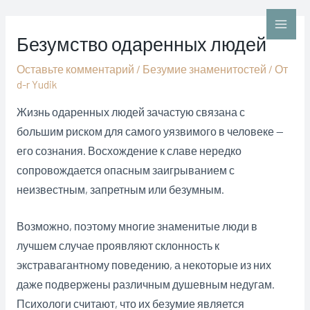
Перейти
к
Main
Безумство одаренных людей
содержимому
Men
Оставьте комментарий
/
Безумие знаменитостей
/ От
d-r Yudik
Жизнь одаренных людей зачастую связана с
большим риском для самого уязвимого в человеке —
его сознания. Восхождение к славе нередко
сопровождается опасным заигрыванием с
неизвестным, запретным или безумным.
Возможно, поэтому многие знаменитые люди в
лучшем случае проявляют склонность к
экстравагантному поведению, а некоторые из них
даже подвержены различным душевным недугам.
Психологи считают, что их безумие является