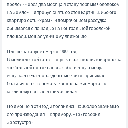
вроде: «Через два месяца я стану первым человеком
на Земле» — и требуя снять со стен картины, ибо его
квартира есть «храм», и помрачением рассудка —
обнимался с лошадью на центральной городской
площади, мешая уличному движению.
Ницше накануне смерти, 1899 год
В медицинской карте Ницше, в частности, говорилось,
что больной пил из сапога собственную мочу,
испускал нечленораздельные крики, принимал
больничного сторожа за канцлера Бисмарка, по-
козлиному прыгал и гримасничал.
Но именно в эти годы появились наиболее значимые
его произведения — к примеру, «Так говорил
Заратустра».