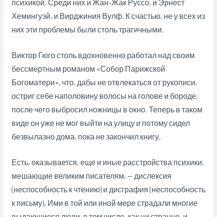
психикой. Среди них и Жан-Жак Руссо, и Эрнест
Хемингуэй, и Вирджиния Вулф. К счастью, не у всех из
них эти проблемы были столь трагичными.
Виктор Гюго столь вдохновенно работал над своим
бессмертным романом «Собор Парижской
Богоматери», что, дабы не отвлекаться от рукописи,
остриг себе наполовину волосы на голове и бороде,
после чего выбросил ножницы в окно. Теперь в таком
виде он уже не мог выйти на улицу и потому сидел
безвылазно дома, пока не закончил книгу.
Есть, оказывается, еще и иные расстройства психики,
мешающие великим писателям, — дислексия
(неспособность к чтению) и дисграфия (неспособность
к письму). Ими в той или иной мере страдали многие
выдающиеся люди, в том числе, как ни странно, и