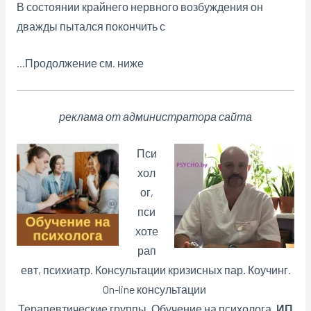
В состоянии крайнего нервного возбуждения он
дважды пытался покончить с
…Продолжение см. ниже
реклама от администратора сайта
Пси
хол
ог,
пси
хоте
рап
евт, психиатр. Консультации кризисных пар
.
Коучинг.
On-line консультации
Терапевтические группы. Обучение на психолога.
ИП