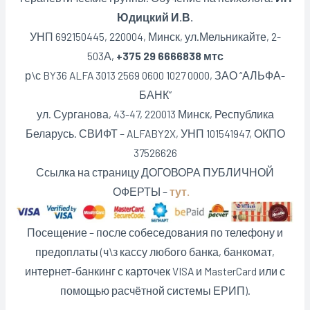
Юдицкий И.В.
УНП 692150445, 220004, Минск,
ул.Мельникайте, 2-
503А,
+375 29 6666838 мтс
р\с BY36 ALFA 3013 2569 0600 1027 0000, ЗАО “АЛЬФА-
БАНК”
ул. Сурганова, 43-47, 220013 Минск, Республика
Беларусь. СВИФТ – ALFABY2X, УНП 101541947, ОКПО
37526626
Ссылка на страницу ДОГОВОРА ПУБЛИЧНОЙ
ОФЕРТЫ –
тут.
Посещение – после собеседования по телефону и
предоплаты (ч\з кассу любого банка, банкомат,
интернет-банкинг с карточек VISA и MasterCard или с
помощью расчётной системы ЕРИП).