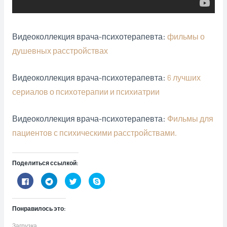
Видеоколлекция врача-психотерапевта:
фильмы о
душевных расстройствах
Видеоколлекция врача-психотерапевта:
6 лучших
сериалов о психотерапии и психиатрии
Видеоколлекция врача-психотерапевта:
Фильмы для
пациентов с психическими расстройствами.
Поделиться ссылкой:
Н
Н
Н
Н
а
а
а
а
ж
ж
ж
ж
м
м
м
м
и
и
и
и
Понравилось это:
т
т
т
т
е
е
е
е
з
,
,
,
Загрузка...