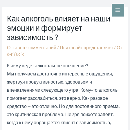
Перейти
к
Main
Как алкоголь влияет на наши
содержимому
эмоции и формирует
Men
зависимость ?
Оставьте комментарий
/
Психосайт представляет
/ От
d-r Yudik
К чему ведет алкогольное опьянение?
Мы получаем достаточно интересные ощущения,
жертвуя продуктивностью, здоровьем и
впечатлениями следующего утра. Кому-то алкоголь
помогает расслабиться, это верно. Как разовое
средство — это отлично. Но для постоянного приема,
это критическая проблема. Не зря психотерапевт,
когда к нему обращается клиент с зависимостью,