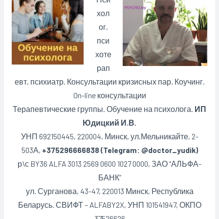
хол
ог,
пси
хоте
рап
евт, психиатр. Консультации кризисных пар
.
Коучинг.
On-line консультации
Терапевтические группы. Обучение на психолога.
ИП
Юдицкий И.В.
УНП 692150445, 220004, Минск,
ул.Мельникайте, 2-
503А,
+375296666838 (Telegram: @doctor_yudik)
р\с BY36 ALFA 3013 2569 0600 1027 0000, ЗАО “АЛЬФА-
БАНК”
ул. Сурганова, 43-47, 220013 Минск, Республика
Беларусь. СВИФТ – ALFABY2X, УНП 101541947, ОКПО
37526626