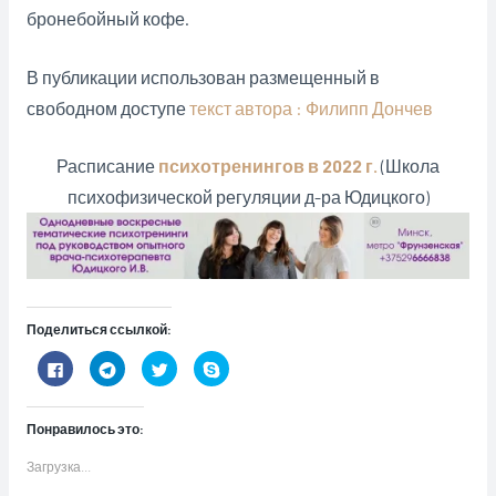
бронебойный кофе.
В публикации использован размещенный в
свободном доступе
текст автора : Филипп Дончев
Расписание
психотренингов в 2022 г.
(Школа
психофизической регуляции д-ра Юдицкого)
Поделиться ссылкой:
Н
Н
Н
Н
а
а
а
а
ж
ж
ж
ж
м
м
м
м
и
и
и
и
Понравилось это:
т
т
т
т
е
е
е
е
з
,
,
,
Загрузка...
д
ч
ч
ч
е
т
т
т