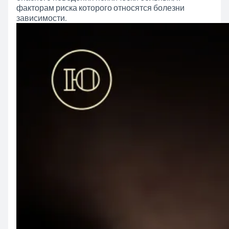
факторам риска которого относятся болезни
зависимости.