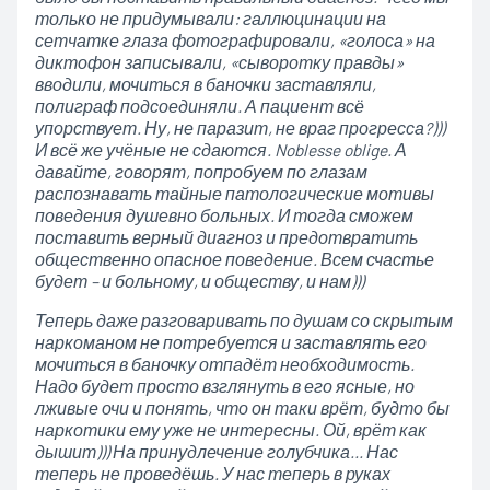
только не придумывали: галлюцинации на
сетчатке глаза фотографировали, «голоса» на
диктофон записывали, «сыворотку правды»
вводили, мочиться в баночки заставляли,
полиграф подсоединяли. А пациент всё
упорствует. Ну, не паразит, не враг прогресса?)))
И всё же учёные не сдаются. Noblesse oblige. А
давайте, говорят, попробуем по глазам
распознавать тайные патологические мотивы
поведения душевно больных. И тогда сможем
поставить верный диагноз и предотвратить
общественно опасное поведение. Всем счастье
будет – и больному, и обществу, и нам)))
Теперь даже разговаривать по душам со скрытым
наркоманом не потребуется и заставлять его
мочиться в баночку отпадёт необходимость.
Надо будет просто взглянуть в его ясные, но
лживые очи и понять, что он таки врёт, будто бы
наркотики ему уже не интересны. Ой, врёт как
дышит))) На принудлечение голубчика… Нас
теперь не проведёшь. У нас теперь в руках