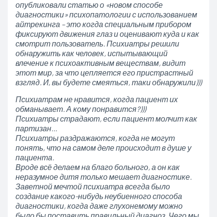
опубликовали статью о «новом способе
диагностики» психопатологии с использованием
айтрекинга – это когда специальным прибором
фиксируют движения глаз и оценивают куда и как
смотрит пользователь. Психиатры решили
обнаружить как человек, испытывающий
влечение к психоактивным веществам, видит
этот мир, за что цепляется его пристрастный
взгляд. И, вы будете смеяться, таки обнаружили)))
Психиатрам не нравится, когда пациент их
обманывает. А кому понравится?)))
Психиатры страдают, если пациент молчит как
партизан…
Психиатры раздражаются, когда не могут
понять, что на самом деле происходит в душе у
пациента.
Вроде всё делаем на благо больного, а он как
неразумное дитя только мешает диагностике.
Заветной мечтой психиатра всегда было
создание какого-нибудь неубиенного способа
диагностики, когда даже глухонемому можно
было бы поставить правильный диагноз. Чего мы