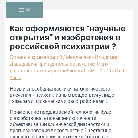
Перейти
Main
к
Menu
содержимому
Как оформляются “научные
открытия” и изобретения в
российской психиатрии ?
Оставьте комментарий
/
Менделевич Владимир
Давыдович
,
принудительное лечение
,
Псих.
расстройства при употреблении ПАВ F10-F19
/ От
d-r
Yudik
Новый способ диагностики патологического
влечения к психоактивным веществам у лиц с
тяжёлыми психическими расстройствами !
Применение предлагаемой технологии будет
способствовать повышению точности,
объективизации клинической диагностики и
прогнозирования вероятности общественно
опасного поведения психически больных, к