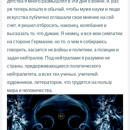
детства я много размышлял в эти дни о войне, и, раз
уж теперь вошло в обычай, чтобы мужи науки и люди
искусства публично оглашали свое мнение на сей
счет, я решил отбросить, наконец, колебания и
высказать то, что думаю. Я немец, и все мои симпатии
на стороне Германии, но то, о чем я собираюсь
говорить, касается не войны и политики, а позиции и
задач нейтралов. Под нейтралами я разумею не
страны, придерживающиеся политического
нейтралитета, а всех тех ученых, учителей,
художников, литераторов, что трудятся на пользу
мира и человечества.