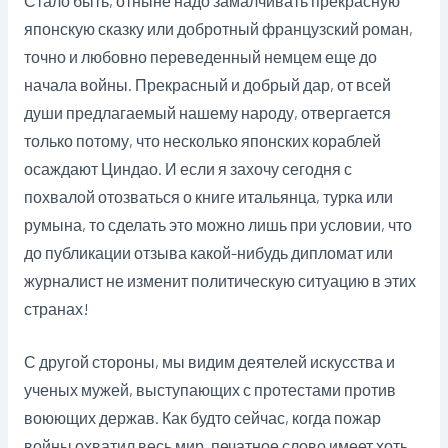
Стало быть, отныне надо замалчивать прекрасную
японскую сказку или добротный французский роман,
точно и любовно переведенный немцем еще до
начала войны. Прекрасный и добрый дар, от всей
души предлагаемый нашему народу, отвергается
только потому, что несколько японских кораблей
осаждают Циндао. И если я захочу сегодня с
похвалой отозваться о книге итальянца, турка или
румына, то сделать это можно лишь при условии, что
до публикации отзыва какой-нибудь дипломат или
журналист не изменит политическую ситуацию в этих
странах!
С другой стороны, мы видим деятелей искусства и
ученых мужей, выступающих с протестами против
воюющих держав. Как будто сейчас, когда пожар
войны охватил весь мир, печатное слово имеет хоть