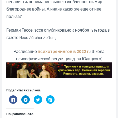
ненависти, понимание выше озлобленности, мир
благороднее войны. А иначе какая же еще от нее
польза?
Герман Гессе, эссе опубликовано 3 ноября 1914 года в
газете Neue Zürcher Zeitung
Расписание
психотренингов в 2022 г.
(Школа
психофизической регуляции д-ра Юдицкого)
Поделиться ссылкой:
Н
Н
Н
Н
а
а
а
а
ж
ж
ж
ж
м
м
м
м
и
и
и
и
Понравилось это:
т
т
т
т
е
е
е
е