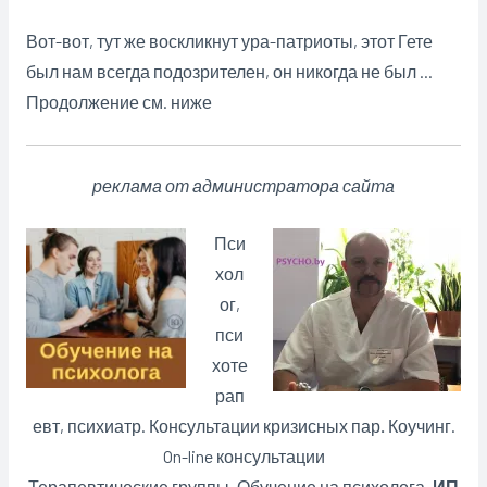
Вот-вот, тут же воскликнут ура-патриоты, этот Гете
был нам всегда подозрителен, он никогда не был …
Продолжение см. ниже
реклама от администратора сайта
Пси
хол
ог,
пси
хоте
рап
евт, психиатр. Консультации кризисных пар
.
Коучинг.
On-line консультации
Терапевтические группы. Обучение на психолога.
ИП