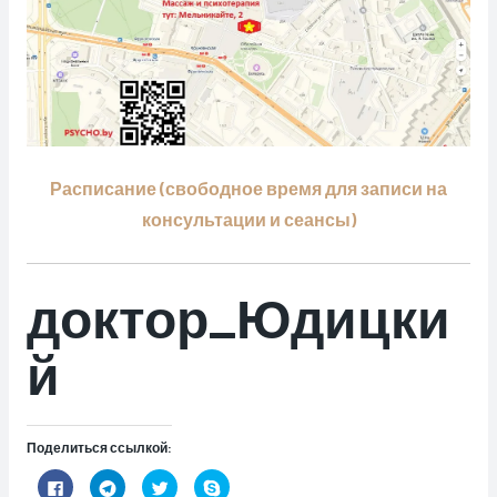
Расписание (свободное время для записи на
консультации и сеансы)
доктор_Юдицки
й
Поделиться ссылкой:
Н
Н
Н
Н
а
а
а
а