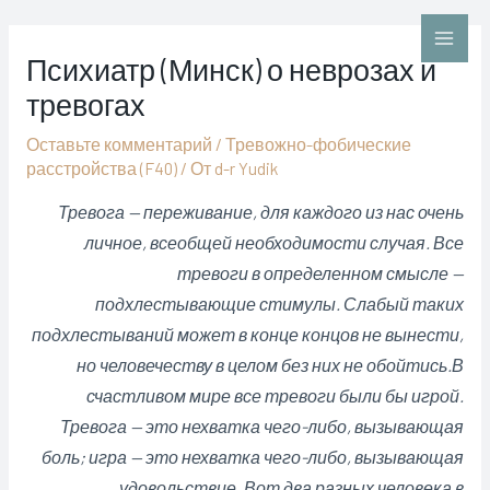
Перейти
к
Main
Психиатр (Минск) о неврозах и
содержимому
тревогах
Men
Оставьте комментарий
/
Тревожно-фобические
расстройства (F40)
/ От
d-r Yudik
Тревога — переживание, для каждого из нас очень
личное, всеобщей необходимости случая. Все
тревоги в определенном смысле —
подхлестывающие стимулы. Слабый таких
подхлестываний может в конце концов не вынести,
но человечеству в целом без них не обойтись.В
счастливом мире все тревоги были бы игрой.
Тревога — это нехватка чего-либо, вызывающая
боль; игра — это нехватка чего-либо, вызывающая
удовольствие. Вот два разных человека в