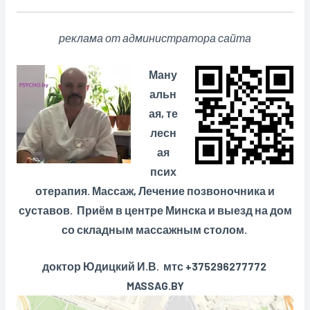
реклама от администратора сайта
Ману
альн
ая, те
лесн
ая
псих
отерапия. Массаж, Лечение позвоночника и
суставов. Приём в центре Минска и выезд на дом
со складным массажным столом.
доктор Юдицкий И.В. мтс +375296277772
MASSAG.BY