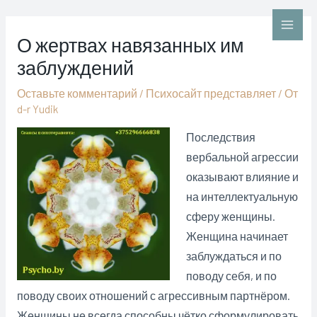
Перейти
к
Main
О жертвах навязанных им
содержимому
заблуждений
Men
Оставьте комментарий
/
Психосайт представляет
/ От
d-r Yudik
Последствия
вербальной агрессии
оказывают влияние и
на интеллектуальную
сферу женщины.
Женщина начинает
заблуждаться и по
поводу себя, и по
поводу своих отношений с агрессивным партнёром.
Женщины не всегда способны чётко сформулировать