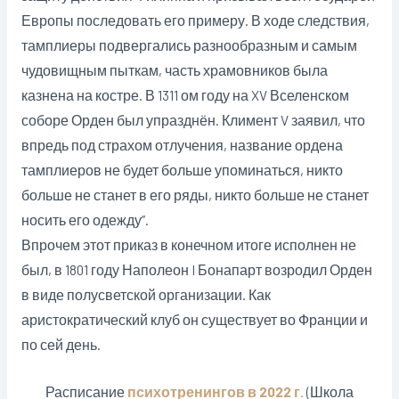
Европы последовать его примеру. В ходе следствия,
тамплиеры подвергались разнообразным и самым
чудовищным пыткам, часть храмовников была
казнена на костре. В 1311 ом году на XV Вселенском
соборе Орден был упразднён. Климент V заявил, что
впредь под страхом отлучения, название ордена
тамплиеров не будет больше упоминаться, никто
больше не станет в его ряды, никто больше не станет
носить его одежду”.
Впрочем этот приказ в конечном итоге исполнен не
был, в 1801 году Наполеон I Бонапарт возродил Орден
в виде полусветской организации. Как
аристократический клуб он существует во Франции и
по сей день.
Расписание
психотренингов в 2022 г.
(Школа