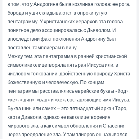
в том, что у Андрогина была козлиная голова; её рога,
борода и уши складываются в опрокинутую
пентаграмму. У христианских иерархов эта голова
понятное дело ассоциировалась с Дьяволом. И
впоследствии факт поклонения Андрогину был
поставлен тамплиерам в вину.
Между тем, эта пентаграмма в ранней христианской
символике олицетворяла пять ран Иисуса или, в
числовом толковании, двойственную природу Христа
божественную и человеческую. По концам
пентаграммы расставлялись еврейские буквы «йод»,
«хе», «шин», «вав» и «хе», составляющие имя Иисуса.
Буква шин или самех — это пятнадцатый аркан Таро,
карта Диавола, однако не как олицетворения
мирового зла, а как символ обновления и Спасения
через преодоление зла. У тамплиеров он назывался