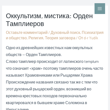
Перейти
к
Main
Оккультизм, мистика: Орден
содержимому
Тамплиеров
Men
Оставьте комментарий
/
Духовный поиск
,
Психиатрия
и общество
,
Религия
,
Теория заговора
/ От
d-r Yudik
Одно из древнейших известных нам оккультных
обществ — Орден Тамплиеров.
Слово тамплиер происходит от латинского templum
что означает «храм» поэтому тамплиеров очень часто
называют Храмовниками или Рыцарями Храма
Происхождение названия связано так же с тем что
этот духовный рыцарский орден, возникший во
времена крестовых походов первоначально
квартировался в бывшем храме Соломона в
Иерусалиме.