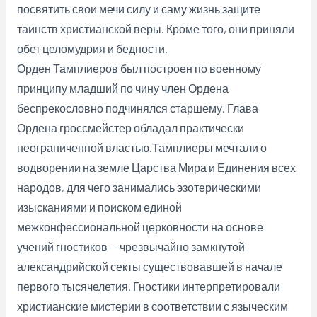
посвятить свои мечи силу и саму жизнь защите
таинств христианской веры. Кроме того, они приняли
обет целомудрия и бедности.
Орден Тамплиеров был построен по военному
принципу младший по чину член Ордена
беспрекословно подчинялся старшему. Глава
Ордена гроссмейстер обладал практически
неограниченной властью.
Тамплиеры мечтали о
водворении на земле Царства Мира и Единения всех
народов, для чего занимались эзотерическими
изысканиями и поиском единой
межконфессиональной церковности на основе
учений гностиков — чрезвычайно замкнутой
александрийской секты существовавшей в начале
первого тысячелетия. Гностики интерпретировали
христианские мистерии в соответствии с языческим