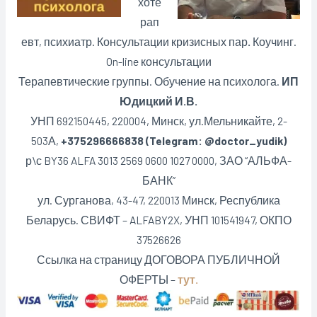
хоте
рап
евт, психиатр. Консультации кризисных пар
.
Коучинг.
On-line консультации
Терапевтические группы. Обучение на психолога.
ИП
Юдицкий И.В.
УНП 692150445, 220004, Минск,
ул.Мельникайте, 2-
503А,
+375296666838 (Telegram: @doctor_yudik)
р\с BY36 ALFA 3013 2569 0600 1027 0000, ЗАО “АЛЬФА-
БАНК”
ул. Сурганова, 43-47, 220013 Минск, Республика
Беларусь. СВИФТ – ALFABY2X, УНП 101541947, ОКПО
37526626
Ссылка на страницу ДОГОВОРА ПУБЛИЧНОЙ
ОФЕРТЫ –
тут.