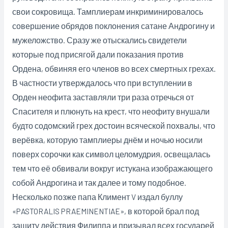
свои сокровища. Тамплиерам инкриминировалось
совершение обрядов поклонения сатане Андрогину и
мужеложство. Сразу же отыскались свидетели
которые под присягой дали показания против
Ордена, обвиняя его членов во всех смертных грехах.
В частности утверждалось что при вступлении в
Орден неофита заставляли три раза отречься от
Спасителя и плюнуть на крест, что неофиту внушали
будто содомский грех достоин всяческой похвалы, что
верёвка, которую тамплиеры днём и ночью носили
поверх сорочки как символ целомудрия, освещалась
тем что её обвивали вокруг истукана изображающего
собой Андрогина и так далее и тому подобное.
Несколько позже папа Климент V издал буллу
«PASTORALIS PRAEMINENTIAE», в которой брал под
защиту действия Филиппа и призывал всех государей