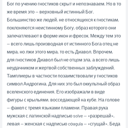
Бог по учению гностиков скрыт и непознаваем. Но в то
же время это — верховный истинный Бог.
Большинство же людей, не относящихся к гностикам,
поклоняются неистинному Богу, образ которого они
запечатлевают в форме икон и фресок. Между тем это
— всего лишь производная от истинного Бога отец не
мира, но лжи этого мира, то есть Диавол. Впрочем,
для гностиков Диавол был не отцом зла, а всего лишь
неудачником и жертвой собственных заблуждений.
Тамплиеры в частности позаимствовали у гностиков
символ Андрогина. Для них это был оккультный образ
вселенского единения. Его изображали в виде
фигуры с крыльями, восседающей на кубе. На голове
— факел с тремя языками пламени. Правая рука
мужская с латинской надписью solve — «разрешай»,
левая — женская с надписью cоagula — «сгущай». Беда