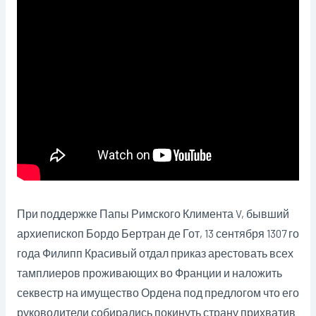
При поддержке Папы Римского Климента V, бывший
архиепископ Бордо Бертран де Гот, 13 сентября 1307 го
года Филипп Красивый отдал приказ арестовать всех
тамплиеров проживающих во Франции и наложить
секвестр на имущество Ордена под предлогом что его
руководители собирались покинуть страну прихватив