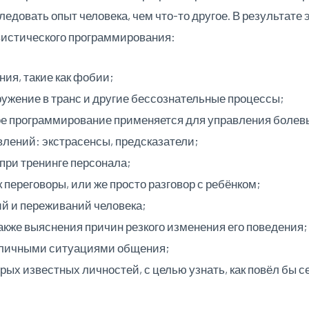
ледовать опыт человека, чем что-то другое. В результате 
вистического программирования:
ия, такие как фобии;
ужение в транс и другие бессознательные процессы;
ое программирование применяется для управления боле
влений: экстрасенсы, предсказатели;
 при тренинге персонала;
 переговоры, или же просто разговор с ребёнком;
й и переживаний человека;
также выяснения причин резкого изменения его поведения;
зличными ситуациями общения;
ых известных личностей, с целью узнать, как повёл бы с