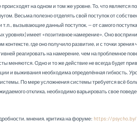
происходят на одном и том же уровне. То, что является 
угом. Весьма полезно отделять свой поступок от собстве
 т.п., вызывающие данный поступок, — от самого поступк
ых уровнях) имеет «позитивное намерение». Оно восприн
 контексте, где оно получило развитие, и с точки зрения
ктивней реагировать на намерение, чем на проблемное по
ты меняются. Одно и то же действие не всегда будет прив
ации и выживания необходима определённая гибкость. Ур
системы. По мере усложнения системы требуется всё бол
жидаемого отклика, необходимо варьировать свое поведен
дробности, мнения, критика на форуме:
https://psycho.by