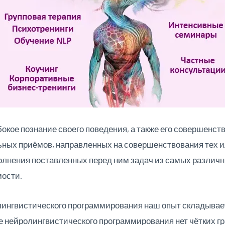
окое познание своего поведения, а также его совершенст
ных приёмов, направленных на совершенствования тех ил
лнения поставленных перед ним задач из самых различн
мости.
лингвистического программирования наш опыт
складывае
 нейролингвистического программирования нет чётких гран