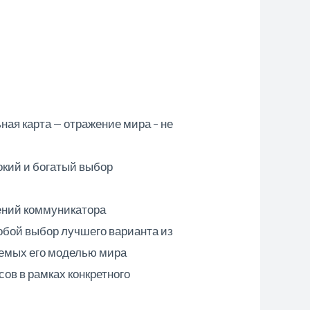
ая карта — отражение мира – не
окий и богатый выбор
ений коммуникатора
обой выбор лучшего варианта из
яемых его моделью мира
ов в рамках конкретного