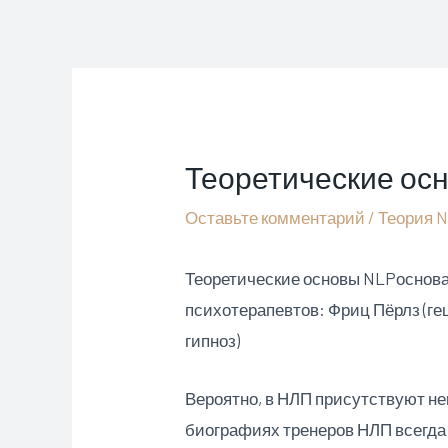
Перейти
к
содержимому
Теоретические ос
Оставьте комментарий
/
Теория 
Теоретические основы NLPоснова
психотерапевтов: Фриц Пёрлз (ге
гипноз)
Вероятно, в НЛП присутствуют н
биографиях тренеров НЛП всегда