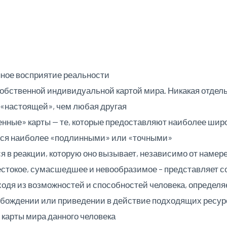
нное восприятие реальности
обственной индивидуальной картой мира. Никакая отдельн
 «настоящей», чем любая другая
нные» карты — те, которые предоставляют наиболее шир
яются наиболее «подлинными» или «точными»
 в реакции, которую оно вызывает, независимо от намер
естокое, сумасшедшее и невообразимое – представляет с
одя из возможностей и способностей человека, определ
бождении или приведении в действие подходящих ресурс
 карты мира данного человека