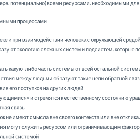
мере, потенциально) всеми ресурсами, необходимыми дл
емными процессами
еке и при взаимодействии человека с окружающей средо
бразуют экологию сложных систем и подсистем, которые 
ть какую-либо часть системы от всей остальной системы
йствия между людьми образуют такие цепи обратной связи
ия его поступков на других людей
ующимися» и стремятся к естественному состоянию урав
тная связь
ок не имеют смысла вне своего контекста или вне отклика,
ия могут служить ресурсом или ограничивающим фактором
альной системой