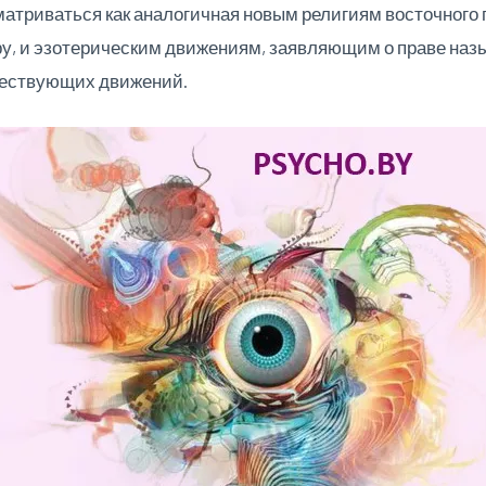
сматриваться как аналогичная новым религиям восточног
уру, и эзотерическим движениям, заявляющим о праве на
шествующих движений.