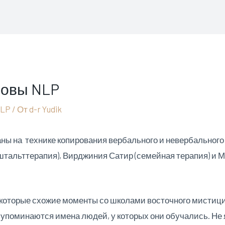
новы NLP
NLP
/ От
d-r Yudik
ны на технике копирования вербального и невербального
штальттерапия), Вирджиния Сатир (семейная терапия) и 
екоторые схожие моменты со школами восточного мистици
 упоминаются имена людей, у которых они обучались. Не