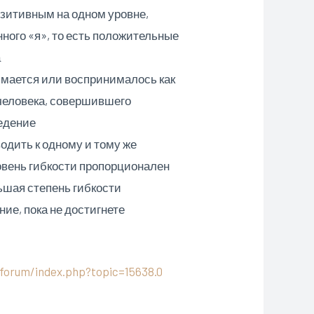
позитивным на одном уровне,
нного «я», то есть положительные
а
имается или воспринималось как
 человека, совершившего
ведение
одить к одному и тому же
овень гибкости пропорционален
ьшая степень гибкости
ие, пока не достигнете
/forum/index.php?topic=15638.0