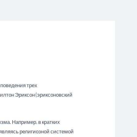
 поведения трех
Милтон Эриксон (эриксоновский
зма. Например, в кратких
 являясь религиозной системой