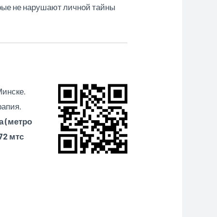
орые не нарушают личной тайны
Минске.
рапия.
а (метро
72 мтс