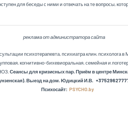
оступен для беседы с ними и отвечать на те вопросы, кот
реклама от администратора сайта
сультации психотерапевта, психиатра клин. психолога в 
упповая, когнитивно-бихевиоральная, семейная и логоте
НОЗ.
Сеансы для кризисных пар. Приём в центре Минск
нзенская). Выезд на дом. Юдицкий И.В. +3752962777
Психосайт:
PSYCHO.by