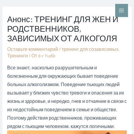
Перейти
к
Main
Анонс: ТРЕНИНГ ДЛЯ ЖЕН И
содержимому
РОДСТВЕННИКОВ,
Men
ЗАВИСИМЫХ ОТ АЛКОГОЛЯ
Оставьте комментарий
/
тренинг для созависимых
,
Тренинги
/ От
d-r Yudik
Все знают, насколько разрушительным и
болезненным для окружающих бывает поведение
больных алкоголизмом. Поведение пьющих людей
вызывает у близких чувство тревоги и опасения за их
жизнь и здоровье, и нередко, гнев и отчаяние в связи с
их недостойным поведением в семье и обществе.
Поэтому действия родственников, проживающих
рядом с пьющим человеком, кажутся логичными.