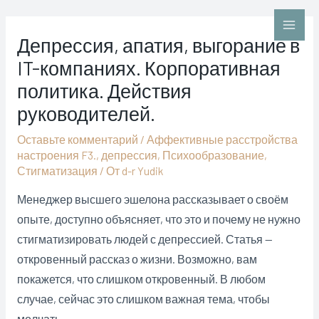
Перейти
к
Main
Депрессия, апатия, выгорание в
содержимому
IT-компаниях. Корпоративная
Men
политика. Действия
руководителей.
Оставьте комментарий
/
Аффективные расстройства
настроения F3.
,
депрессия
,
Психообразование
,
Стигматиза­ция
/ От
d-r Yudik
Менеджер высшего эшелона рассказывает о своём
опыте, доступно объясняет, что это и почему не нужно
стигматизировать людей с депрессией. Статья —
откровенный рассказ о жизни. Возможно, вам
покажется, что слишком откровенный. В любом
случае, сейчас это слишком важная тема, чтобы
молчать