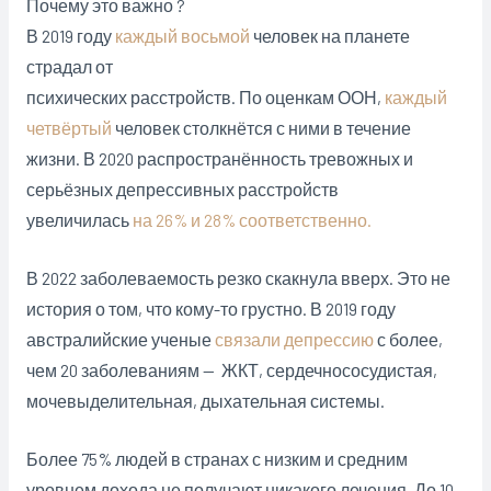
Почему это важно ?
В 2019 году
каждый восьмой
человек на планете
страдал от
психических расстройств. По оценкам ООН,
каждый
четвёртый
человек столкнётся с ними в течение
жизни. В 2020 распространённость тревожных и
серьёзных депрессивных расстройств
увеличилась
на 26% и 28% соответственно
.
В 2022 заболеваемость резко скакнула вверх. Это не
история о том, что кому-то грустно. В 2019 году
австралийские ученые
связали депрессию
с более,
чем 20 заболеваниям — ЖКТ, сердечнососудистая,
мочевыделительная, дыхательная системы.
Более 75% людей в странах с низким и средним
уровнем дохода не получают никакого лечения. До 10-