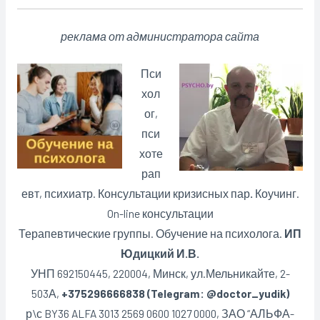
реклама от администратора сайта
Пси
хол
ог,
пси
хоте
рап
евт, психиатр. Консультации кризисных пар
.
Коучинг.
On-line консультации
Терапевтические группы. Обучение на психолога.
ИП
Юдицкий И.В.
УНП 692150445, 220004, Минск,
ул.Мельникайте, 2-
503А,
+375296666838 (Telegram: @doctor_yudik)
р\с BY36 ALFA 3013 2569 0600 1027 0000, ЗАО “АЛЬФА-