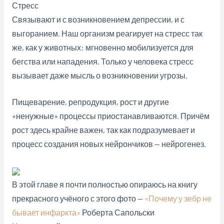
Стресс
Связывают и с возникновением депрессии, и с
выгоранием. Наш организм реагирует на стресс так
же, как у животных: мгновенно мобилизу­ет­ся для
бегства или нападения. Только у человека стресс
вызывает даже мысль о возникновении угрозы.
Пищеварение, репродукция, рост и другие
«ненужные» процессы при­оста­нав­ли­ва­ют­ся. Причём
рост здесь крайне важен, так как подразумевает и
процесс создания новых нейрончиков — нейрогенез.
В этой главе я почти полностью опираюсь на книгу
прекрасного учёного с этого фото —
«Почему у зебр не
бывает инфаркта»
Роберта Сапольски