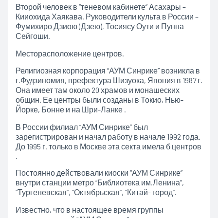
Второй человек в “теневом кабинете” Асахары –
Кииохида Хаякава. Руководители культа в России –
Фумихиро Дзиою (Дзею), Тосиясу Оути и Пунна
Сейгоши.
Месторасположение центров.
Религиозная корпорация “АУМ Синрике” возникла в
г.Фудзиномия, префектура Шизуока, Япония в 1987 г.
Она имеет там около 20 храмов и монашеских
общин. Ее центры были созданы в Токио, Нью-
Йорке, Бонне и на Шри-Ланке .
В России филиал “АУМ Синрике” был
зарегистрирован и начал работу в начале 1992 года.
До 1995 г. только в Москве эта секта имела б центров
.
Постоянно действовали киоски “АУМ Синрике”
внутри станции метро “Библиотека им.Ленина”,
“Тургеневская”, “Октябрьская”, “Китай- город”.
Известно, что в настоящее время группы