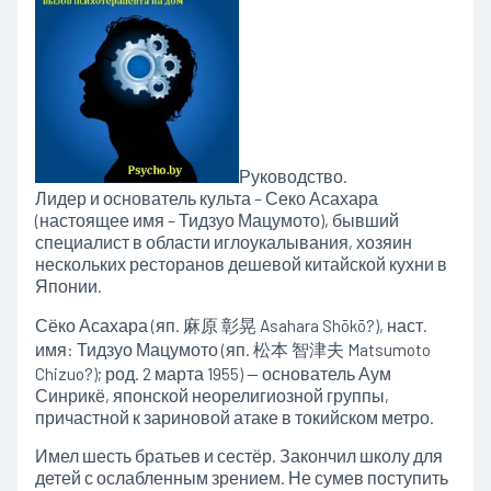
Руководство.
Лидер и основатель культа – Секо Асахара
(настоящее имя – Тидзуо Мацумото), бывший
специалист в области иглоукалывания, хозяин
нескольких ресторанов дешевой китайской кухни в
Японии.
Сёко Асахара (яп. 麻原 彰晃 Asahara Shōkō?), наст.
имя: Тидзуо Мацумото (яп. 松本 智津夫 Matsumoto
Chizuo?); род. 2 марта 1955) — основатель Аум
Синрикё, японской неорелигиозной группы,
причастной к зариновой атаке в токийском метро.
Имел шесть братьев и сестёр. Закончил школу для
детей с ослабленным зрением. Не сумев поступить