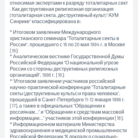
относимая экспертами к разряду тоталитарных сект
. Как деструктивная религиозная организация
(тоталитарная секта, деструктивный культ) “АУМ
Синрике” классифицирована в:
* Итоговом заявлении Международного
христианского семинара “Тоталитарные секты в
России”, прошедшего с 16 по 20 мая 1994 г. в Москве
[19];
* Аналитическом вестнике Государственной Думы
Российской Федерации “О национальной угрозе
России со стороны деструктивных религиозных
организаций”, 1996 г. [16];
* “Итоговом заявлении участников российской
научно-практической конференции “Тоталитарные
секты (деструктивные культы) и права человека”,
прошедшей в Санкт-Петербурге 11-12 января 1996 г.
[17], а также в официальных “Обращении к
россиянам…” и “Обращении к средствам массовой
информации…” участников этой конференции [18];
* Информационном материале Министерства
здравоохранения и медицинской промышленности
Российской Федерации “К докладу о социально-