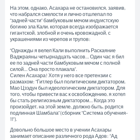
На этом, однако, Асахара не остановился, заявив,
что набрался смелости и лично отшлепал по
“задней части” бамбуковым мечом индуистскую
богиню зла Кали, которая всегда изображается
гигантской, злобной и очень кровожадной, с
украшениями из черепов и трупов:
“Однажды я велел Кали выполнить Раскаяние
Ваджраяны четырнадцать часов… Один час я бил
ее по задней части бамбуковым мечом с полной
силой… Она просто плакала”.
Силен Асахара! Хотя у него все претензии с
размахом: “Гитлер был политическим диктатором,
Мао Цзэдун был идеологическим диктатором. Для
того, чтобы привести вас к освобождению, я хотел
бы стать религиозным диктатором… Когда это
произойдет, на этой земле, должно быть, родится
подлинная Шамбала” (сборник “Система обучения-
11”).
Довольно большое место в учении Асахары
занимает описание различного рода Адов: “Ад