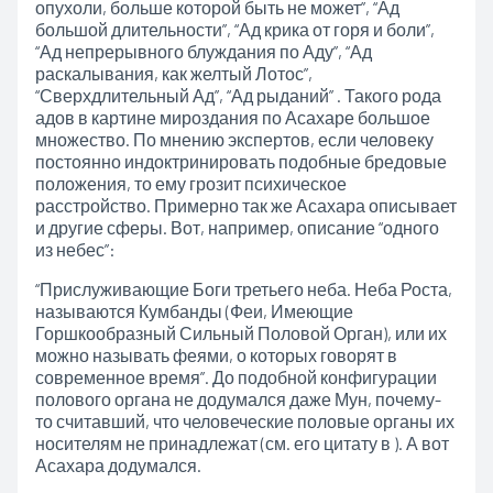
опухоли, больше которой быть не может”, “Ад
большой длительности”, “Ад крика от горя и боли”,
“Ад непрерывного блуждания по Аду”, “Ад
раскалывания, как желтый Лотос”,
“Сверхдлительный Ад”, “Ад рыданий” . Такого рода
адов в картине мироздания по Асахаре большое
множество. По мнению экспертов, если человеку
постоянно индоктринировать подобные бредовые
положения, то ему грозит психическое
расстройство. Примерно так же Асахара описывает
и другие сферы. Вот, например, описание “одного
из небес”:
“Прислуживающие Боги третьего неба. Неба Роста,
называются Кумбанды (Феи, Имеющие
Горшкообразный Сильный Половой Орган), или их
можно называть феями, о которых говорят в
современное время”. До подобной конфигурации
полового органа не додумался даже Мун, почему-
то считавший, что человеческие половые органы их
носителям не принадлежат (см. его цитату в ). А вот
Асахара додумался.