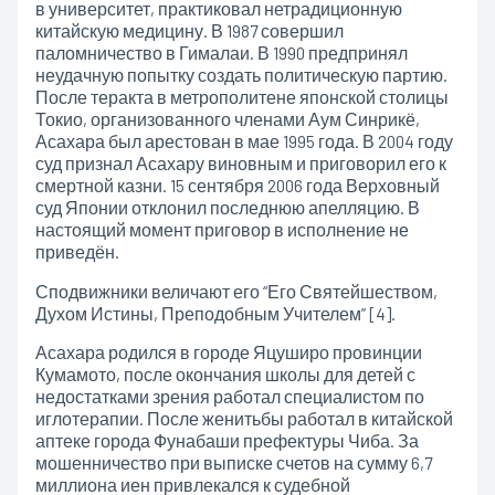
в университет, практиковал нетрадиционную
китайскую медицину. В 1987 совершил
паломничество в Гималаи. В 1990 предпринял
неудачную попытку создать политическую партию.
После теракта в метрополитене японской столицы
Токио, организованного членами Аум Синрикё,
Асахара был арестован в мае 1995 года. В 2004 году
суд признал Асахару виновным и приговорил его к
смертной
казни. 15 сентября 2006 года Верховный
суд Японии отклонил последнюю апелляцию. В
настоящий момент приговор в исполнение не
приведён.
Сподвижники величают его “Его Святейшеством,
Духом Истины, Преподобным Учителем” [4].
Асахара родился в городе Яцуширо провинции
Кумамото, после окончания школы для детей с
недостатками зрения работал специалистом по
иглотерапии. После женитьбы работал в китайской
аптеке города Фунабаши префектуры Чиба. За
мошенничество при выписке счетов на сумму 6,7
миллиона иен привлекался к судебной