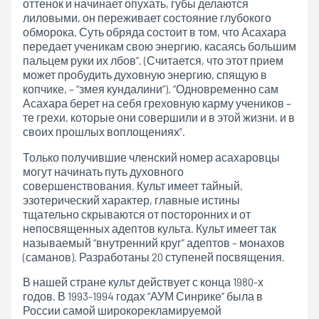
оттенок и начинает опухать, губы делаются
лиловыми, он переживает состояние глубокого
обморока. Суть обряда состоит в том, что Асахара
передает ученикам свою энергию, касаясь большим
пальцем руки их лбов”. (Считается, что этот прием
может пробудить духовную энергию, спящую в
копчике, – “змея кундалини”). “Одновременно сам
Асахара берет на себя греховную карму учеников –
те грехи, которые они совершили и в этой жизни, и в
своих прошлых воплощениях”.
Только получившие членский номер асахаровцы
могут начинать путь духовного
совершенствования. Культ имеет тайный,
эзотерический характер, главные истины
тщательно скрываются от посторонних и от
непосвященных адептов культа. Культ имеет так
называемый “внутренний круг” адептов – монахов
(саманов). Разработаны 20 ступеней посвящения.
В нашей стране культ действует с конца 1980-х
годов. В 1993-1994 годах “АУМ Синрике” была в
России самой широкорекламируемой