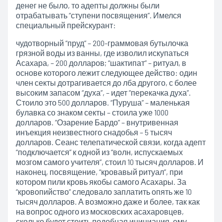
денег не было, то адепты должны были
отрабатывать “ступени посвящения”. Имелся
специальный прейскурант:
чудотворный “пруд” – 200-граммовая бутылочка
грязной воды из ванны, где изволил искупаться
Асахара, – 200 долларов; “шактипат” – ритуал, в
основе которого лежит следующее действо: один
член секты дотрагивается до лба другого, с более
высоким запасом “духа”, – идет “перекачка духа”.
Стоило это 500 долларов. “Пуруша” – маленькая
булавка со знаком секты – стоила уже 1000
долларов. “Озарение Бардо” – внутривенная
инъекция неизвестного снадобья – 5 тысяч
долларов. Сеанс телепатической связи, когда адепт
“подключается” к одной из “волн, испускаемых
мозгом самого учителя”, стоил 10 тысяч долларов. И
наконец, посвящение, “кровавый ритуал”, при
котором пили кровь якобы самого Асахары. За
“кровопийство” следовало заплатить опять же 10
тысяч долларов. А возможно даже и более, так как
на вопрос одного из московских асахаровцев,
сколько будет стоить подобная инициация, ему