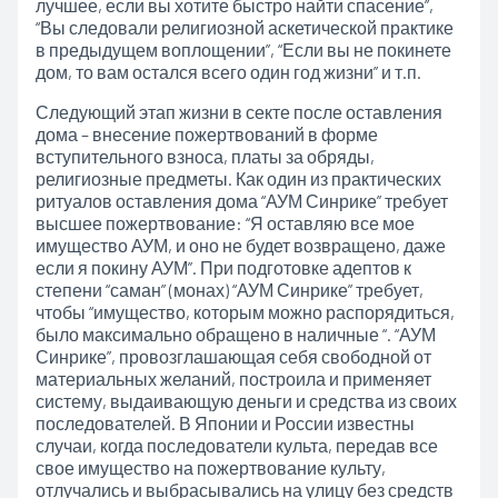
лучшее, если вы хотите быстро найти спасение”,
“Вы следовали религиозной аскетической практике
в предыдущем воплощении”, “Если вы не покинете
дом, то вам остался всего один год жизни” и т.п.
Следующий этап жизни в секте после оставления
дома – внесение пожертвований в форме
вступительного взноса, платы за обряды,
религиозные предметы. Как один из практических
ритуалов оставления дома “АУМ Синрике” требует
высшее пожертвование: “Я оставляю все мое
имущество АУМ, и оно не будет возвращено, даже
если я покину АУМ”. При подготовке адептов к
степени “саман” (монах) “АУМ Синрике” требует,
чтобы “имущество, которым можно распорядиться,
было максимально обращено в наличные “. “АУМ
Синрике”, провозглашающая себя свободной от
материальных желаний, построила и применяет
систему, выдаивающую деньги и средства из своих
последователей. В Японии и России известны
случаи, когда последователи культа, передав все
свое имущество на пожертвование культу,
отлучались и выбрасывались на улицу без средств