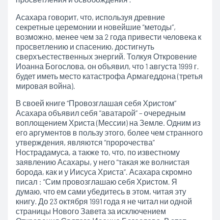
Асахара говорит, что, используя древние
секретные церемонии и новейшие “методы”,
возможно, менее чем за 2 года привести человека к
просветлению и спасению, достигнуть
сверхъестественных энергий. Толкуя Откровение
Иоанна Богослова, он объявил, что 1 августа 1999 г.
будет иметь место катастрофа Армагеддона (третья
мировая война).
В своей книге “Провозглашая себя Христом”
Асахара объявил себя “аватарой” – очередным
воплощением Христа (Мессии) на Земле. Одним из
его аргументов в пользу этого, более чем странного
утверждения, являются “пророчества”
Нострадамуса, а также то, что, по известному
заявлению Асахары, у него “такая же волнистая
борода, как и у Иисуса Христа”. Асахара скромно
писал : “Сим провозглашаю себя Христом. Я
думаю, что ем сами убедитесь в этом, читая эту
книгу. До 23 октября 1991 года я не читал ни одной
страницы Нового Завета за исключением