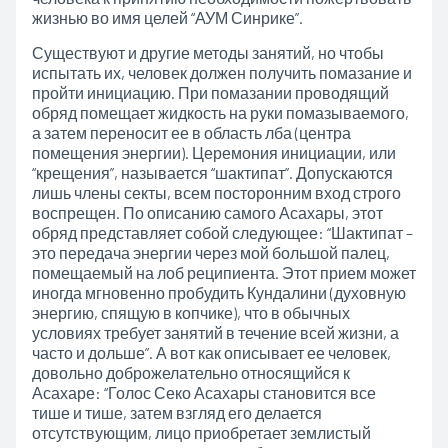
жизнью во имя целей “АУМ Синрике”.
Существуют и другие методы занятий, но чтобы
испытать их, человек должен получить помазание и
пройти инициацию. При помазании проводящий
обряд помещает жидкость на руки помазываемого,
а затем переносит ее в область лба (центра
помещения энергии). Церемония инициации, или
“крещения”, называется “шактипат”. Допускаются
лишь члены секты, всем посторонним вход строго
воспрещен. По описанию самого Асахары, этот
обряд представляет собой следующее: “Шактипат –
это передача энергии через мой большой палец,
помещаемый на лоб реципиента. Этот прием может
иногда мгновенно пробудить Кундалини (духовную
энергию, спящую в копчике), что в обычных
условиях требует занятий в течение всей жизни, а
часто и дольше”. А вот как описывает ее человек,
довольно доброжелательно относящийся к
Асахаре: “Голос Секо Асахары становится все
тише и тише, затем взгляд его делается
отсутствующим, лицо приобретает землистый