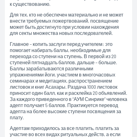
к существованию.
Для тех, кто не обеспечен материально и не может
внести требуемых пожертвований, посвящение
может быть достигнуто при условии нахождения
для секты множества новых последователей.
Главное – копить заслуги перед учителем: это
помогает набирать баллы, необходимые для
перехода со ступени на ступень. В первой из 20
ступеней пятнадцать баллов, дальше – больше.
Баллы зарабатываются различными
упражнениями йоги, участием в многочасовых
семинарах и медитациях, распространением
листовок и книг Асахары. Раздача 1000 листовок
приносит один балл, как и расклейка 20 объявлений.
За каждого приведенного в “АУМ Синрике” человека
адепт получает 5 баллов. Практикуется перевод
адепта на более высокие ступени посвящения за
плату.
Адептам приходилось за все платить, платить за
участие во всех видах ритуальных действ, а если