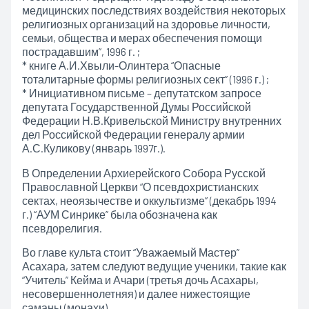
медицинских последствиях воздействия некоторых
религиозных организаций на здоровье личности,
семьи, общества и мерах обеспечения помощи
пострадавшим”, 1996 г. ;
* книге А.И.Хвыли-Олинтера “Опасные
тоталитарные формы религиозных сект” (1996 г.) ;
* Инициативном письме – депутатском запросе
депутата Государственной Думы Российской
Федерации Н.В.Кривельской Министру внутренних
дел Российской Федерации генералу армии
А.С.Куликову (январь 1997г.).
В Определении Архиерейского Собора Русской
Православной Церкви “О псевдохристианских
сектах, неоязычестве и оккультизме” (декабрь 1994
г.) “АУМ Синрике” была обозначена как
псевдорелигия.
Во главе культа стоит “Уважаемый Мастер”
Асахара, затем следуют ведущие ученики, такие как
“Учитель” Кейма и Ачари (третья дочь Асахары,
несовершеннолетняя) и далее нижестоящие
саманы (монахи).