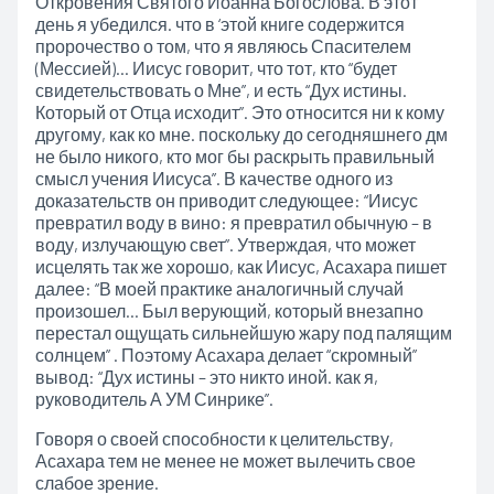
Откровения Святого Иоанна Богослова. В этот
день я убедился. что в ‘этой книге содержится
пророчество о том, что я являюсь Спасителем
(Мессией)… Иисус говорит, что тот, кто “будет
свидетельствовать о Мне”, и есть “Дух истины.
Который от Отца исходит”. Это относится ни к кому
другому, как ко мне. поскольку до сегодняшнего дм
не было никого, кто мог бы раскрыть правильный
смысл учения Иисуса”. В качестве одного из
доказательств он приводит следующее: “Иисус
превратил воду в вино: я превратил обычную – в
воду, излучающую свет”. Утверждая, что может
исцелять так же хорошо, как Иисус, Асахара пишет
далее: “В моей практике аналогичный случай
произошел… Был верующий, который внезапно
перестал ощущать сильнейшую жару под палящим
солнцем” . Поэтому Асахара делает “скромный”
вывод: “Дух истины – это никто иной. как я,
руководитель А УМ Синрике”.
Говоря о своей способности к целительству,
Асахара тем не менее не может вылечить свое
слабое зрение.