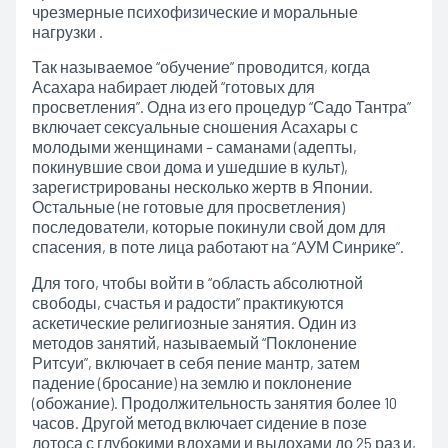
чрезмерные психофизические и моральные
нагрузки .
Так называемое “обучение” проводится, когда
Асахара набирает людей “готовых для
просветления”. Одна из его процедур “Садо Тантра”
включает сексуальные сношения Асахары с
молодыми женщинами – саманами (адепты,
покинувшие свои дома и ушедшие в культ),
зарегистрированы несколько жертв в Японии.
Остальные (не готовые для просветления)
последователи, которые покинули свой дом для
спасения, в поте лица работают на “АУМ Синрике”.
Для того, чтобы войти в “область абсолютной
свободы, счастья и радости” практикуются
аскетические религиозные занятия. Один из
методов занятий, называемый “Поклонение
Ритсуи”, включает в себя пение мантр, затем
падение (бросание) на землю и поклонение
(обожание). Продолжительность занятия более 10
часов. Другой метод включает сидение в позе
лотоса с глубокими вдохами и выдохами до 25 раз и,