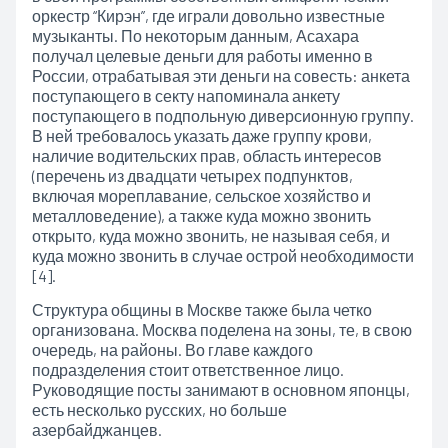
оркестр “Кирэн”, где играли довольно известные
музыканты. По некоторым данным, Асахара
получал целевые деньги для работы именно в
России, отрабатывая эти деньги на совесть: анкета
поступающего в секту напоминала анкету
поступающего в подпольную диверсионную группу.
В ней требовалось указать даже группу крови,
наличие водительских прав, область интересов
(перечень из двадцати четырех подпунктов,
включая мореплавание, сельское хозяйство и
металловедение), а также куда можно звонить
открыто, куда можно звонить, не называя себя, и
куда можно звонить в случае острой необходимости
[4].
Структура общины в Москве также была четко
организована. Москва поделена на зоны, те, в свою
очередь, на районы. Во главе каждого
подразделения стоит ответственное лицо.
Руководящие посты занимают в основном японцы,
есть несколько русских, но больше
азербайджанцев.