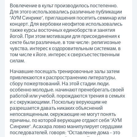
Вовлечение в культ производилось постепенно.
Для этого использовались различные публикации
“АУМ Синрике”, приглашения посетить семинар или
концерт. Для вербовки неофитов использовались
также курсы восточных единоборств и занятия
йогой. При этом мотивации для присоединения к
секте были различные, в том числе: религиозные
чувства, интерес к оздоровительным системам, в
том числе к йоге, интерес к сверхъестественным
силам.
Начавшие посещать тренировочные залы затем
привлекаются к распространению литературы,
сбору пожертвований. На этой стадии люди,
особенно молодые, начинают пренебрегать своей
работой или учебой, порождаются трения в семьях
и с окружающими. Поскольку верующим не
разрешается давать никаких объяснений
непосвященным, окружающие не могут понять
причины, по которой верующие отдают себя “АУМ
Синрике”. Асахара ловко манипулирует сердцами
последователей, говоря: “Оставление дома – это