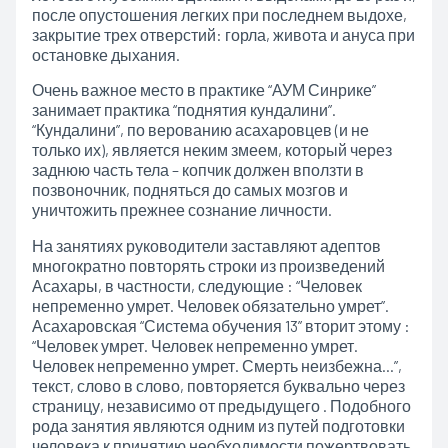
после опустошения легких при последнем выдохе,
закрытие трех отверстий: горла, живота и ануса при
остановке дыхания.
Очень важное место в практике “АУМ Синрике”
занимает практика “поднятия кундалини”.
“Кундалини”, по верованию асахаровцев (и не
только их), является неким змеем, который через
заднюю часть тела – копчик должен вползти в
позвоночник, подняться до самых мозгов и
уничтожить прежнее сознание личности.
На занятиях руководители заставляют адептов
многократно повторять строки из произведений
Асахары, в частности, следующие : “Человек
непременно умрет. Человек обязательно умрет”.
Асахаровская “Система обучения 13” вторит этому :
“Человек умрет. Человек непременно умрет.
Человек непременно умрет. Смерть неизбежна…”,
текст, слово в слово, повторяется буквально через
страницу, независимо от предыдущего . Подобного
рода занятия являются одним из путей подготовки
человека к принятию необходимости пожертвовать