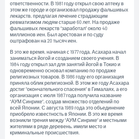
ответственности. В 1981 году открыл свою аптеку в
этом же городе и организовал продажу фальшивых
лекарств, предлагая лечение страдающим
ревматизмом людям старше 60 лет. На продаже
фальшивых лекарств “заработал” около 40
миллионов иен. Был арестован и по суду
оштрафован на 20 тысяч иен.
В это же время, начиная с 1977 года, Асахара начал
заниматься йогой и созданием своего учения. В
1984 году открыл зал для занятий йогой в Токио и
одновременно основал компанию по продаже
религиозных товаров. В 1986 году его организация
приняла облик религиозной. В этом же году Асахара
достиг “окончательного спасения” в Гималаях, а его
организация с июля 1987 года получила название
“АУМ Синрике”, создав множество отделений по
всей Японии. С августа 1989 года это объединение
приобрело известность в Японии. В это же время
возникли трения между “АУМ Синрике” и местными
жителями в ряде деревень, имели место и
криминальные происшествия.