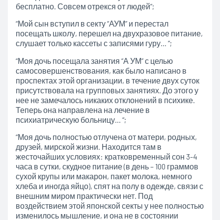
бесплатно. Совсем отрекся от людей”;
“Мой сын вступил в секту “АУМ” и перестал
посещать школу, перешел на двухразовое питание,
слушает только кассеты с записями гуру… “;
“Моя дочь посещала занятия “А УМ” с целью
самосовершенствования, как было написано в
проспектах этой организации, в течение двух суток
присутствовала на групповых занятиях. До этого у
нее не замечалось никаких отклонений в психике.
Теперь она направлена на лечение в
психиатрическую больницу… “;
“Моя дочь полностью отлучена от матери, родных,
друзей, мирской жизни. Находится там в
жесточайших условиях: кратковременный сон 3-4
часа в сутки, скудное питание (в день – 100 граммов
сухой крупы или макарон, пакет молока, немного
хлеба и иногда яйцо), спят на полу в одежде, связи с
внешним миром практически нет. Под
воздействием этой японской секты у нее полностью
изменилось мышление, и она не в состоянии