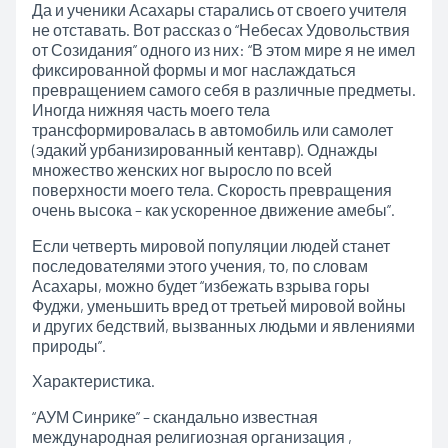
Да и ученики Асахары старались от своего учителя
не отставать. Вот рассказ о “Небесах Удовольствия
от Созидания” одного из них: “В этом мире я не имел
фиксированной формы и мог наслаждаться
превращением самого себя в различные предметы.
Иногда нижняя часть моего тела
трансформировалась в автомобиль или самолет
(эдакий урбанизированный кентавр). Однажды
множество женских ног выросло по всей
поверхности моего тела. Скорость превращения
очень высока – как ускоренное движение амебы”.
Если четверть мировой популяции людей станет
последователями этого учения, то, по словам
Асахары, можно будет “избежать взрыва горы
Фуджи, уменьшить вред от третьей мировой войны
и других бедствий, вызванных людьми и явлениями
природы”.
Характеристика.
“АУМ Синрике” – скандально известная
международная религиозная организация ,