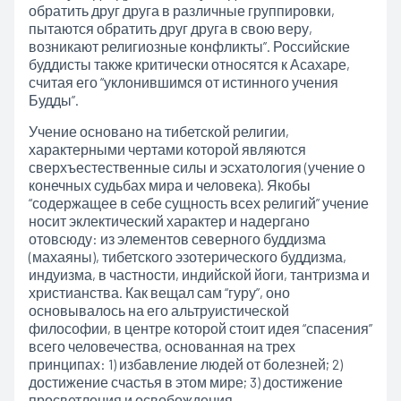
обратить друг друга в различные группировки,
пытаются обратить друг друга в свою веру,
возникают религиозные конфликты”. Российские
буддисты также критически относятся к Асахаре,
считая его “уклонившимся от истинного учения
Будды”.
Учение основано на тибетской религии,
характерными чертами которой являются
сверхъестественные силы и эсхатология (учение о
конечных судьбах мира и человека). Якобы
“содержащее в себе сущность всех религий” учение
носит эклектический характер и надергано
отовсюду: из элементов северного буддизма
(махаяны), тибетского эзотерического буддизма,
индуизма, в частности, индийской йоги, тантризма и
христианства. Как вещал сам “гуру”, оно
основывалось на его альтруистической
философии, в центре которой стоит идея “спасения”
всего человечества, основанная на трех
принципах: 1) избавление людей от болезней; 2)
достижение счастья в этом мире; 3) достижение
просветления и освобождения .