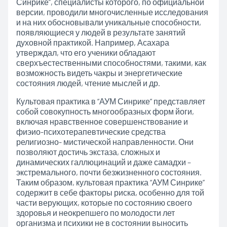
Синрике”, специалисты которого, по официальной
версии, проводили многочисленные исследования
и на них обосновывали уникальные способности,
появляющиеся у людей в результате занятий
духовной практикой. Например, Асахара
утверждал, что его ученики обладают
сверхъестественными способностями, такими, как
возможность видеть чакры и энергетические
состояния людей, чтение мыслей и др.
Культовая практика в “АУМ Синрике” представляет
собой совокупность многообразных форм йоги,
включая нравственное совершенствование и
фиэио-психотерапевтические средства
религиозно- мистической направленности. Они
позволяют достичь экстаза, сложных и
динамических галлюцинаций и даже самадхи –
экстремального, почти безжизненного состояния.
Таким образом, культовая практика “АУМ Синрике”
содержит в себе факторы риска, особенно для той
части верующих, которые по состоянию своего
здоровья и неокрепшего по молодости лет
организма и психики не в состоянии выносить