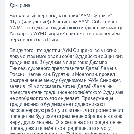
Доктрина.
Буквальный перевод названия “АУМ Синрике” –
“Путь (или учение) об истинном АУМ”. Собственно
“АУМ” – это одна из буддийских и индуистских мантр .
Асахара в “АУМ Синрике” считается воплощением
верховного бога Шивы.
Ввиду того, что адепты “АУМ Синрике” во многих
документах именовали себя “буддийской общиной”,
традиционный буддизм в лице геше Джампа
Тинлея, духовного представителя Далай Ламы в
России, Калмыкии, Бурятии и Монголии, провел
разграничение между буддизмом и “АУМ Синрике”,
заявив: “Я могу сказать, что ни Далай-Лама, ни
представители традиционного тибетского буддизма
не одобряют того, что он делает. Приверженцы
традиционного буддизма не поддерживают
миссионерскую работу и считают, что противоречит
принципам буддизма стремление обращать в свою
веру других людей… Эта секта на сто процентов не
принадлежит к тибетской традиции, это я могу
сказать с уверенностью… Тибетские буддисты не