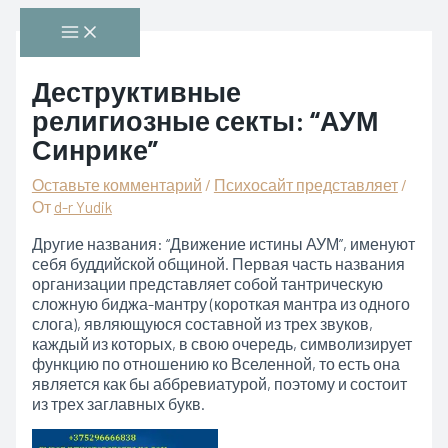
Перейти
Main
к
Menu
содержимому
Деструктивные
религиозные секты: “АУМ
Синрике”
Оставьте комментарий
/
Психосайт представляет
/
От
d-r Yudik
Другие названия: “Движение истины АУМ”, именуют
себя буддийской общиной. Первая часть названия
организации представляет собой тантрическую
сложную биджа-мантру (короткая мантра из одного
слога), являющуюся составной из трех звуков,
каждый из которых, в свою очередь, символизирует
функцию по отношению ко Вселенной, то есть она
является как бы аббревиатурой, поэтому и состоит
из трех заглавных букв.