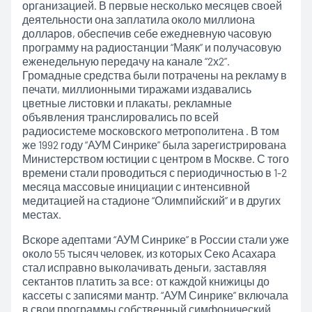
организацией. В первые несколько месяцев своей
деятельности она заплатила около миллиона
долларов, обеспечив себе ежедневную часовую
программу на радиостанции “Маяк” и получасовую
еженедельную передачу на канале “2х2”.
Громадные средства были потрачены на рекламу в
печати, миллионными тиражами издавались
цветные листовки и плакаты, рекламные
объявления транслировались по всей
радиосистеме московского метрополитена . В том
же 1992 году “АУМ Синрике” была зарегистрирована
Министерством юстиции с центром в Москве. С того
времени стали проводиться с периодичностью в 1-2
месяца массовые инициации с интенсивной
медитацией на стадионе “Олимпийский” и в других
местах.
Вскоре адептами “АУМ Синрике” в России стали уже
около 55 тысяч человек, из которых Секо Асахара
стал исправно выколачивать деньги, заставляя
сектантов платить за все: от каждой книжицы до
кассеты с записями мантр. “АУМ Синрике” включала
в свои программы собственный симфонический