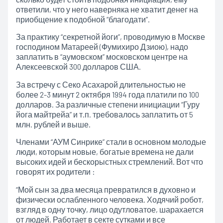
ответили, что у него наверняка не хватит денег на
приобщение к подобной “благодати”.
За практику “секретной йоги”, проводимую в Москве
господином Матареей (Фумихиро Дзиою), надо
заплатить в “аумовском” московском центре на
Алексеевской 300 долларов США.
За встречу с Секо Асахарой длительностью не
более 2-3 минут 2 октября 1994 года платили по 100
долларов. За различные степени инициации “Гуру
йога майтрейа” и т.п. требовалось заплатить от 5
млн. рублей и выше.
Членами “АУМ Синрике” стали в основном молодые
люди, которым новые, богатые времена не дали
высоких идей и бескорыстных стремлений. Вот что
говорят их родители :
“Мой сын за два месяца превратился в духовно и
физически ослабленного человека. Ходячий робот,
взгляд в одну точку, лицо одутловатое, шарахается
от людей. Работает в секте сутками и все