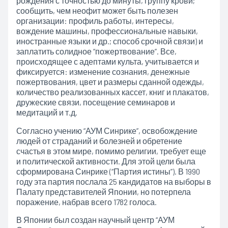
рождения с точностью до минуты, группу крови;
сообщить, чем неофит может быть полезен
организации: профиль работы, интересы,
вождение машины, профессиональные навыки,
иностранные языки и др.; способ срочной связи) и
заплатить солидное “пожертвование”. Все,
происходящее с адептами культа, учитывается и
фиксируется: изменение сознания, денежные
пожертвования, цвет и размеры сданной одежды,
количество реализованных кассет, книг и плакатов,
дружеские связи, посещение семинаров и
медитаций и т.д.
Согласно учению “АУМ Синрике”, освобождение
людей от страданий и болезней и обретение
счастья в этом мире, помимо религии, требует еще
и политической активности. Для этой цели была
сформирована Синрике (“Партия истины”). В 1990
году эта партия послала 25 кандидатов на выборы в
Палату представителей Японии, но потерпела
поражение, набрав всего 1782 голоса.
В Японии был создан научный центр “АУМ