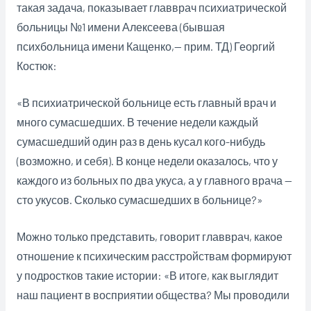
такая задача, показывает главврач психиатрической
больницы №1 имени Алексеева (бывшая
психбольница имени Кащенко,— прим. ТД) Георгий
Костюк:
«В психиатрической больнице есть главный врач и
много сумасшедших. В течение недели каждый
сумасшедший один раз в день кусал кого-нибудь
(возможно, и себя). В конце недели оказалось, что у
каждого из больных по два укуса, а у главного врача —
сто укусов. Сколько сумасшедших в больнице?»
Можно только представить, говорит главврач, какое
отношение к психическим расстройствам формируют
у подростков такие истории: «В итоге, как выглядит
наш пациент в восприятии общества? Мы проводили