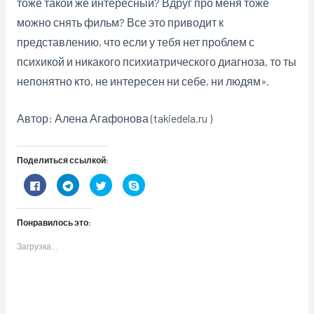
тоже такой же интересный? Вдруг про меня тоже
можно снять фильм? Все это приводит к
представлению, что если у тебя нет проблем с
психикой и никакого психиатрического диагноза, то ты
непонятно кто, не интересен ни себе, ни людям».
Автор: Алена Агафонова (takiedela.ru )
Поделиться ссылкой:
Н
Н
Н
Н
а
а
а
а
ж
ж
ж
ж
м
м
м
м
и
и
и
и
Понравилось это:
т
т
т
т
е
е
е
е
з
,
,
,
Загрузка...
д
ч
ч
ч
е
т
т
т
с
о
о
о
ь
б
б
б
,
ы
ы
ы
ч
п
п
п
т
о
о
о
о
д
д
д