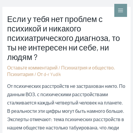
Перейти
к
Main
Если у тебя нет проблем с
содержимому
психикой и никакого
Men
психиатрического диагноза, то
ты не интересен ни себе, ни
людям ?
Оставьте комментарий
/
Психиатрия и общество
,
Психитария
/ От
d-r Yudik
От психических расстройств не застрахован никто. По
данным ВОЗ, с психическими расстройствами
сталкивается каждый четвертый человек на планете.
В реальности эти цифры могут быть намного больше.
Эксперты отмечают: тема психических расстройств в
нашем обществе настолько табуирована, что люди