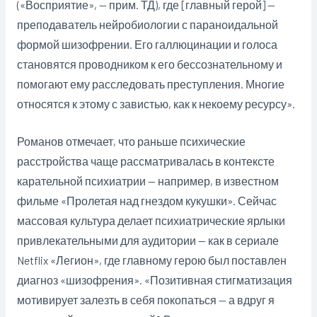
(«Восприятие», — прим. ТД), где [главный герой] —
преподаватель нейробиологии с параноидальной
формой шизофрении. Его галлюцинации и голоса
становятся проводником к его бессознательному и
помогают ему расследовать преступления. Многие
относятся к этому с завистью, как к некоему ресурсу».
Романов отмечает, что раньше психические
расстройства чаще рассматривалась в контексте
карательной психиатрии — например, в известном
фильме «Пролетая над гнездом кукушки». Сейчас
массовая культура делает психиатрические ярлыки
привлекательными для аудитории — как в сериале
Netflix «Легион», где главному герою был поставлен
диагноз «шизофрения». «Позитивная стигматизация
мотивирует залезть в себя покопаться — а вдруг я