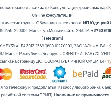
 психотерапевт, психиатр. Консультации кризисных пар
.
К
On-line консультации
втические группы. Обучение на психолога.
ИП Юдицкий И
50445, 220004, Минск,
ул.Мельникайте, 2-503А,
+3752911
(Telegram)
р\с BY36 ALFA 3013 2569 0600 1027 0000, ЗАО “АЛЬФА-БАНК
20013 Минск, Республика Беларусь. СВИФТ – ALFABY2X, УНП 
сылка на страницу ДОГОВОРА ПУБЛИЧНОЙ ОФЕРТЫ –
ту
по телефону и предоплаты (ч\з кассу любого банка, банк
ю расчётной системы ЕРИП).
Наличные не принимаются.