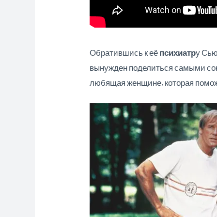
Обратившись к её
психиатр
у Сью
вынужден поделиться самыми сок
любящая женщине, которая помож