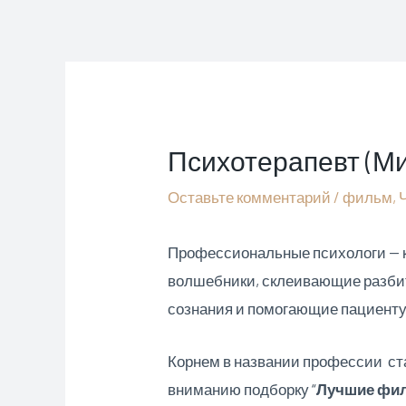
Перейти
к
содержимому
Психотерапевт (Ми
Оставьте комментарий
/
фильм
,
Профессиональные психологи — кт
волшебники, склеивающие разбит
сознания и помогающие пациенту 
Корнем в названии профессии ста
вниманию подборку “
Лучшие фил