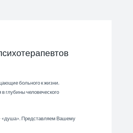
 психотерапевтов
щающие больного к жизни,
 в глубины человеческого
т – «душа». Представляем Вашему