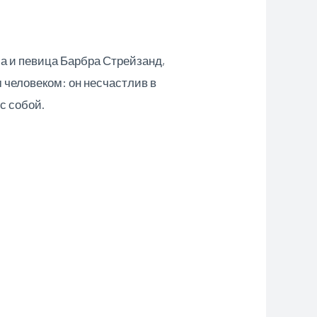
а и певица Барбра Стрейзанд,
м человеком: он несчастлив в
с собой.