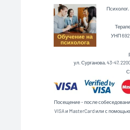
Психолог,
Терапе
УНП 6921
ул. Сурганова, 43-47, 2
С
Посещение – после собеседования 
VISA и MasterCard или с помощь