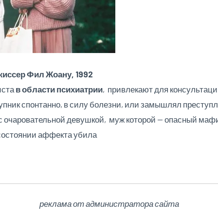
жиссер Фил Жоану, 1992
иста
в области психиатрии
, привлекают для консультац
упник спонтанно, в силу болезни, или замышлял преступл
с очаровательной девушкой, муж которой — опасный мафио
 состоянии аффекта убила
реклама от администратора сайта