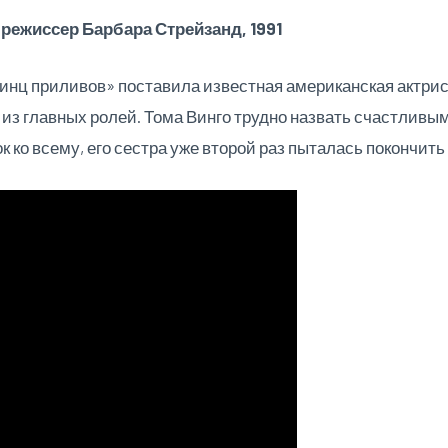
режиссер Барбара Стрейзанд, 1991
нц приливов» поставила известная американская актрис
 из главных ролей. Тома Винго трудно назвать счастливы
 ко всему, его сестра уже второй раз пыталась покончить 