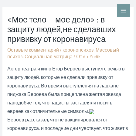
Перейти
к
Main
«Мое тело — мое дело» : в
содержимому
защиту людей,не сделавших
Men
прививку от коронавируса
Оставьте комментарий
/
коронопсихоз
,
Массовый
психоз
,
Социальная матрица
/ От
d-r Yudik
Актер театра и кино Егор Бероев выступил с речью в
защиту людей, которые не сделали прививку от
коронавируса. Во время выступления на лацкане
пиджака Бероева была прицеплена желтая звезда
наподобие тех, что нацисты заставляли носить
евреев как отличительные символы.
Бероев рассказал, что не вакцинировался от
коронавируса, и последние дни чувствует, что живет в