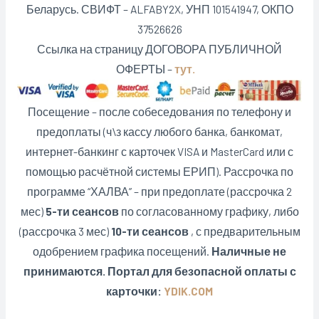
Беларусь. СВИФТ – ALFABY2X, УНП 101541947, ОКПО
37526626
Ссылка на страницу ДОГОВОРА ПУБЛИЧНОЙ
ОФЕРТЫ –
тут.
Посещение – после собеседования по телефону и
предоплаты (ч\з кассу любого банка, банкомат,
интернет-банкинг с карточек VISA и MasterCard или с
помощью расчётной системы ЕРИП). Рассрочка по
программе “ХАЛВА” – при предоплате (рассрочка 2
мес)
5-ти сеансов
по согласованному графику, либо
(рассрочка 3 мес)
10-ти сеансов
, с предварительным
одобрением графика посещений.
Наличные не
принимаются. Портал для безопасной оплаты с
карточки:
YDIK.COM