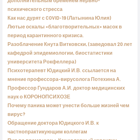
дополнительным бременем нервно-
психического стресса
Как нас дурят с COVID-19 (Латынина Юлия)
Лютые оскалы «благотворительных» масок в
период карантинного кризиса.
Разоблачение Кнута Витковски, (заведовал 20 лет
кафедрой эпидемиологии, биостатистики
университета Рокфеллера)
Психотерапевт Юдицкий И.В. ссылается на
мнение профессора-вирусолога Потехина А.
Профессор Гундаров А.И. доктор медицинских
наук о КОРОНОПСИХОЗЕ
Почему паника может унести больше жизней чем
вирус?
Обращение доктора Юдицкого И.В. к
частнопрактикующим коллегам