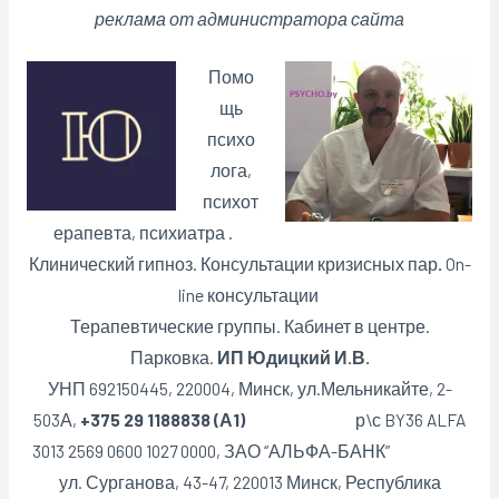
реклама от администратора сайта
Помо
щь
психо
лога,
психот
ерапевта, психиатра .
Клинический гипноз. Консультации кризисных пар
.
On-
line консультации
Терапевтические группы. Кабинет в центре.
Парковка.
ИП Юдицкий И.В.
УНП 692150445, 220004, Минск,
ул.Мельникайте, 2-
503А,
+375 29 1188838 (А1)
р\с BY36 ALFA
3013 2569 0600 1027 0000, ЗАО “АЛЬФА-БАНК”
ул. Сурганова, 43-47, 220013 Минск, Республика