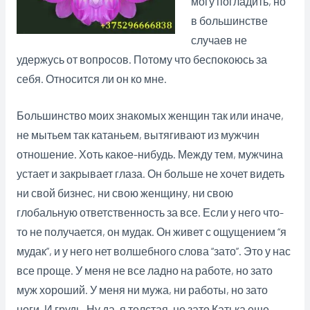
могу погладить, но
в большинстве
случаев не
удержусь от вопросов. Потому что беспокоюсь за
себя. Относится ли он ко мне.
Большинство моих знакомых женщин так или иначе,
не мытьем так катаньем, вытягивают из мужчин
отношение. Хоть какое-нибудь. Между тем, мужчина
устает и закрывает глаза. Он больше не хочет видеть
ни свой бизнес, ни свою женщину, ни свою
глобальную ответственность за все. Если у него что-
то не получается, он мудак. Он живет с ощущением “я
мудак”, и у него нет волшебного слова “зато”. Это у нас
все проще. У меня
не все ладно на работе, но зато
муж хороший. У меня ни мужа, ни работы, но зато
ноги. И грудь. Ну да, я толстая, но зато Катька еще