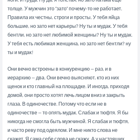
толще. У мужчин это “зато” почему-то не работает.
Правила их честны, строги и просты. У тебя яйца
большие, но зато нет карьеры? Ну ты и мудак. У тебя
бентли, но зато нет любимой женщины? Ну ты и мудак.
У тебя есть любимая женщина, но зато нет бентли? ну
ты и мудак!
Они вечно встроены в конкуренцию — раз, и в
иерархию — два. Они вечно выясняют, кто из них
щенок и кто главный на площадке. И иногда, приходя
домой, они просто хотят лечь лицом вниз и закрыть
глаза. В одиночестве. Потому что если не в
одиночестве — то опять мудак. Слабак и тюфтя. Я бы
никогда не смогла быть мужчиной. Я слабак и тюфтя,
и часто реву под одеялом. И мне никто слова не
скажет. Я сама себе слова не скажу. А у настоящих