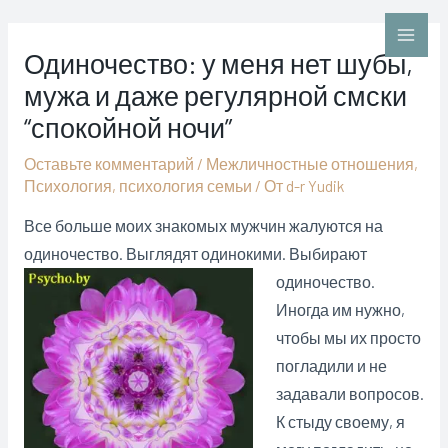
Перейти
к
Main
Одиночество: у меня нет шубы,
содержимому
мужа и даже регулярной смски
Men
“спокойной ночи”
Оставьте комментарий
/
Межличностные отношения
,
Психология
,
психология семьи
/ От
d-r Yudik
Все больше моих знакомых мужчин жалуются на
одиночество. Выглядят
одинокими. Выбирают
одиночество.
Иногда им нужно,
чтобы мы их просто
погладили и не
задавали вопросов.
К стыду своему, я