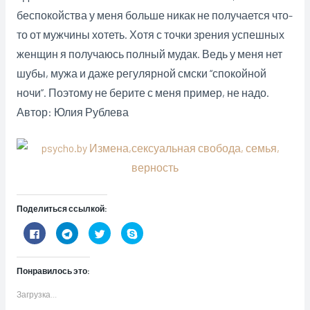
беспокойства у меня больше никак не получается что-
то от мужчины хотеть. Хотя с точки зрения успешных
женщин я получаюсь полный мудак. Ведь у меня нет
шубы, мужа и даже регулярной смски “спокойной
ночи”. Поэтому не берите с меня пример, не надо.
Автор: Юлия Рублева
Поделиться ссылкой:
Н
Н
Н
Н
а
а
а
а
ж
ж
ж
ж
м
м
м
м
и
и
и
и
Понравилось это:
т
т
т
т
е
е
е
е
з
,
,
,
Загрузка...
д
ч
ч
ч
е
т
т
т