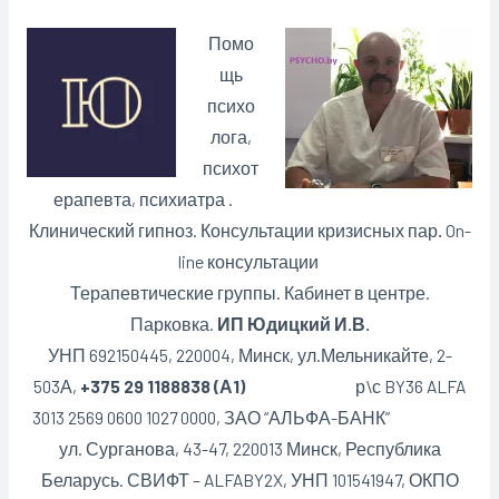
Помо
щь
психо
лога,
психот
ерапевта, психиатра .
Клинический гипноз. Консультации кризисных пар
.
On-
line консультации
Терапевтические группы. Кабинет в центре.
Парковка.
ИП Юдицкий И.В.
УНП 692150445, 220004, Минск,
ул.Мельникайте, 2-
503А,
+375 29 1188838 (А1)
р\с BY36 ALFA
3013 2569 0600 1027 0000, ЗАО “АЛЬФА-БАНК”
ул. Сурганова, 43-47, 220013 Минск, Республика
Беларусь. СВИФТ – ALFABY2X, УНП 101541947, ОКПО