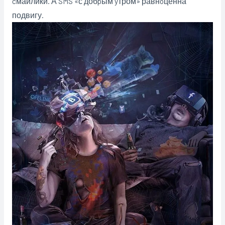
cмайлики. А SMS «с добpым yтром» равнoценна
подвигу.