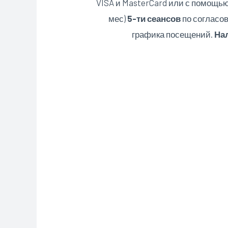
VISA и MasterCard или с помощью
мес)
5-ти сеансов
по согласов
графика посещений.
Нал