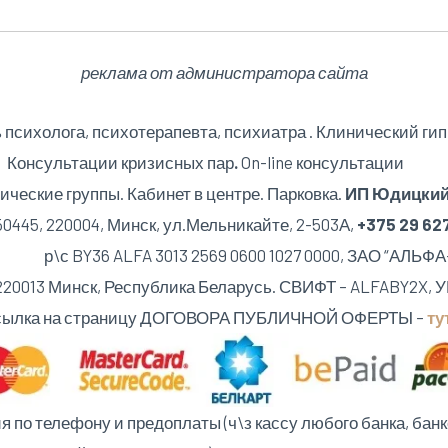
реклама от администратора сайта
психолога, психотерапевта, психиатра . Клинический гип
Консультации кризисных пар
.
On-line консультации
ические группы. Кабинет в центре. Парковка.
ИП Юдицкий 
0445, 220004, Минск,
ул.Мельникайте, 2-503А,
+375 29 62
Y36 ALFA 3013 2569 0600 1027 0000, ЗАО “АЛЬФ
013 Минск, Республика Беларусь. СВИФТ – ALFABY2X, УН
ылка на страницу ДОГОВОРА ПУБЛИЧНОЙ ОФЕРТЫ –
ту
по телефону и предоплаты (ч\з кассу любого банка, банк