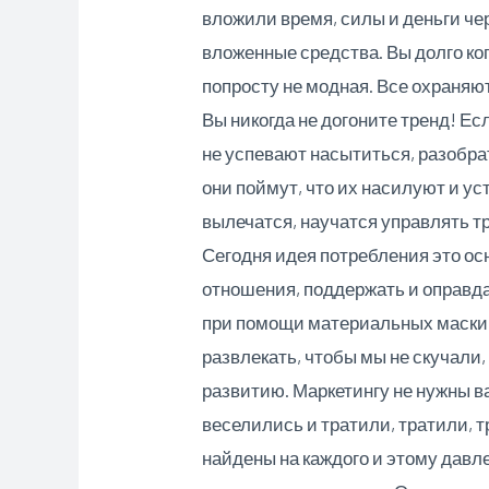
вложили время, силы и деньги чер
вложенные средства. Вы долго коп
попросту не модная. Все охраняю
Вы никогда не догоните тренд! Ес
не успевают насытиться, разобра
они поймут, что их насилуют и у
вылечатся, научатся управлять тр
Сегодня идея потребления это ос
отношения, поддержать и оправд
при помощи материальных маскиро
развлекать, чтобы мы не скучали
развитию. Маркетингу не нужны в
веселились и тратили, тратили, т
найдены на каждого и этому давл