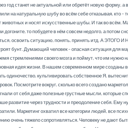
ез год станет не актуальной или обретёт новую форму, а 
или на натуральную шубу во всём себе отказывая, кто – то
т животных и носят искусственные шубы. И так во всём. М
ли догоните, то побудете в нём совсем недолго, а потом с
ться, освоить ситуацию, понять, принять итд. А ЭТОГО 
строят бунт. Думающий человек – опасная ситуация для ма
емя стремлениями своего мозга и поймут, что им нужно на
новная идея жизни. В нашем современном мире созданы в
ать одиночество, культивировать собственное Я, вытесн
вок. Посмотрите вокруг, сколько всего создано маркетол
, гнали от себя даже полезные грустные мысли, которые с
аше развитие через трудности и преодоление себя. Ему ну
ратили. Маркетинг охватил все категории людей, все пси
ению очень тяжело сопротивляться. Человеку не дают быт