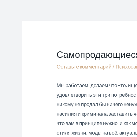
Перейти
к
содержимому
Самопродающиеся 
Оставьте комментарий
/
Психоса
Мы работаем, делаем что –то, ищ
удовлетворить эти три потребност
никому не продал бы ничего нену
насилия и криминала заставить че
что вам в принципе нужно, и как
стиля жизни, моды на всё, актуал