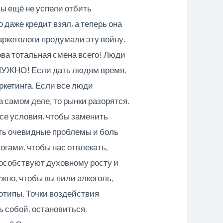
вы ещё не успели отбить
 даже кредит взял, а теперь она
аркетологи продумали эту войну.
нова тотальная смена всего! Люди
И НУЖНО! Если дать людям время,
ркетинга. Если все люди
 самом деле, то рынки разорятся.
се условия, чтобы заменить
ить очевидные проблемы и боль
огами, чтобы нас отвлекать,
пособствуют духовному росту и
жно, чтобы вы пили алкоголь,
хотипы. Точки воздействия
ь собой, остановиться,