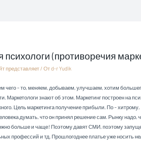
психологи (противоречия марке
йт представляет
/ От
d-r Yudik
ем чего – то, меняем, добываем, улучшаем, хотим большег
и. Маркетологи знают об этом. Маркетинг построен на пс
жного. Цель маркетинга получение прибыли. По – хитрому
ловека думать, что он принял решение сам. Рынку надо, ч
 можно больше и чаще! Поэтому давят СМИ, поэтому запу
ьных профессий и тд.
Прошлогоднее платье уже носить нел