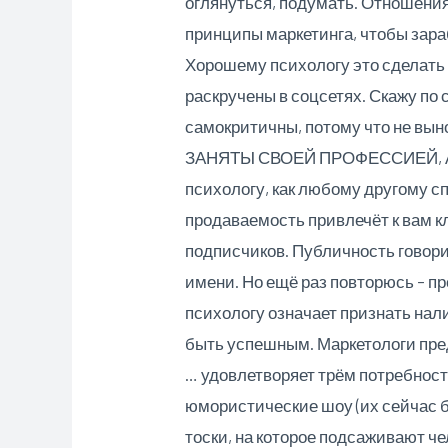
оглянуться, подумать. Отношения 
принципы маркетинга, чтобы зараб
Хорошему психологу это сделать 
раскручены в соцсетях. Скажу по
самокритичны, потому что не вын
ЗАНЯТЫ СВОЕЙ ПРОФЕССИЕЙ, А Н
психологу, как любому другому с
продаваемость привлечёт к вам к
подписчиков. Публичность говори
имени. Но ещё раз повторюсь – пр
психологу означает признать нали
быть успешным. Маркетологи пред
… удовлетворяет трём потребност
юмористические шоу (их сейчас б
тоски, на которое подсаживают че