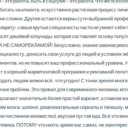
– это работа, быть в социуме – это работа. Что же психо
отать на клиенте, искусственно растягивая процесс лечен
не сложно. Другие остаются верны сути выбранной профе
 секрету: самые крутые специалисты часто не умеют себя 
осят дешёвой клоунады, которая составляет основу поп
Е САМОРЕКЛАМОЙ! Безусловно, знание законов реклам
пециалисту, доносить свои услуги до людей в условиях ж
лиентов, но не повысит ваш профессиональный уровень. Н
т о хорошей маркетинговой программе и рекламной политик
одать людям можно всё , что угодно! С точки зрения мно
чие проблем. Это провал для современного человека, кот
лагают значительно более простой вариант, а главное в
ям мозга: шопинг, развлекательные сериалы и телешоу, 
есчисленное множество), вкусная пустая еда. Всё это ми
ловека. ПОТОМУ что никто, кроме вас самих, не заинтере