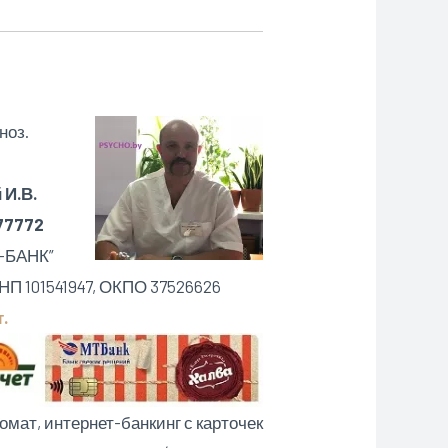
ноз.
И.В.
77772
А-БАНК”
П 101541947, ОКПО 37526626
т.
омат, интернет-банкинг с карточек