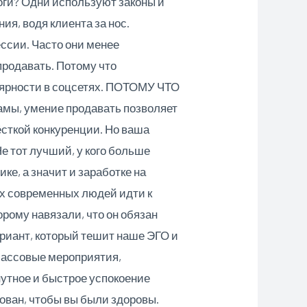
логи? Одни используют законы и
ия, водя клиента за нос.
ссии. Часто они менее
продавать. Потому что
улярности в соцсетях. ПОТОМУ ЧТО
ы, умение продавать позволяет
ёсткой конкуренции. Но ваша
е тот лучший, у кого больше
е, а значит и заработке на
гих современных людей идти к
орому навязали, что он обязан
ариант, который тешит наше ЭГО и
массовые мероприятия,
нутное и быстрое успокоение
сован, чтобы вы были здоровы.