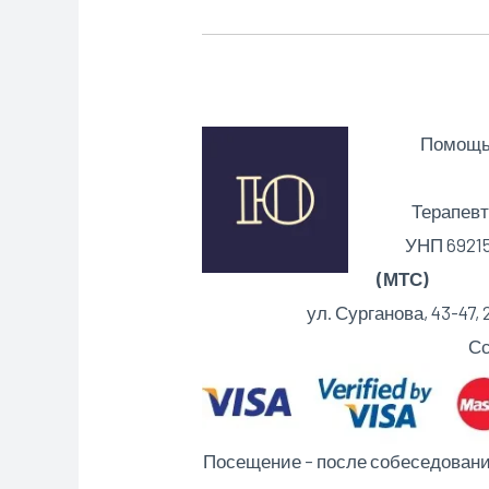
Помощь 
Терапевт
УНП 69215
(МТС)
р\с B
ул. Сурганова, 43-47, 220
Сс
Посещение – после собеседования 