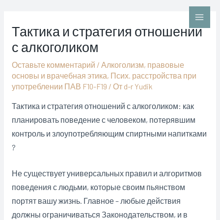
Перейти
к
Main
Тактика и стратегия отношений
содержимому
с алкоголиком
Men
Оставьте комментарий
/
Алкоголизм
,
правовые
основы и врачебная этика
,
Псих. расстройства при
употреблении ПАВ F10-F19
/ От
d-r Yudik
Тактика и стратегия отношений с алкоголиком: как
планировать поведение с человеком, потерявшим
контроль и злоупотребляющим спиртными напитками
?
Не существует универсальных правил и алгоритмов
поведения с людьми, которые своим пьянством
портят вашу жизнь. Главное – любые действия
должны ограничиваться Законодательством, и в