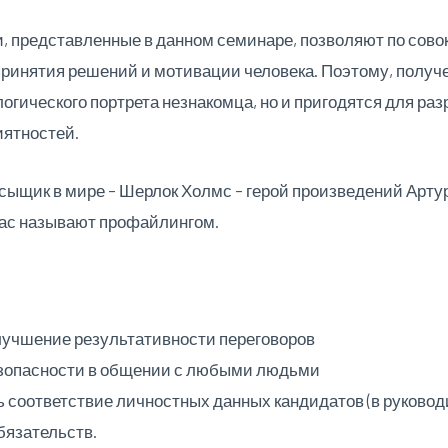
 представленные в данном семинаре, позволяют по совок
ринятия решений и мотивации человека. Поэтому, получ
логического портрета незнакомца, но и пригодятся для ра
иятностей.
сыщик в мире – Шерлок Холмс – герой произведений Арту
час называют профайлингом.
лучшение результативности переговоров
зопасности в общении с любыми людьми
 соответствие личностных данных кандидатов (в руководи
обязательств.