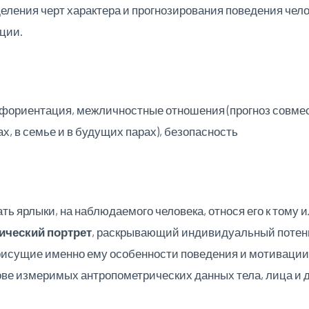
ления черт характера и прогнозирования поведения чело
ции.
фориентация, межличностные отношения (прогноз совме
х, в семье и в будущих парах), безопасность
ть ярлыки, на наблюдаемого человека, относя его к тому 
ический портрет
, раскрывающий индивидуальный потенци
рисущие именно ему особенности поведения и мотивации.
ове измеримых антропометрических данных тела, лица и 