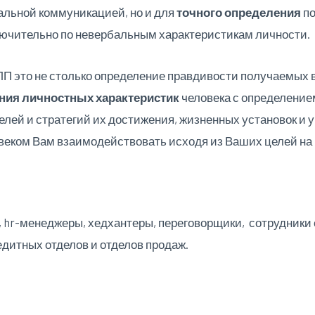
альной коммуникацией, но и для
точного определения
по
лючительно по невербальным характеристикам личности.
ЛП это не столько определение правдивости получаемых
ания личностных характеристик
человека с определением
целей и стратегий их достижения, жизненных установок и
веком Вам взаимодействовать исходя из Ваших целей на 
, hr-менеджеры, хедхантеры, переговорщики, сотрудники
едитных отделов и отделов продаж.