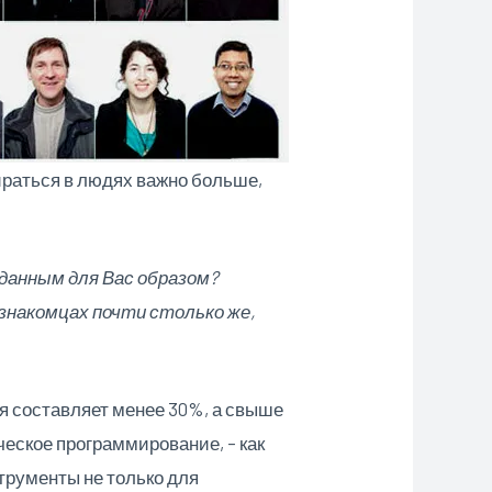
ираться в людях важно больше,
иданным для Вас образом?
езнакомцах почти столько же,
 составляет менее 30%, а свыше
еское программирование, – как
рументы не только для