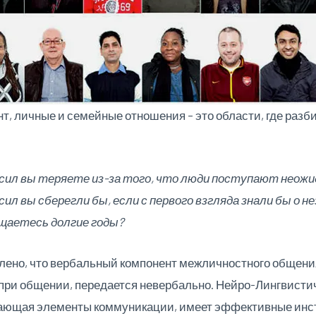
, личные и семейные отношения – это области, где разб
 и сил вы теряете из-за того, что люди поступают неож
 сил вы сберегли бы, если с первого взгляда
знали бы о н
бщаетесь долгие годы?
ено, что вербальный компонент межличностного общения
ри общении, передается невербально. Нейро-Лингвистич
ающая элементы коммуникации, имеет эффективные инст