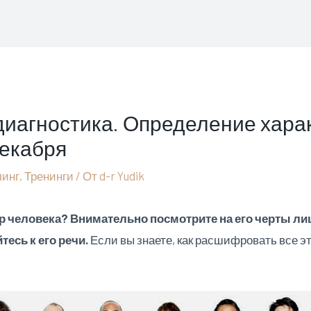
диагностика. Определение хара
декабря
инг
,
Тренинги
/ От
d-r Yudik
р человека? Внимательно посмотрите на его черты лиц
есь к его речи.
Если вы знаете, как расшифровать все эт