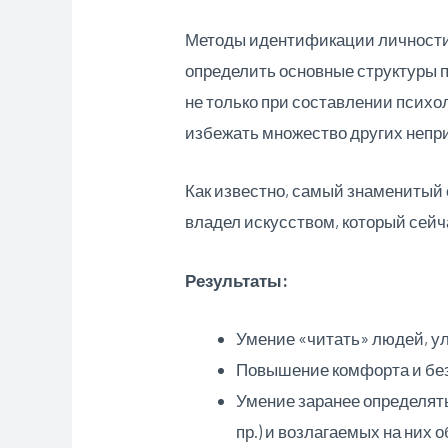
Методы идентификации личности,
определить основные структуры п
не только при составлении психо
избежать множество других непр
Как известно, самый знаменитый 
владел искусством, который сей
Результаты:
Умение «читать» людей, у
Повышение комфорта и бе
Умение заранее определять
пр.) и возлагаемых на них 