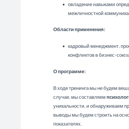
овладение навыками опреде
межличностной коммуника
Области применения:
кадровый менеджмент, про
конфликтов в бизнес-союза
О программе:
В ходе тренинга мы не будем веша
случае, мы составляем
психолог
уникальности, и обнаруживаем п
выводы мы будем строить на осн
показателях.