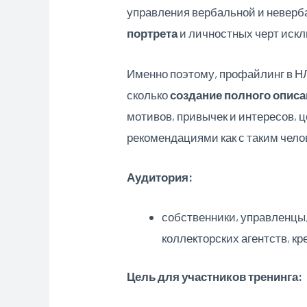
управления вербальной и неверб
портрета
и личностных черт иск
Именно поэтому, профайлинг в Н
сколько
создание полного опис
мотивов, привычек и интересов, 
рекомендациями как с таким чело
Аудитория:
собственники, управленцы
коллекторских агентств, кр
Цель для участников тренинга: