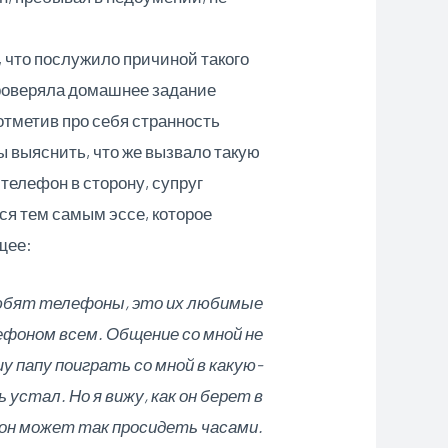
л, что послужило причиной такого
 проверяла домашнее задание
отметив про себя странность
ы выяснить, что же вызвало такую
телефон в сторону, супруг
лся тем самым эссе, которое
щее:
любят телефоны, это их любимые
лефоном всем. Общение со мной не
у папу поиграть со мной в какую-
 устал. Но я вижу, как он берет в
 он может так просидеть часами.