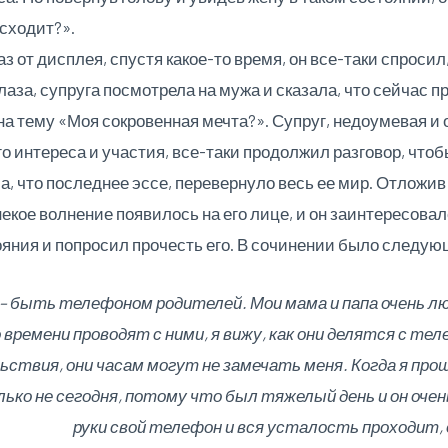
сходит?».
аз от дисплея, спустя какое-то время, он все-таки спроси
лаза, супруга посмотрела на мужа и сказала, что сейчас
на тему «Моя сокровенная мечта?». Супруг, недоумевая и 
о интереса и участия, все-таки продолжил разговор, чтоб
, что последнее эссе, перевернуло весь ее мир. Отложив 
екое волнение появилось на его лице, и он заинтересова
тояния и попросил прочесть его. В сочинении было следую
 – быть телефоном родителей. Мои мама и папа очень 
времени проводят с ними, я вижу, как они делятся с те
ствия, они часам могут не замечать меня. Когда я прош
лько не сегодня, потому что был тяжелый день и он очень
руки свой телефон и вся усталость проходит,