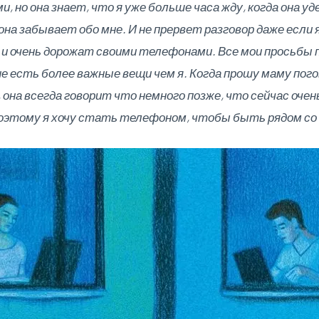
, но она знает, что я уже больше часа жду, когда она у
она забывает обо мне. И не прервет разговор даже если
 и очень дорожат своими телефонами. Все мои просьбы
 есть более важные вещи чем я. Когда прошу маму пого
она всегда говорит что немного позже, что сейчас очень
оэтому я хочу стать телефоном, чтобы быть рядом со