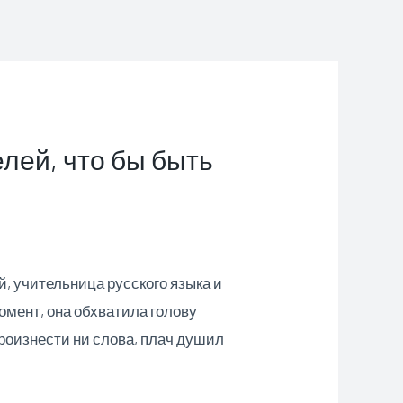
лей, что бы быть
, учительница русского языка и
омент, она обхватила голову
произнести ни слова, плач душил