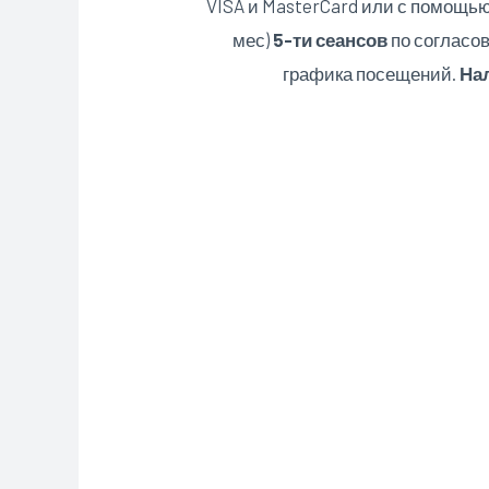
VISA и MasterCard или с помощью
мес)
5-ти сеансов
по согласов
графика посещений.
Нал