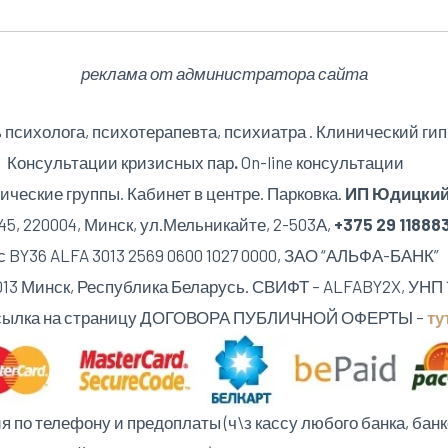
реклама от администратора сайта
психолога, психотерапевта, психиатра . Клинический гип
Консультации кризисных пар
.
On-line консультации
ические группы. Кабинет в центре. Парковка.
ИП Юдицкий 
5, 220004, Минск,
ул.Мельникайте, 2-503А,
+375 29 118883
 ALFA 3013 2569 0600 1027 0000, ЗАО “АЛЬФА
20013 Минск, Республика Беларусь. СВИФТ – ALFABY2X, УНП 
ылка на страницу ДОГОВОРА ПУБЛИЧНОЙ ОФЕРТЫ –
ту
по телефону и предоплаты (ч\з кассу любого банка, банк