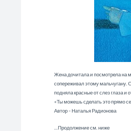
Жена дочитала и посмотрела на му
сопереживал этому мальчугану. Су
подняла красные от слез глаза и 
«Ты можешь сделать это прямо се
Автор – Наталья Радионова
…Продолжение см. ниже