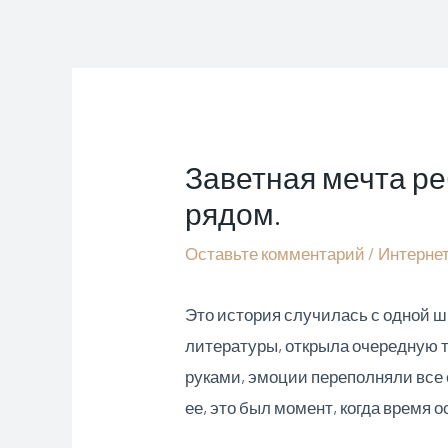
Перейти
к
содержимому
Заветная мечта ре
рядом.
Оставьте комментарий
/
Интерне
Это история случилась с одной ш
литературы, открыла очередную т
руками, эмоции переполняли все е
ее, это был момент, когда время 