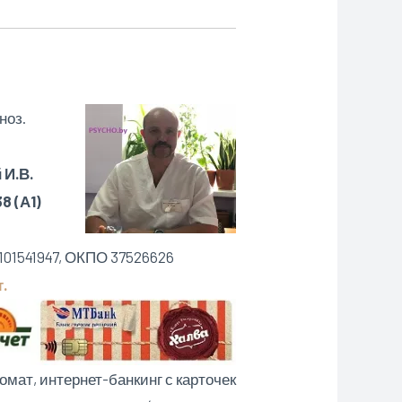
ноз.
И.В.
8 (А1)
-БАНК”
101541947, ОКПО 37526626
т.
омат, интернет-банкинг с карточек