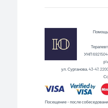
Помощь 
Терапевт
УНП 69215044
р\с BY36
ул. Сурганова, 43-47, 2
Сс
Посещение – после собеседования 