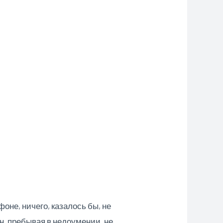
оне, ничего, казалось бы, не
он, пребывая в недоумении, не