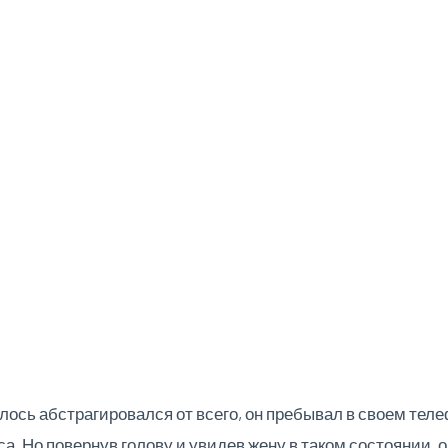
лось абстрагировался от всего, он пребывал в своем телеф
са. Но повернув голову и увидев жену в таком состоянии, 