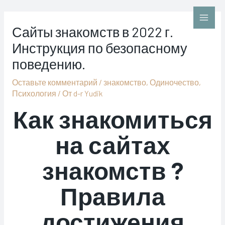
Перейти
к
Main
Сайты знакомств в 2022 г.
содержимому
Инструкция по безопасному
Men
поведению.
Оставьте комментарий
/
знакомство
,
Одиночество
,
Психология
/ От
d-r Yudik
Как знакомиться
на сайтах
знакомств ?
Правила
достижения