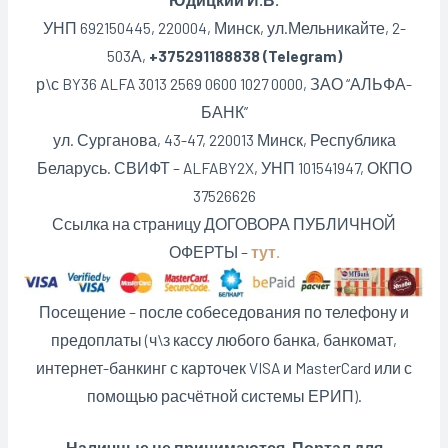
УНП 692150445, 220004, Минск,
ул.Мельникайте, 2-
503А,
+375291188838 (Telegram)
р\с BY36 ALFA 3013 2569 0600 1027 0000, ЗАО “АЛЬФА-
БАНК”
ул. Сурганова, 43-47, 220013 Минск, Республика
Беларусь. СВИФТ – ALFABY2X, УНП 101541947, ОКПО
37526626
Ссылка на страницу ДОГОВОРА ПУБЛИЧНОЙ
ОФЕРТЫ –
тут.
Посещение – после собеседования по телефону и
предоплаты (ч\з кассу любого банка, банкомат,
интернет-банкинг с карточек VISA и MasterCard или с
помощью расчётной системы ЕРИП).
Наличные не принимаются. Портал для