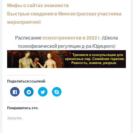
Мифы о сайтах знакомств
Быстрые свидания в Минске (рассказ участника
мероприятия)
Расписание
психотренингов в 2022 г.
(Школа
психофизической регуляции д-ра Юдицкого)
Поделиться ссылкой:
Н
Н
Н
Н
а
а
а
а
ж
ж
ж
ж
м
м
м
м
и
и
и
и
Понравилось это:
т
т
т
т
е
е
е
е
з
,
,
,
Загрузка...
д
ч
ч
ч
е
т
т
т
с
о
о
о
ь
б
б
б