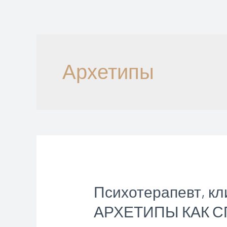
Перейти
к
содержимому
Архетипы
Психотерапевт, к
АРХЕТИПЫ КАК 