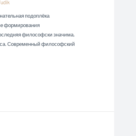
Yudik
знательная подоплёка
ове формирования
последняя философски значима,
есса. Современный философский