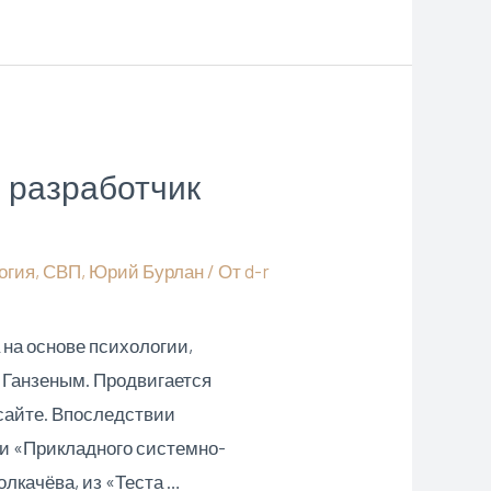
и разработчик
огия
,
СВП
,
Юрий Бурлан
/ От
d-r
 на основе психологии,
 Ганзеным. Продвигается
сайте. Впоследствии
и «Прикладного системно-
лкачёва, из «Теста …