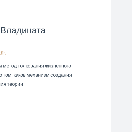
(Владината
dik
м метод толкования жизненного
 о том, каков механизм создания
ния теории