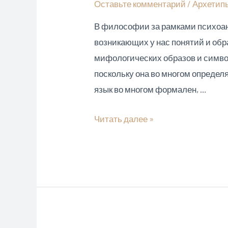
Оставьте комментарий
/
Архетип
В философии за рамками психоан
возникающих у нас понятий и об
мифологических образов и симво
поскольку она во многом опреде
язык во многом формален, …
Психотерапевт,
Читать далее »
клинический
психолог
Юдицкий:
ДРЕВНЕЙШИЕ
АРХЕТИПЫ
КАК