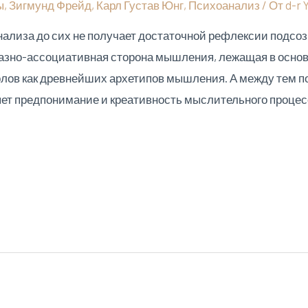
ы
,
Зигмунд Фрейд
,
Карл Густав Юнг
,
Психоанализ
/ От
d-r 
ализа до сих не получает достаточной рефлексии подсо
разно-ассоциативная сторона мышления, лежащая в осн
лов как древнейших архетипов мышления. А между тем 
ляет предпонимание и креативность мыслительного проц