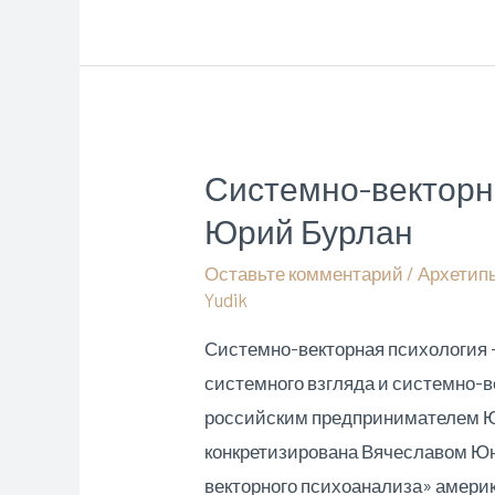
сказки
(Владината
Петрова)
Системно-векторна
Юрий Бурлан
Оставьте комментарий
/
Архетип
Yudik
Системно-векторная психология —
системного взгляда и системно-
российским предпринимателем Юр
конкретизирована Вячеславом Юн
векторного психоанализа» америк