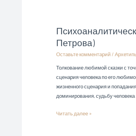
(Минск):
психология
сказок
Психоаналитическ
и
Петрова)
сказкотерапия
Оставьте комментарий
/
Архетип
Толкование любимой сказки с точ
сценария человека по его любимой 
жизненного сценария и попадания 
доминирования, судьбу человека 
Психоаналитическое
Читать далее »
толкование
любимой