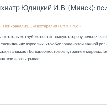
хиатр Юдицкий И.В. (Минск): пс
ы
,
Психоанализ
,
Сказкотерапия
/ От
d-r Yudik
 кто столь же глубоко постиг темную сторону человеческо
 сновидениях взрослых, что обусловлено той важной роль
казки занимают большое место во внутреннем мире мален
фантазии, разыгрывает …