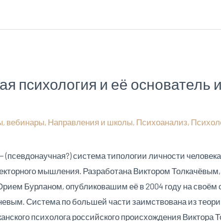
я психология и её основатель 
ы
,
вебинары
,
Направления и школы
,
Психоанализ
,
Психол
 (псевдонаучная?) система типологии личности человека
векторного мышления. Разработана Виктором Толкачёвым,
ием Бурланом, опубликовашим её в 2004 году на своём 
евым. Система по большей части заимствована из теори
анского психолога российского происхождения Виктора То