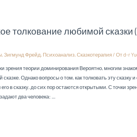
ое толкование любимой сказки 
ы
,
Зигмунд Фрейд
,
Психоанализ
,
Сказкотерапия
/ От
d-r Yu
ки зрения теории доминирования Вероятно, многим знако
сказке. Однако вопросы о том, как толковать эту сказку и
его в сказку, до сих пор остаются открытыми. С точки зре
задают два человека: …