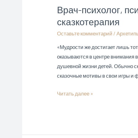
СПОСОБЫ
Врач-психолог, пси
МЫШЛЕНИЯ
сказкотерапия
Оставьте комментарий
/
Архетип
«Мудрости же достигает лишь тот,
оказываются в центре внимания в
душевной жизни детей. Обычно с
сказочные мотивы в свои игры и 
Врач-
Читать далее »
психолог,
психиатр
Юдицкий
И.В.