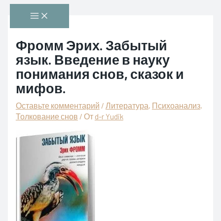
Перейти
Main
к
Menu
содержимому
Фромм Эрих. Забытый
язык. Введение в науку
понимания снов, сказок и
мифов.
Оставьте комментарий
/
Литература
,
Психоанализ
,
Толкование снов
/ От
d-r Yudik