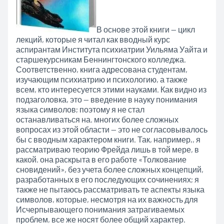
В основе этой книги — цикл
лекций, которые я читал как вводный курс
аспирантам Института психиатрии Уильяма Уайта и
старшекурсникам Беннингтонского колледжа.
Соответственно, книга адресована студентам,
изучающим психиатрию и психологию, а также
всем, кто интересуется этими науками. Как видно из
подзаголовка, это — введение в науку понимания
языка символов; поэтому я не стал
останавливаться на. многих более сложных
вопросах из этой области — это не согласовывалось
бы с вводным характером книги. Так, например,, я
рассматриваю теорию Фрейда лишь в той мере, в
какой. она раскрыта в его работе «Толкование
сновидений», без учета более сложных концепций,
разработанных в его последующих сочинениях; я
также не пытаюсь рассматривать те аспекты языка
символов, которые, несмотря на их важность для
Исчерпывающего понимания затрагиваемых
проблем, все же носят более общий характер.