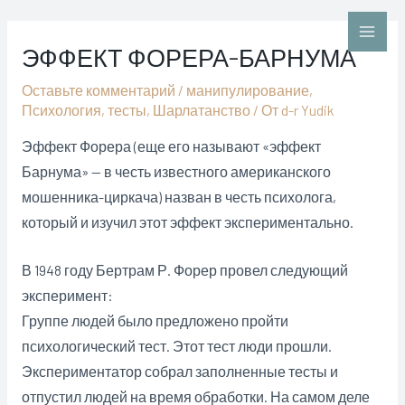
Перейти
к
Main
ЭФФЕКТ ФОРЕРА-БАРНУМА
содержимому
Men
Оставьте комментарий
/
манипулирование
,
Психология
,
тесты
,
Шарлатанство
/ От
d-r Yudik
Эффект Форера (еще его называют «эффект
Барнума» — в честь известного американского
мошенника-циркача) назван в честь психолога,
который и изучил этот эффект экспериментально.
В 1948 году Бертрам Р. Форер провел следующий
эксперимент:
Группе людей было предложено пройти
психологический тест. Этот тест люди прошли.
Экспериментатор собрал заполненные тесты и
отпустил людей на время обработки. На самом деле