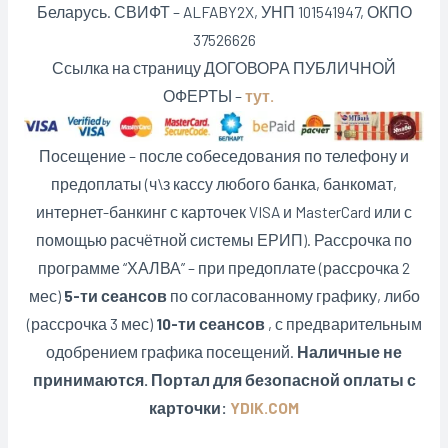
Беларусь. СВИФТ – ALFABY2X, УНП 101541947, ОКПО
37526626
Ссылка на страницу ДОГОВОРА ПУБЛИЧНОЙ
ОФЕРТЫ –
тут.
Посещение – после собеседования по телефону и
предоплаты (ч\з кассу любого банка, банкомат,
интернет-банкинг с карточек VISA и MasterCard или с
помощью расчётной системы ЕРИП). Рассрочка по
программе “ХАЛВА” – при предоплате (рассрочка 2
мес)
5-ти сеансов
по согласованному графику, либо
(рассрочка 3 мес)
10-ти сеансов
, с предварительным
одобрением графика посещений.
Наличные не
принимаются. Портал для безопасной оплаты с
карточки:
YDIK.COM