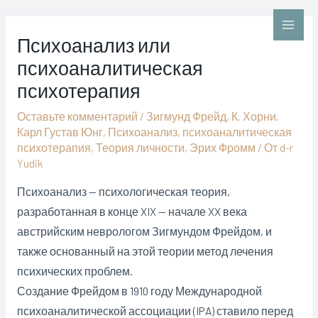
Перейти
к
Main
Психоанализ или
содержимому
психоаналитическая
Men
психотерапия
Оставьте комментарий
/
Зигмунд Фрейд
,
К. Хорни
,
Карл Густав Юнг
,
Психоанализ
,
психоаналитическая
психотерапия
,
Теория личности
,
Эрих Фромм
/ От
d-r
Yudik
Психоанализ — психологическая теория,
разработанная в конце XIX — начале XX века
австрийским неврологом Зигмундом Фрейдом, и
также основанный на этой теории метод лечения
психических проблем.
Создание Фрейдом в 1910 году Международной
психоаналитической ассоциации (IPA) ставило перед