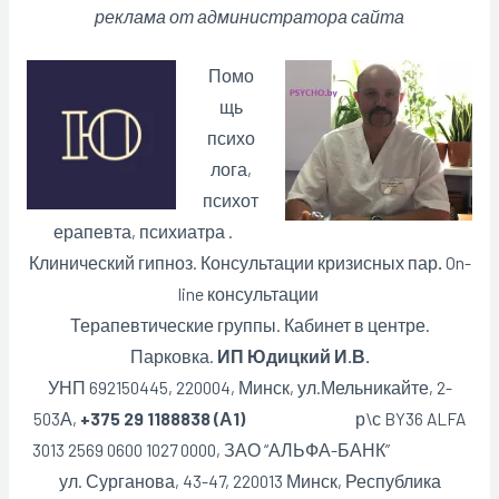
реклама от администратора сайта
Помо
щь
психо
лога,
психот
ерапевта, психиатра .
Клинический гипноз. Консультации кризисных пар
.
On-
line консультации
Терапевтические группы. Кабинет в центре.
Парковка.
ИП Юдицкий И.В.
УНП 692150445, 220004, Минск,
ул.Мельникайте, 2-
503А,
+375 29 1188838 (А1)
р\с BY36 ALFA
3013 2569 0600 1027 0000, ЗАО “АЛЬФА-БАНК”
ул. Сурганова, 43-47, 220013 Минск, Республика