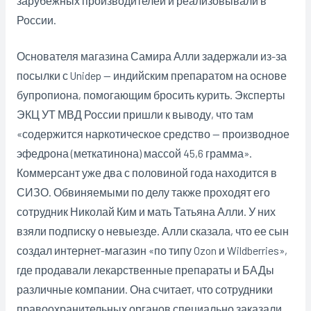
зарубежных производителей и реализовывали в
России.
Основателя магазина Самира Алли задержали из-за
посылки с Unidep — индийским препаратом на основе
бупропиона, помогающим бросить курить. Эксперты
ЭКЦ УТ МВД России пришли к выводу, что там
«содержится наркотическое средство — производное
эфедрона (меткатинона) массой 45,6 грамма».
Коммерсант уже два с половиной года находится в
СИЗО. Обвиняемыми по делу также проходят его
сотрудник Николай Ким и мать Татьяна Алли. У них
взяли подписку о невыезде. Алли сказала, что ее сын
создал интернет-магазин «по типу Ozon и Wildberries»,
где продавали лекарственные препараты и БАДы
различные компании. Она считает, что сотрудники
правоохранительных органов специально заказали