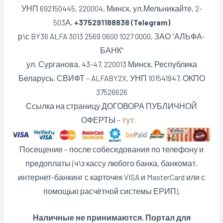
УНП 692150445, 220004, Минск,
ул.Мельникайте, 2-
503А,
+375291188838 (Telegram)
р\с BY36 ALFA 3013 2569 0600 1027 0000, ЗАО “АЛЬФА-
БАНК”
ул. Сурганова, 43-47, 220013 Минск, Республика
Беларусь. СВИФТ – ALFABY2X, УНП 101541947, ОКПО
37526626
Ссылка на страницу ДОГОВОРА ПУБЛИЧНОЙ
ОФЕРТЫ –
тут.
Посещение – после собеседования по телефону и
предоплаты (ч\з кассу любого банка, банкомат,
интернет-банкинг с карточек VISA и MasterCard или с
помощью расчётной системы ЕРИП).
Наличные не принимаются. Портал для