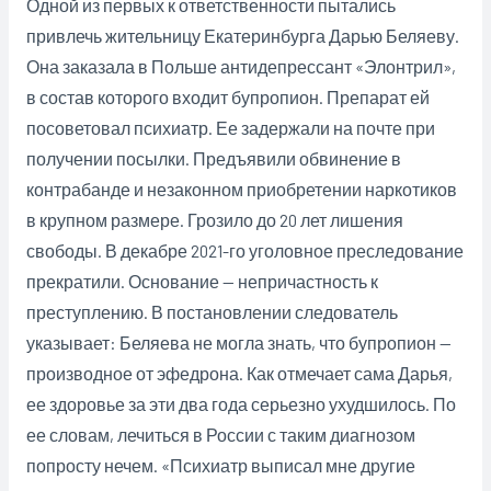
Одной из первых к ответственности пытались
привлечь жительницу Екатеринбурга Дарью Беляеву.
Она заказала в Польше антидепрессант «Элонтрил»,
в состав которого входит бупропион. Препарат ей
посоветовал психиатр. Ее задержали на почте при
получении посылки. Предъявили обвинение в
контрабанде и незаконном приобретении наркотиков
в крупном размере. Грозило до 20 лет лишения
свободы. В декабре 2021-го уголовное преследование
прекратили. Основание — непричастность к
преступлению. В постановлении следователь
указывает: Беляева не могла знать, что бупропион —
производное от эфедрона. Как отмечает сама Дарья,
ее здоровье за эти два года серьезно ухудшилось. По
ее словам, лечиться в России с таким диагнозом
попросту нечем. «Психиатр выписал мне другие