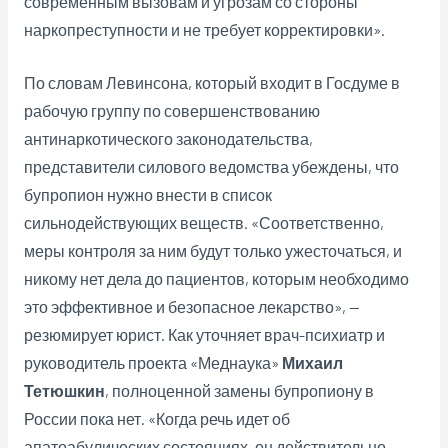
современным вызовам и угрозам со стороны
наркопреступности и не требует корректировки».
По словам Левинсона, который входит в Госдуме в
рабочую группу по совершенствованию
антинаркотического законодательства,
представители силового ведомства убеждены, что
бупропион нужно внести в список
сильнодействующих веществ. «Соответственно,
меры контроля за ним будут только ужесточаться, и
никому нет дела до пациентов, которым необходимо
это эффективное и безопасное лекарство», —
резюмирует юрист. Как уточняет врач-психиатр и
руководитель проекта «Меднаука»
Михаил
Тетюшкин
, полноценной замены бупропиону в
России пока нет. «Когда речь идет об
апатоабулических состояниях, он действительно