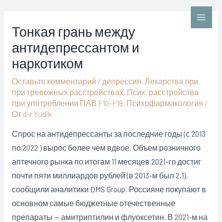
Перейти
к
Main
Тонкая грань между
содержимому
антидепрессантом и
Men
наркотиком
Оставьте комментарий
/
депрессия
,
Лекарства при
при тревожных расстройствах
,
Псих. расстройства
при употреблении ПАВ F10-F19
,
Психофармакология
/
От
d-r Yudik
Спрос на антидепрессанты за последние годы (с 2013
по 2022 ) вырос более чем вдвое. Объем розничного
аптечного рынка по итогам 11 месяцев 2021-го достиг
почти пяти миллиардов рублей (в 2013-м был 2,1),
сообщили аналитики DMS Group. Россияне покупают в
основном самые бюджетные отечественные
препараты — амитриптилин и флуоксетин. В 2021-м на