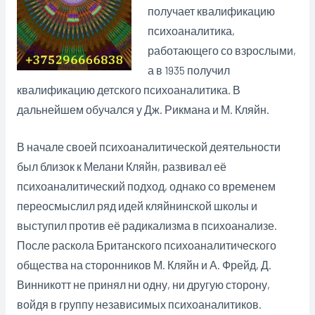
получает квалификацию
психоаналитика,
работающего со взрослыми,
а в 1935 получил
квалификацию детского психоаналитика. В
дальнейшем обучался у Дж. Рикмана и М. Кляйн.
В начале своей психоаналитической деятельности
был близок к Мелани Кляйн, развивал её
психоаналитический подход, однако со временем
переосмыслил ряд идей кляйнинской школы и
выступил против её радикализма в психоанализе.
После раскола Британского психоаналитического
общества на сторонников М. Кляйн и А. Фрейд, Д.
Винникотт не принял ни одну, ни другую сторону,
войдя в группу независимых психоаналитиков.