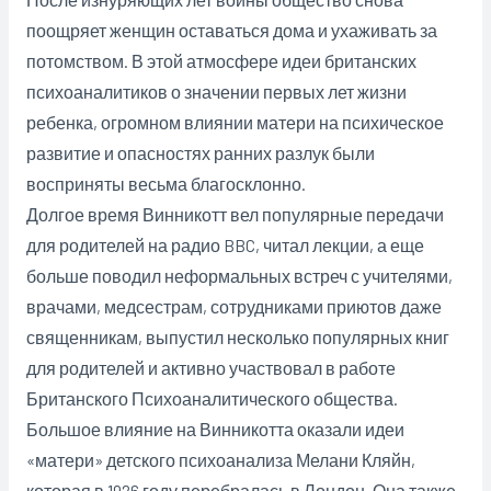
поощряет женщин оставаться дома и ухаживать за
потомством. В этой атмосфере идеи британских
психоаналитиков о значении первых лет жизни
ребенка, огромном влиянии матери на психическое
развитие и опасностях ранних разлук были
восприняты весьма благосклонно.
Долгое время Винникотт вел популярные передачи
для родителей на радио BBC, читал лекции, а еще
больше поводил неформальных встреч с учителями,
врачами, медсестрам, сотрудниками приютов даже
священникам, выпустил несколько популярных книг
для родителей и активно участвовал в работе
Британского Психоаналитического общества.
Большое влияние на Винникотта оказали идеи
«матери» детского психоанализа Мелани Кляйн,
которая в 1926 году перебралась в Лондон. Она также