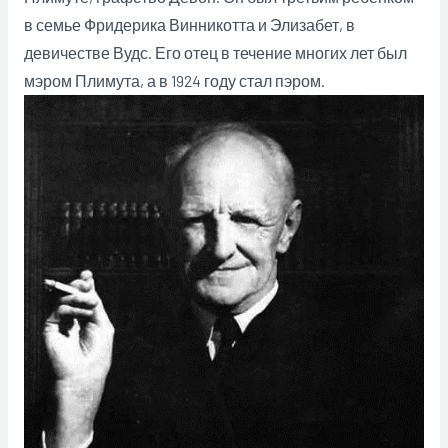
в семье Фридерика Винникотта и Элизабет, в
девичестве Вудс. Его отец в течение многих лет был
мэром Плимута, а в 1924 году стал пэром.