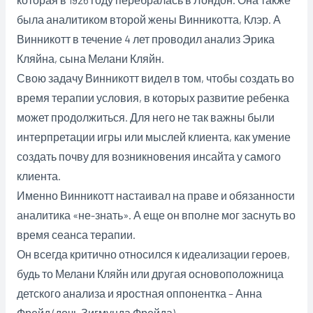
была аналитиком второй жены Винникотта, Клэр. А
Винникотт в течение 4 лет проводил анализ Эрика
Кляйна, сына Мелани Кляйн.
Свою задачу Винникотт видел в том, чтобы создать во
время терапии условия, в которых развитие ребенка
может продолжиться. Для него не так важны были
интерпретации игры или мыслей клиента, как умение
создать почву для возникновения инсайта у самого
клиента.
Именно Винникотт настаивал на праве и обязанности
аналитика «не-знать». А еще он вполне мог заснуть во
время сеанса терапии.
Он всегда критично относился к идеализации героев,
будь то Мелани Кляйн или другая основоположница
детского анализа и яростная оппонентка – Анна
Фрейд (дочь Зигмунда Фрейда).