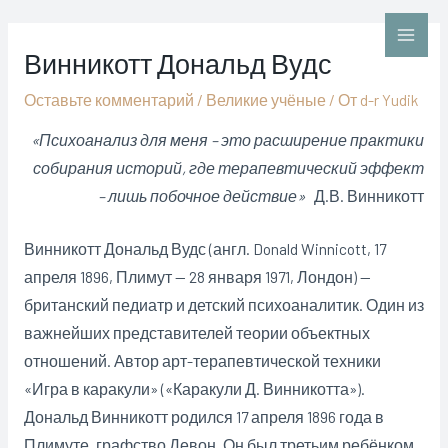
Перейти
к
Main
Винникотт Дональд Вудс
содержимому
Men
Оставьте комментарий
/
Великие учёные
/ От
d-r Yudik
«Психоанализ для меня – это расширение практики
собирания историй, где терапевтический эффект
– лишь побочное действие»
Д.В. Винникотт
Винникотт Дональд Вудс (англ. Donald Winnicott, 17
апреля 1896, Плимут — 28 января 1971, Лондон) —
британский педиатр и детский психоаналитик. Один из
важнейших представителей теории объектных
отношений. Автор арт-терапевтической техники
«Игра в каракули» («Каракули Д. Винникотта»).
Дональд Винникотт родился 17 апреля 1896 года в
Плимуте, графство Девон. Он был третьим ребёнком