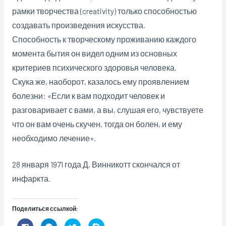
рамки творчества (creativity) только способностью
создавать произведения искусства.
Способность к творческому проживанию каждого
момента бытия он видел одним из основных
критериев психического здоровья человека.
Скука же, наоборот, казалось ему проявлением
болезни: «Если к вам подходит человек и
разговаривает с вами, а вы, слушая его, чувствуете
что он вам очень скучен, тогда он болен, и ему
необходимо лечение».
28 января 1971 года Д. Винникотт скончался от
инфаркта.
Поделиться ссылкой:
Н
Н
Н
Н