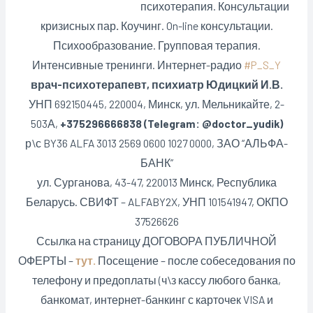
психотерапия. Консультации
кризисных пар
.
Коучинг. On-line консультации.
Психообразование. Групповая терапия.
Интенсивные тренинги. Интернет-радио
#P_S_Y
врач-психотерапевт, психиатр Юдицкий И.В.
УНП 692150445, 220004, Минск,
ул. Мельникайте, 2-
503А,
+375296666838 (Telegram: @doctor_yudik)
р\с BY36 ALFA 3013 2569 0600 1027 0000, ЗАО “АЛЬФА-
БАНК”
ул. Сурганова, 43-47, 220013 Минск, Республика
Беларусь. СВИФТ – ALFABY2X, УНП 101541947, ОКПО
37526626
Ссылка на страницу ДОГОВОРА ПУБЛИЧНОЙ
ОФЕРТЫ –
тут.
Посещение – после собеседования по
телефону и предоплаты (ч\з кассу любого банка,
банкомат, интернет-банкинг с карточек VISA и