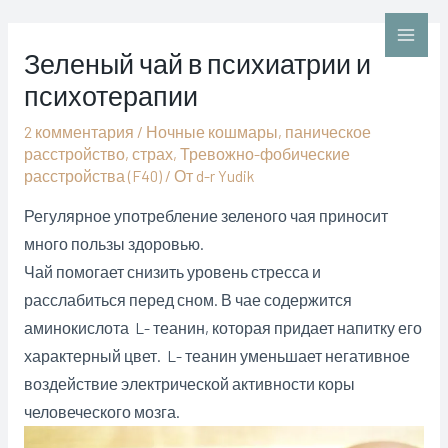
Перейти
к
Main
Зеленый чай в психиатрии и
содержимому
психотерапии
Men
2 комментария
/
Ночные кошмары
,
паническое
расстройство
,
страх
,
Тревожно-фобические
расстройства (F40)
/ От
d-r Yudik
Регулярное употребление зеленого чая приносит
много пользы здоровью.
Чай помогает снизить уровень стресса и
расслабиться перед сном. В чае содержится
аминокислота L- теанин, которая придает напитку его
характерный цвет. L- теанин уменьшает негативное
воздействие электрической активности коры
человеческого мозга.