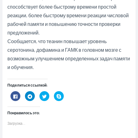
способствует более быстрому времени простой
реакции, более быстрому времени реакции числовой
рабочей памяти и повышению точности проверки
предложений.
Сообщается, что теанин повышает уровень
серотонина, дофамина и ГАМК в головном мозге с
возможным улучшением определенных задач памяти
и обучения.
Поделиться ссылкой:
Н
Н
Н
Н
а
а
а
а
ж
ж
ж
ж
м
м
м
м
и
и
и
и
Понравилось это:
т
т
т
т
е
е
е
е
з
,
,
,
Загрузка...
д
ч
ч
ч
е
т
т
т
с
о
о
о
ь
б
б
б