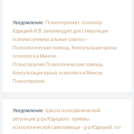
О
м
м
н
т
о
о
е
к
к
к
)
р
н
н
ы
е
е
в
)
)
а
Уведомление:
Психотерапевт, психиатр
е
т
Юдицкий И.В. рекомендует для стимуляции
с
я
психики (универсальные советы) ~
в
н
о
Психологическая помощь. Консультации врача-
в
о
психолога в Минске.
м
о
Психотерапия.Психологическая помощь.
к
н
е
Консультации врача-психолога в Минске.
)
Психотерапия.
Уведомление:
Школа психофизической
регуляции д-ра Юдицкого: приёмы
психологической самопомощи - д-р Юдицкий, тот