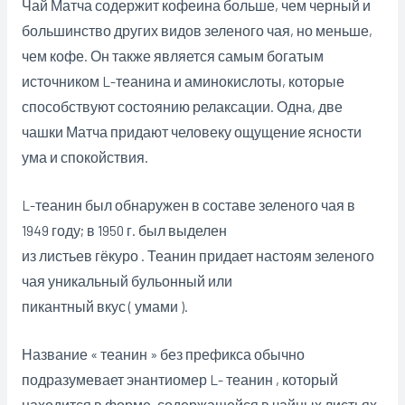
Чай Матча содержит кофеина больше, чем черный и
большинство других видов зеленого чая, но меньше,
чем кофе. Он также является самым богатым
источником L-теанина и аминокислоты, которые
способствуют состоянию релаксации. Одна, две
чашки Матча придают человеку ощущение ясности
ума и спокойствия.
L-теанин был обнаружен в составе зеленого чая в
1949 году; в 1950 г. был выделен
из листьев гёкуро . Теанин придает настоям зеленого
чая уникальный бульонный или
пикантный вкус ( умами ).
Название « теанин » без префикса обычно
подразумевает энантиомер L- теанин , который
находится в форме, содержащейся в чайных листьях,