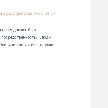
ие расстройства (F40)
/ От
d-r
Человек должен быть
, посредственность. – Люди
ни такие же, как их поступки. –