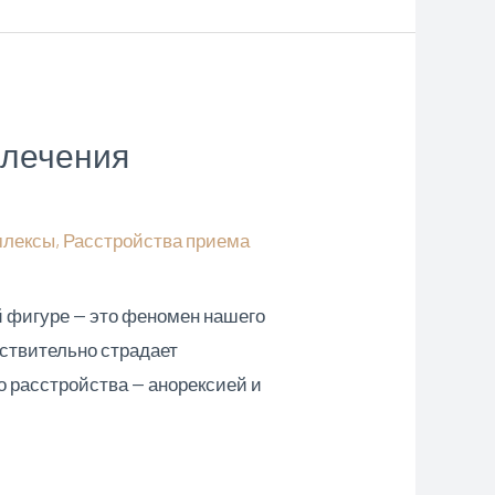
 лечения
млексы
,
Расстройства приема
ей фигуре — это феномен нашего
йствительно страдает
о расстройства — анорексией и