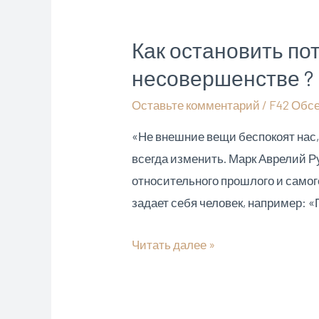
Как остановить по
несовершенстве ?
Оставьте комментарий
/
F42 Обс
«Не внешние вещи беспокоят нас,
всегда изменить. Марк Аврелий Р
относительного прошлого и само
задает себя человек, например: 
Как
Читать далее »
остановить
поток
бесконечных