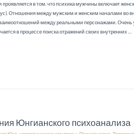
 проявляется в том, что психика мужчины включает женско
мус). Отношения между мужским и женским началами во
взаимоотношений между реальными персонажами. Очень 
ючается в процессе поиска отражений своих внутренних …
ения Юнгианского психоанализа
тав Юнг
,
невротические комлексы
,
Психоанализ
,
Тревожно