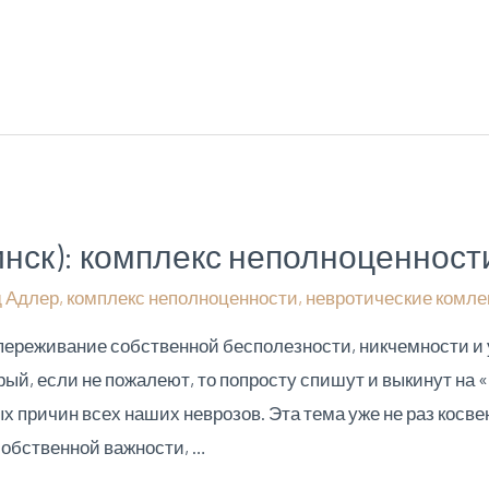
нск): комплекс неполноценност
 Адлер
,
комплекс неполноценности
,
невротические комле
переживание собственной бесполезности, никчемности и
орый, если не пожалеют, то попросту спишут и выкинут на
х причин всех наших неврозов. Эта тема уже не раз косве
собственной важности, …