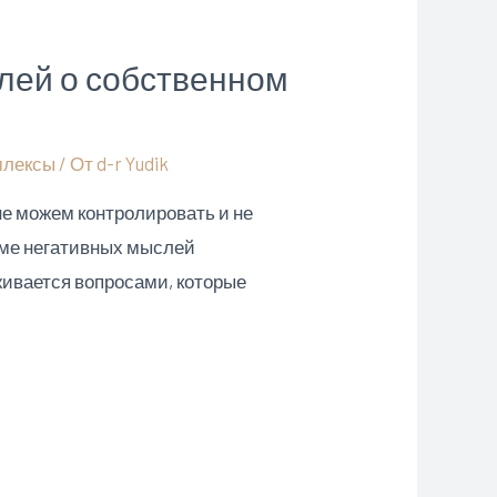
слей о собственном
млексы
/ От
d-r Yudik
не можем контролировать и не
уме негативных мыслей
живается вопросами, которые