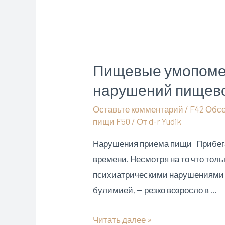
вопросов
и
мыслей
о
Пищевые умопомеш
собственном
нарушений пищево
несовершенстве
?
Оставьте комментарий
/
F42 Обс
пищи F50
/ От
d-r Yudik
Нарушения приема пищи Прибегать
времени. Несмотря на то что тол
психиатрическими нарушениями пр
булимией, — резко возросло в …
Пищевые
Читать далее »