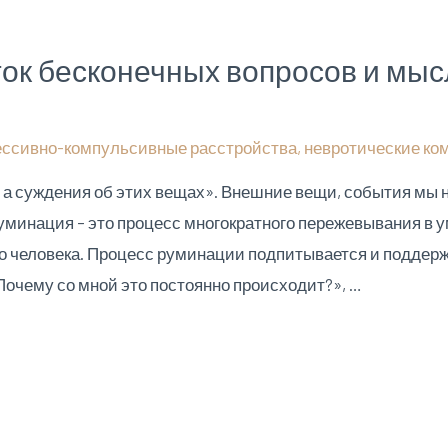
ток бесконечных вопросов и мы
ессивно-компульсивные расстройства
,
невротические ко
 а суждения об этих вещах». Внешние вещи, события мы 
уминация – это процесс многократного пережевывания в 
го человека. Процесс руминации подпитывается и поддер
«Почему со мной это постоянно происходит?», …