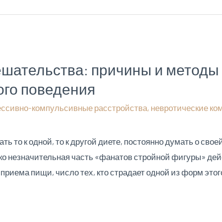
ательства: причины и методы
го поведения
ессивно-компульсивные расстройства
,
невротические ко
 то к одной, то к другой диете, постоянно думать о сво
ько незначительная часть «фанатов стройной фигуры» де
иема пищи, число тех, кто страдает одной из форм этог