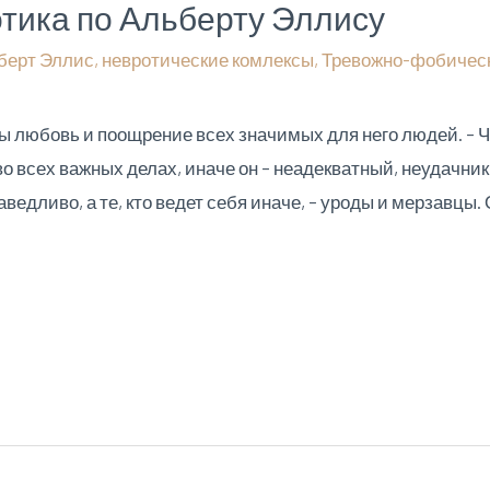
отика по Альберту Эллису
берт Эллис
,
невротические комлексы
,
Тревожно-фобическ
ы любовь и поощрение всех значимых для него людей. – 
о всех важных делах, иначе он – неадекватный, неудачник
едливо, а те, кто ведет себя иначе, – уроды и мерзавцы. О