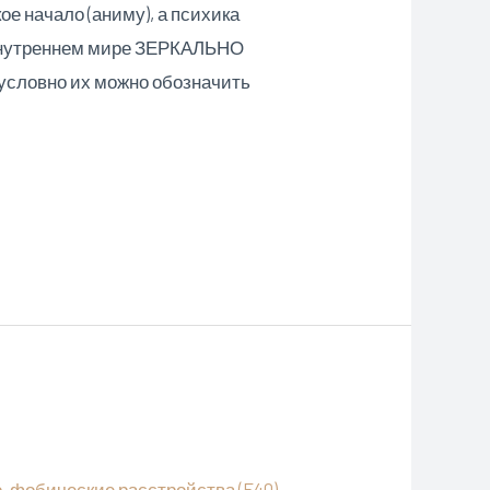
е начало (аниму), а психика
 внутреннем мире ЗЕРКАЛЬНО
условно их можно обозначить
-фобические расстройства (F40)