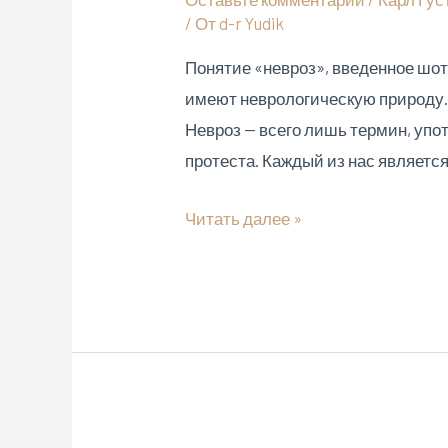
/ От
d-r Yudik
Понятие «невроз», введенное шот
имеют неврологическую природу. 
Невроз — всего лишь термин, уп
протеста. Каждый из нас являетс
Невроз
Читать далее »
с
точки
зрения
Юнгианского
психоанализа