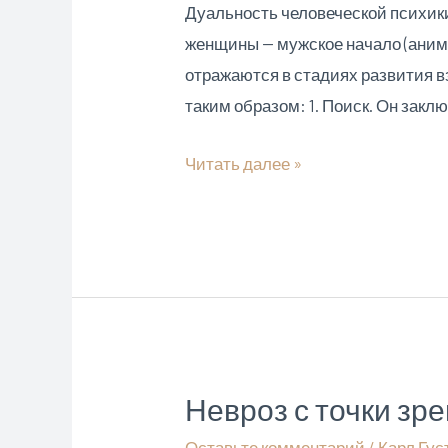
Дуальность человеческой психики
женщины — мужское начало (ани
отражаются в стадиях развития 
таким образом: 1. Поиск. Он закл
Юнгианский
Читать далее »
сказкотерапевт
о
дуальности
человеческой
психики
Невроз с точки зр
Оставьте комментарий
/
Карл Гус