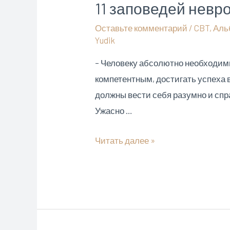
11 заповедей невр
Оставьте комментарий
/
CBT
,
Аль
Yudik
– Человеку абсолютно необходим
компетентным, достигать успеха в
должны вести себя разумно и справ
Ужасно …
11
Читать далее »
заповедей
невротика
по
Альберту
Эллису