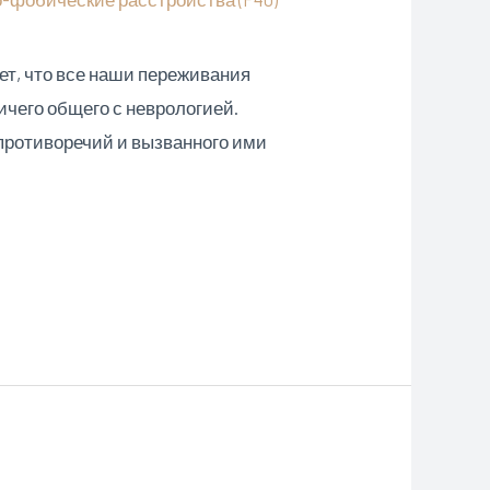
ет, что все наши переживания
ичего общего с неврологией.
противоречий и вызванного ими