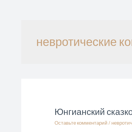
Перейти
к
содержимому
невротические к
Юнгианский сказко
Оставьте комментарий
/
невроти