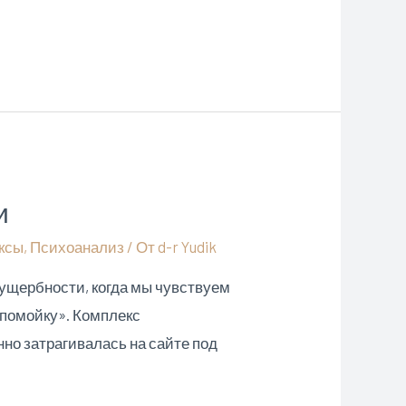
и
ксы
,
Психоанализ
/ От
d-r Yudik
 ущербности, когда мы чувствуем
 «помойку». Комплекс
нно затрагивалась на сайте под