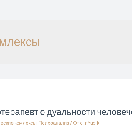
омлексы
терапевт о дуальности человеч
ческие комлексы
,
Психоанализ
/ От
d-r Yudik