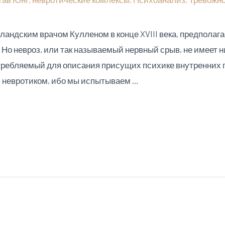
ландским врачом Кулленом в конце XVIII века, предполага
Но невроз, или так называемый нервный срыв, не имеет н
отребляемый для описания присущих психике внутренних 
я невротиком, ибо мы испытываем …