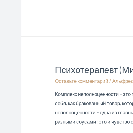
умопомешательства:
причины
и
методы
лечения
нарушений
пищевого
Психотерапевт (Ми
поведения
Оставьте комментарий
/
Альфред
Комплекс неполноценности – это 
себя, как бракованный товар, кот
неполноценности – одна из главны
разными соусами: это и чувство 