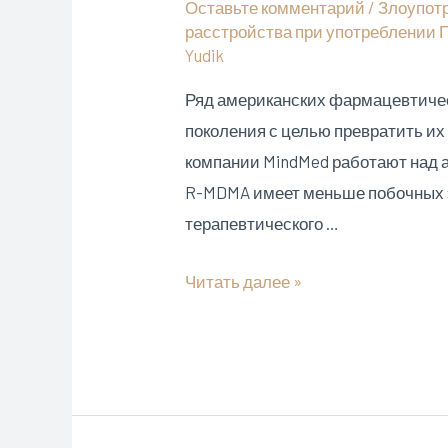
Оставьте комментарий
/
Злоупот
расстройства при употреблении 
Yudik
Ряд американских фармацевтичес
поколения с целью превратить их
компании MindMed работают над 
R-MDMA имеет меньше побочных э
терапевтического …
Фармацевтические
Читать далее »
компании
проводят
эксперименты
по
созданию