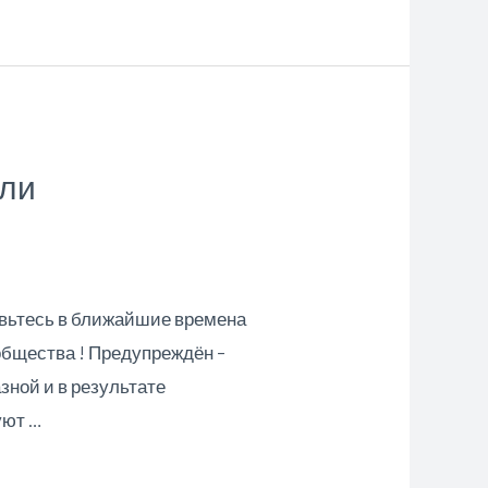
или
товьтесь в ближайшие времена
общества ! Предупреждён –
зной и в результате
уют …