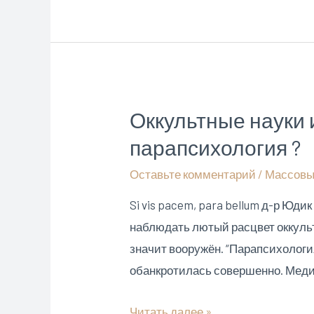
и
семья
Рерихов
Оккультные науки 
парапсихология ?
Оставьте комментарий
/
Массовы
Si vis pacem, para bellum д-р Ю
наблюдать лютый расцвет оккульт
значит вооружён. “Парапсихологи
обанкротилась совершенно. Меди
Оккультные
Читать далее »