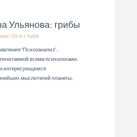
а Ульянова: грибы
гия
/ От
d-r Yudik
равления “Психоанализ”,
К почитаемой всеми психологами,
ос к интересующимся
умнейших мыслителей планеты,