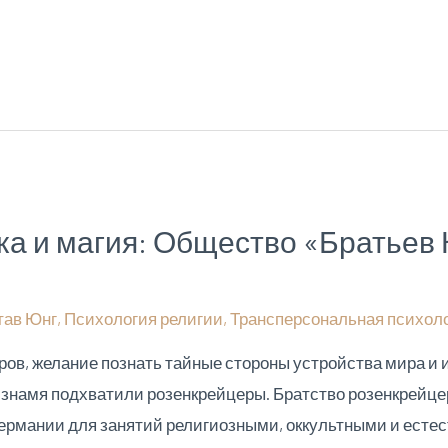
ка и магия: Общество «Братьев 
тав Юнг
,
Психология религии
,
Трансперсональная психол
в, желание познать тайные стороны устройства мира и и
 знамя подхватили розенкрейцеры. Братство розенкрейц
 Германии для занятий религиозными, оккультными и ест