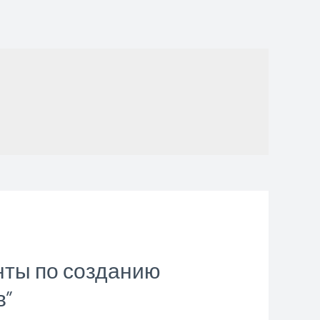
нты по созданию
в”