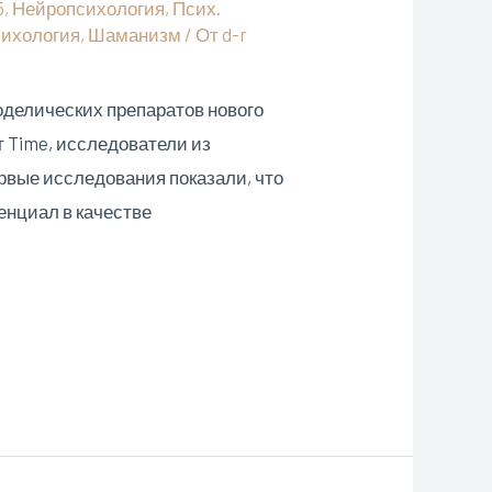
5
,
Нейропсихология
,
Псих.
сихология
,
Шаманизм
/ От
d-r
делических препаратов нового
т Time, исследователи из
рвые исследования показали, что
енциал в качестве