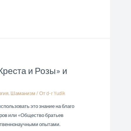
Креста и Розы» и
огия
,
Шаманизм
/ От
d-r Yudik
спользовать это знание на благо
еров или «Общество братьев
ественнонаучными опытами.