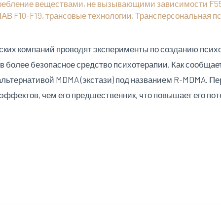
ребление веществами, не вызывающими зависимости F5
ПАВ F10-F19
,
трансовые технологии
,
Трансперсональная п
ких компаний проводят эксперименты по созданию психо
 в более безопасное средство психотерапии. Как сообщае
альтернативой MDMA (экстази) под названием R-MDMA. Пе
ффектов, чем его предшественник, что повышает его пот