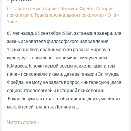
Оставьте комментарий
/
Зигмунд Фрейд
,
История
психиатрии
,
Трансперсональная психология
/ От
d-r
Yudik
85 лет назад, 23 сентября 1939г. эвтаназия завершила
жизнь основателя философского направления
“Психоанализ”, сравнимого по роли на мировую
культуру с социально-экономическим учением
К.Маркса. К почитаемой всеми психологами, а тем
паче – психоаналитиками, дате эвтаназии Зигмунда
Фрейда, не могу не задать вопрос к интересующимся
социоантропологией и историей психологии: –
Какая безумная страсть объединяла двух умнейших
мыслителей планеты, Ленина и …
Тайные
Читать далее »
пристрастия