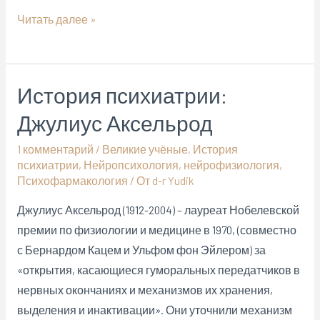
Психотерапевт
Читать далее »
(Минск):
древнеримская
медицина
История психиатрии:
о
Джулиус Аксельрод
психических
расстройствах
1 комментарий
/
Великие учёные
,
История
психиатрии
,
Нейропсихология
,
нейрофизиология
,
Психофармакология
/ От
d-r Yudik
Джулиус Аксельрод (1912-2004) – лауреат Нобелевской
премии по физиологии и медицине в 1970, (совместно
с Бернардом Кацем и Ульфом фон Эйлером) за
«открытия, касающиеся гуморальных передатчиков в
нервных окончаниях и механизмов их хранения,
выделения и инактивации». Они уточнили механизм