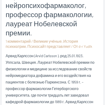
вручаемой
нейропсихофармаколог,
Нобелевским
профессор фармакологии,
фондом
в
лауреат Нобелевской
Стокгольме
премии.
(список)
1 комментарий
/
Великие учёные
,
История
психиатрии
,
Психосайт представляет
/ От
d-r Yudik
Арвид Карлссон (Arvid Carlsson ), род 25.01.1923,
Уппсала, Швеция. Лауреат Нобелевской премии по
физиологии и медицине за исследование свойств
нейромедиатора дофамина и его воздействия на
пациентов с болезнью Паркинсона. С 1959 г. –
профессор фармакологии Гетерборгского
университета, где почти тридцать лет заведовал
кафедрой фармакологии до 1989 г. Арвид Карлссон