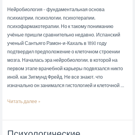
Нейробиология – фундаментальная основа
психиатрии, психологии, психотерапии,
психофармакотерапии. Но к такому пониманию
учёные пришли сравнительно недавно. Испанский
ученый Сантьяго Рамон-и-Кахаль в 1890 году
подтвердил предположение о клеточном строении
мозга. Началась эра нейробиологии, в которой на
первом этапе врачебной карьеры подвязался никто
иной, как Зигмунд Фрейд. Не все знают, что
изначально он занимался гистологией и клеточной …
Нейробиология
Читать далее »
–
фундаментальная
основа
Психологические
психиатрии,