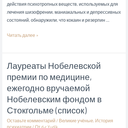
действия психотропных веществ, используемых для
лечения шизофрении, маниакальных и депрессивных
состояний, обнаружили, что кокаин и резерпин …
История
Читать далее »
психиатрии:
Джулиус
Аксельрод
Лауреаты Нобелевской
премии по медицине,
ежегодно вручаемой
Нобелевским фондом в
Стокгольме (список)
Оставьте комментарий
/
Великие учёные
,
История
психиатрии
/ От
d-r Yudik