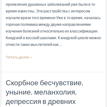
проявления душевных заболеваний уже были в то
время известны. Эти расстройства с интересом
изучали врачи того времени Уже в то время, началась
горячая полемика между двумя направлениями
изучения болезней относительно их классификации:
Книдской и косской школами. К книдской школе можно
отнести таких мыслителей как …
Античная
Читать далее »
психиатрия.
Косская
и
Скорбное бесчувствие,
Книдосская
уныние, меланхолия,
школы
древнегреческой
депрессия в древних
медицины.