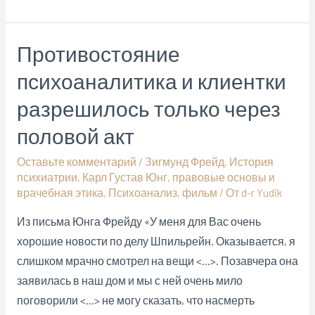
Зигмунда
Фрейда
Противостояние
и
психоаналитика и клиентки
Владимира
Ульянова:
разрешилось только через
грибы
половой акт
Оставьте комментарий
/
Зигмунд Фрейд
,
История
психиатрии
,
Карл Густав Юнг
,
правовые основы и
врачебная этика
,
Психоанализ
,
фильм
/ От
d-r Yudik
Из письма Юнга Фрейду «У меня для Вас очень
хорошие новости по делу Шпильрейн. Оказывается, я
слишком мрачно смотрел на вещи <…>. Позавчера она
заявилась в наш дом и мы с ней очень мило
поговорили <…> не могу сказать, что насмерть