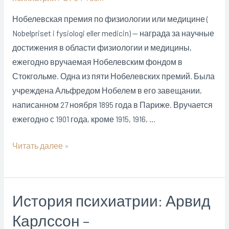
Нобелевская премия по физиологии или медицине (
Nobelpriset i fysiologi eller medicin) — награда за научные
достижения в области физиологии и медицины,
ежегодно вручаемая Нобелевским фондом в
Стокгольме. Одна из пяти Нобелевских премий. Была
учреждена Альфредом Нобелем в его завещании,
написанном 27 ноября 1895 года в Париже. Вручается
ежегодно с 1901 года, кроме 1915, 1916, …
Лауреаты
Читать далее »
Нобелевской
премии
по
История психиатрии: Арвид
медицине,
Карлссон –
ежегодно