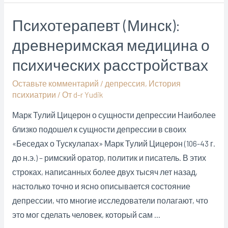
меланхолия,
Психотерапевт (Минск):
депрессия
древнеримская медицина о
в
древних
психических расстройствах
описаниях
Оставьте комментарий
/
депрессия
,
История
психиатрии
/ От
d-r Yudik
Марк Тулий Цицерон о сущности депрессии Наиболее
близко подошел к сущности депрессии в своих
«Беседах о Тускулапах» Марк Тулий Цицерон (106-43 г.
до н.э.) – римский оратор, политик и писатель. В этих
строках, написанных более двух тысяч лет назад,
настолько точно и ясно описывается состояние
депрессии, что многие исследователи полагают, что
это мог сделать человек, который сам …