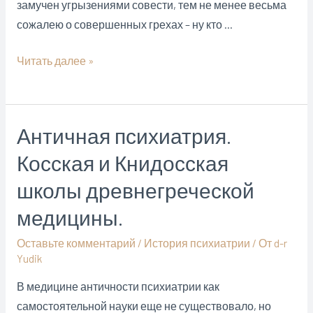
замучен угрызениями совести, тем не менее весьма
сожалею о совершенных грехах – ну кто …
Противостояние
Читать далее »
психоаналитика
и
клиентки
Античная психиатрия.
разрешилось
Косская и Книдосская
только
через
школы древнегреческой
половой
медицины.
акт
Оставьте комментарий
/
История психиатрии
/ От
d-r
Yudik
В медицине античности психиатрии как
самостоятельной науки еще не существовало, но