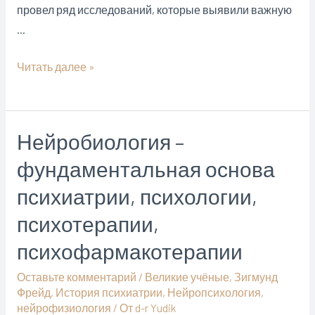
провел ряд исследований, которые выявили важную
…
История
Читать далее »
психиатрии:
Арвид
Карлссон
Нейробиология –
–
фундаментальная основа
нейропсихофармаколог,
профессор
психиатрии, психологии,
фармакологии,
психотерапии,
лауреат
Нобелевской
психофармакотерапии
премии.
Оставьте комментарий
/
Великие учёные
,
Зигмунд
Фрейд
,
История психиатрии
,
Нейропсихология
,
нейрофизиология
/ От
d-r Yudik