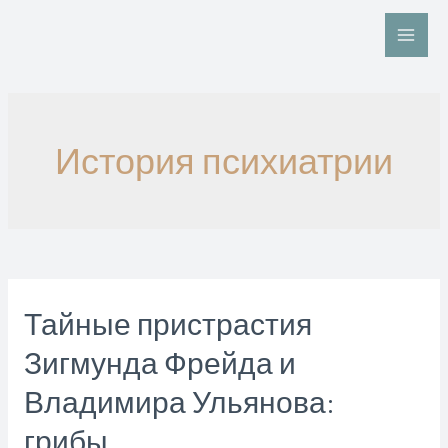
Перейти
к
Main
содержимому
Men
История психиатрии
Тайные пристрастия
Зигмунда Фрейда и
Владимира Ульянова:
грибы