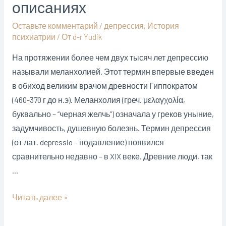
описаниях
Оставьте комментарий
/
депрессия
,
История
психиатрии
/ От
d-r Yudik
На протяжении более чем двух тысяч лет депрессию
называли меланхолией. Этот термин впервые введен
в обиход великим врачом древности Гиппократом
(460-370 г до н.э). Меланхолия (греч. μελαγχολία,
буквально – “черная желчь”) означала у греков уныние,
задумчивость, душевную болезнь. Термин депрессия
(от лат. depressio – подавление) появился
сравнительно недавно – в XIX веке. Древние люди, так
…
Скорбное
Читать далее »
бесчувствие,
уныние,