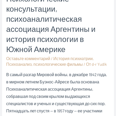
консультации,
психологии,
психотерапии,
психоаналитическая
психофармакотерапии
ассоциация Аргентины и
история психологии в
Южной Америке
Оставьте комментарий
/
История психиатрии
,
Психоанализ
,
психологические фильмы
/ От
d-r Yudik
В самый разгар Мировой войны, в декабре 1942 года,
в мирном летнем Буэнос-Айресе была основана
Психоаналитическая ассоциация Аргентины,
собравшая под своим крылом выдающихся
специалистов и ученых и существующая до сих пор.
Пятнадцать лет спустя — в 1957 году — ее участники