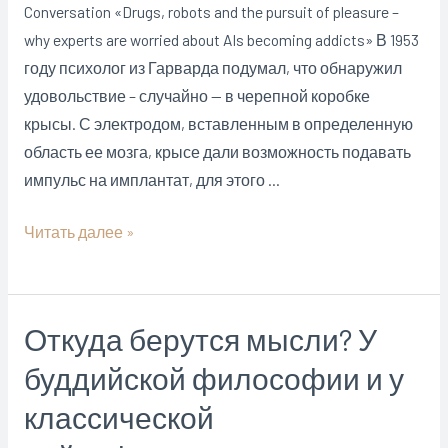
Conversation «Drugs, robots and the pursuit of pleasure –
why experts are worried about AIs becoming addicts» В 1953
году психолог из Гарварда подумал, что обнаружил
удовольствие – случайно — в черепной коробке
крысы. С электродом, вставленным в определенную
область ее мозга, крысе дали возможность подавать
импульс на имплантат, для этого …
Нейропсихология
Читать далее »
о
роли
искусственного
Откуда берутся мысли? У
интеллекта
буддийской философии и у
в
формировании
классической
и