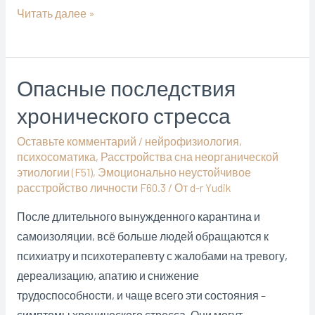
Откуда
Читать далее »
берутся
мысли?
У
Опасные последствия
буддийской
хронического стресса
философии
и
Оставьте комментарий
/
нейрофизиология
,
у
психосоматика
,
Расстройства сна неорганической
классической
этиологии (F51)
,
Эмоционально неустойчивое
расстройство личности F60.3
/ От
d-r Yudik
нейрофизиогогии
совершенно
После длительного вынужденного карантина и
разные
самоизоляции, всё больше людей обращаются к
языки
психиатру и психотерапевту с жалобами на тревогу,
дереализацию, апатию и снижение
трудоспособности, и чаще всего эти состояния –
симптомы хронического стресса. Они могут