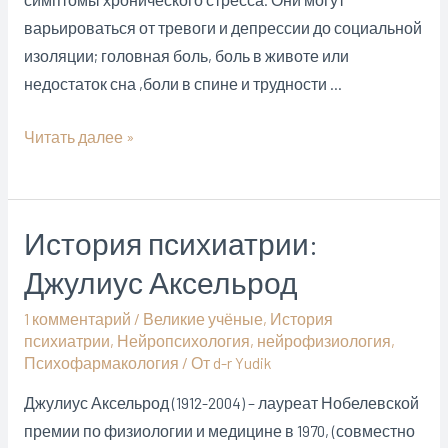
варьироваться от тревоги и депрессии до социальной
изоляции; головная боль, боль в животе или
недостаток сна ,боли в спине и трудности …
Опасные
Читать далее »
последствия
хронического
стресса
История психиатрии:
Джулиус Аксельрод
1 комментарий
/
Великие учёные
,
История
психиатрии
,
Нейропсихология
,
нейрофизиология
,
Психофармакология
/ От
d-r Yudik
Джулиус Аксельрод (1912-2004) – лауреат Нобелевской
премии по физиологии и медицине в 1970, (совместно