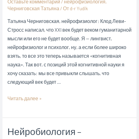
Оставьте комментарий
/
нейрофизиология
,
Черниговская Татьяна
/ От
d-r Yudik
Татьяна Черниговская, нейрофизиолог: Клод Леви-
Стросс написал, что XXI век будет веком гуманитарной
мысли или его не будет вообще. Я — лингвист,
нейрофизиолог и психолог, ну, а если более широко
взять, то все это теперь называется «когнитивная
наука». Так вот, с позиций этой когнитивной науки я
хочу сказать: мы все привыкли слышать, что
следующий век будет …
Мозг
Читать далее »
чуть
ли
не
Нейробиология –
живет