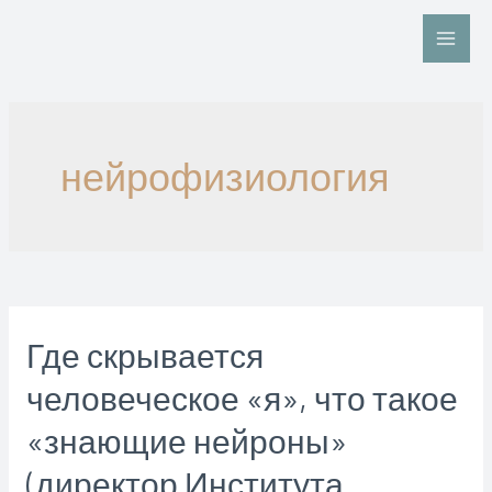
Перейти
к
Main
содержимому
Men
нейрофизиология
Где скрывается
человеческое «я», что такое
«знающие нейроны»
(директор Института