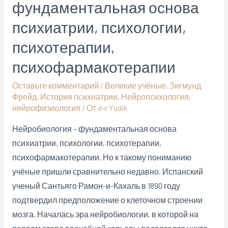
фундаментальная основа
своей
жизнью:
психиатрии, психологии,
“это
психотерапии,
сделал
не
психофармакотерапии
я,
Оставьте комментарий
/
Великие учёные
,
Зигмунд
это
Фрейд
,
История психиатрии
,
Нейропсихология
,
сделал
нейрофизиология
/ От
d-r Yudik
мой
Нейробиология – фундаментальная основа
мозг”
психиатрии, психологии, психотерапии,
психофармакотерапии. Но к такому пониманию
учёные пришли сравнительно недавно. Испанский
ученый Сантьяго Рамон-и-Кахаль в 1890 году
подтвердил предположение о клеточном строении
мозга. Началась эра нейробиологии, в которой на