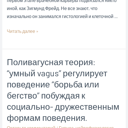
первом этапе врачебной карьеры подвязался никто
иной, как Зигмунд Фрейд. Не все знают, что
изначально он занимался гистологией и клеточной …
Нейробиология
Читать далее »
–
фундаментальная
основа
Поливагусная теория:
психиатрии,
“умный vagus” регулирует
психологии,
психотерапии,
поведение “борьба или
психофармакотерапии
бегство” побуждая к
социально- дружественным
формам поведения.
Оставьте комментарий
/
Гипноз
,
нейрофизиология
,