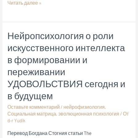
Где
Читать далее »
скрывается
человеческое
«я»,
Нейропсихология о роли
что
искусственного интеллекта
такое
«знающие
в формировании и
нейроны»
переживании
(директор
Института
УДОВОЛЬСТВИЯ сегодня и
перспективных
в будущем
исследований
мозга
Оставьте комментарий
/
нейрофизиология
,
Социальная матрица
,
эволюционная психология
/ От
МГУ
d-r Yudik
Константин
Анохин)
Перевод Богдана Стогния статьи The