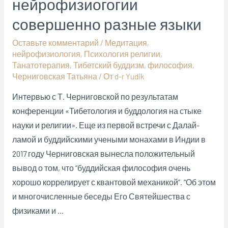
нейрофизиогогии
переживании
УДОВОЛЬСТВИЯ
совершенно разные языки
сегодня
Оставьте комментарий
/
Медитация
,
и
нейрофизиология
,
Психология религии
,
в
Танатотерапия
,
Тибетский буддизм
,
философия
,
будущем
Черниговская Татьяна
/ От
d-r Yudik
Интервью с Т. Черниговской по результатам
конференции «Тибетология и буддология на стыке
науки и религии». Еще из первой встречи с Далай-
ламой и буддийскими учеными монахами в Индии в
2017 году Черниговская вынесла положительный
вывод о том, что “буддийская философия очень
хорошо коррелирует с квантовой механикой”. “Об этом
и многочисленные беседы Его Святейшества с
физиками и …