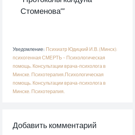
О
м
м
н
т
о
о
е
Стоменова””
к
к
к
)
р
н
н
ы
е
е
в
)
)
а
е
т
с
я
в
н
Уведомление:
Психиатр Юдицкий И.В. (Минск):
о
в
психогенная СМЕРТЬ ~ Психологическая
о
м
о
помощь. Консультации врача-психолога в
к
н
Минске. Психотерапия.Психологическая
е
)
помощь. Консультации врача-психолога в
Минске. Психотерапия.
Добавить комментарий