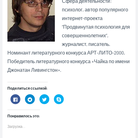
Сфера деятельности:
психолог, автор популярного
интернет-проекта
“Продвинутая психология для
совершеннолетних”,
журналист, писатель.
Номинант литературного конкурса АРТ-ЛИТО-2000,
Победитель литературного конкурса «Чайка по имени
Джонатан Ливингстон».
Поделиться ссылкой:
Н
Н
Н
Н
а
а
а
а
ж
ж
ж
ж
м
м
м
м
и
и
и
и
Понравилось это:
т
т
т
т
е
е
е
е
з
,
,
,
Загрузка...
д
ч
ч
ч
е
т
т
т
с
о
о
о