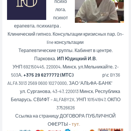
психо
лога,
психот
ерапевта, психиатра .
Клинический гипноз. Консультации кризисных пар
.
On-
line консультации
Терапевтические группы. Кабинет в центре.
Парковка.
ИП Юдицкий И.В.
УНП 692150445, 220004, Минск,
ул.Мельникайте, 2-
503А,
+375 29 6277772 (МТС)
р\с BY36
ALFA 3013 2569 0600 1027 0000, ЗАО “АЛЬФА-БАНК”
ул. Сурганова, 43-47, 220013 Минск, Республика
Беларусь. СВИФТ – ALFABY2X, УНП 101541947, ОКПО
37526626
Ссылка на страницу ДОГОВОРА ПУБЛИЧНОЙ
ОФЕРТЫ –
тут.