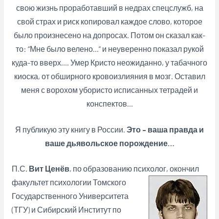
свою жизнь проработавший в недрах спецслужб, на
свой страх и риск копировал каждое слово, которое
было произнесено на допросах. Потом он сказал как-
то: “Мне было велено…” и неуверенно показал рукой
куда-то вверх…. Умер Кристо неожиданно, у табачного
киоска, от обширного кровоизлияния в мозг. Оставил
меня с ворохом убористо исписанных тетрадей и
конспектов…
Я публикую эту книгу в России.
Это – ваша правда и
ваше дьявольское порождение…
П.С.
Вит Ценёв
, по образованию психолог, окончил
факультет психологии Томского
Государственного Университета
(ТГУ) и Сибирский Институт по