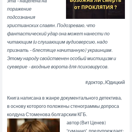
эта – нацелена на
поражение
подсознания
христианских славян. Подозреваю, что
фантастический удар она может нанести по
читающим (и слушающим аудиоверсию, надо
признать – блестяще начитанную) украинцам.
Этому народу свойственен особый мистицизм и
суеверие – входные ворота для психовирусов.
#доктор_Юдицкий
Книга написана в жанре документального детектива,
в основу которого положены стенограммы допроса
колдуна Стоменова болгарским КГБ.
автор (Вит Ценев)
“гуманно” предупреждает: