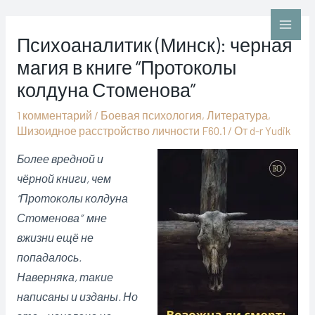
Перейти
к
Main
Психоаналитик (Минск): черная
содержимому
магия в книге “Протоколы
Men
колдуна Стоменова”
1 комментарий
/
Боевая психология
,
Литература
,
Шизоидное расстройство личности F60.1
/ От
d-r Yudik
Более вредной и
чёрной книги, чем
“Протоколы колдуна
Стоменова” мне
вжизни
ещё не
попадалось.
Наверняка, такие
написаны и изданы. Но